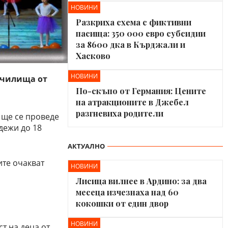
НОВИНИ
Разкриха схема с фиктивни
пасища: 350 000 евро субсидии
за 8600 дка в Кърджали и
Хасково
НОВИНИ
 училища от
По-скъпо от Германия: Цените
на атракционите в Джебел
разгневиха родители
 ще се проведе
дежи до 18
АКТУАЛНО
ите очакват
НОВИНИ
Лисица вилнее в Ардино: за два
месеца изчезнаха над 60
кокошки от един двор
НОВИНИ
т на деца от