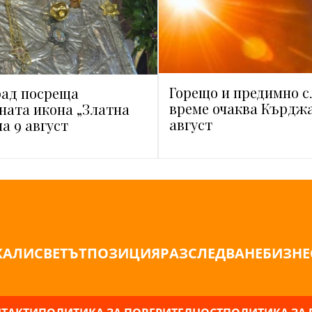
Горещо и предимно 
рад посреща
време очаква Кърджа
ната икона „Златна
август
а 9 август
ЖАЛИ
СВЕТЪТ
ПОЗИЦИЯ
РАЗСЛЕДВАНЕ
БИЗНЕ