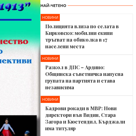
НАЙ-ЧЕТЕНО
НОВИНИ
Полицията влиза по селата в
Кирковско: мобилни екипи
тръгват на обиколка в 17
населени места
НОВИНИ
Разкол в ДПС – Ардино:
Общинска съветничка напусна
групата на партията и става
независима
НОВИНИ
Кадрови рокади в МВР: Нови
директори във Видин, Стара
Загора и Кюстендил, Кърджали
има титуляр