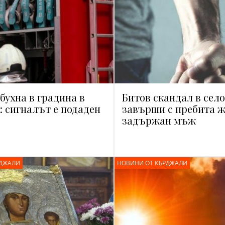
бухна в градина в
Битов скандал в сел
: сигналът е подаден
завърши с пребита ж
задържан мъж
РДЖАЛИ
НОВИНИ ОТ КЪРДЖАЛИ