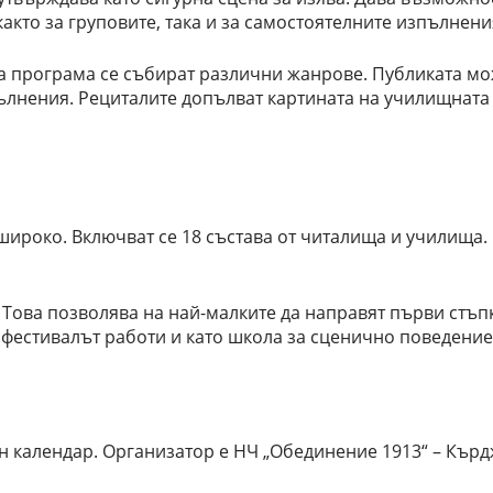
кто за груповите, така и за самостоятелните изпълнени
дна програма се събират различни жанрове. Публиката мо
пълнения. Рециталите допълват картината на училищната
широко. Включват се 18 състава от читалища и училища. 
 Това позволява на най-малките да направят първи стъпк
 фестивалът работи и като школа за сценично поведение
ен календар. Организатор е НЧ „Обединение 1913“ – Кър