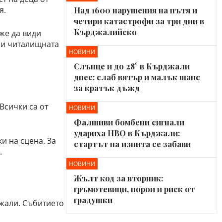
я.
Над 1600 нарушения на пътя и
четири катастрофи за три дни в
Кърджалийско
же да види
 и читалищната
НОВИНИ
Слънце и до 28° в Кърджали
днес: слаб вятър и малък шанс
за кратък дъжд
Всички са от
НОВИНИ
Фалшиви бомбени сигнали
удариха НВО в Кърджали:
и на сцена. За
стартът на изпита се забави
.
НОВИНИ
Жълт код за вторник:
гръмотевици, порои и риск от
градушки
джали. Събитието