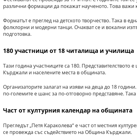
различни формации да покажат наученото. Това важи ка
Форматът е преглед на детското творчество. Така в е
фолклорни и модерни танци. Очакват се и вокални из
подготовка.
180 участници от 18 читалища и училища
Тази година участниците са 180. Представителството е 
Кърджали и населените места в общината.
Организаторите залагат на изяви на деца до 18 години.
по-големите е шанс за по-отговорно представяне. Така
Част от културния календар на общината
Прегледът „Петя Караколева“ е част от местния култур
се провежда със съдействието на Община Кърджали.