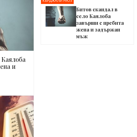
КЪРДЖАЛИ НЮЗ
Битов скандал в
село Каялоба
завърши с пребита
жена и задържан
мъж
о Каялоба
ена и