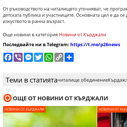
От ръководството на читалището уточняват, че програ
детската публика и участниците. Основната цел е да се
изкуството в ранна възраст.
Още новини в категория
Новини от Кърджали
Последвайте ни в Telegram:
https://t.me/p26news
Facebook
Viber
Messenger
Twitter
WhatsApp
Copy
Сподели
Link
Теми в статията
читалище обединение
Кърдаж
ОЩЕ ОТ НОВИНИ ОТ КЪРДЖАЛИ
НОВИНИ ОТ КЪРДЖАЛИ
НОВИНИ ОТ КЪ