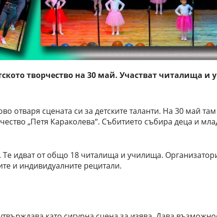
етското творчество на 30 май. Участват читалища и
 отваря сцената си за детските таланти. На 30 май там
чество „Петя Караколева“. Събитието събира деца и мла
 Те идват от общо 18 читалища и училища. Организатор
ите и индивидуалните рецитали.
 утвърждава като сигурна сцена за изява. Дава възможнос