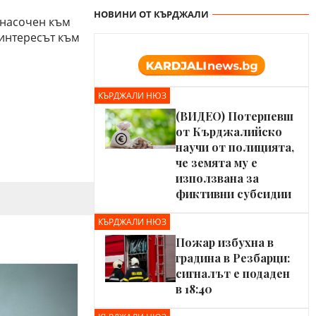
НОВИНИ ОТ КЪРДЖАЛИ
 насочен към
 интересът към
КЪРДЖАЛИ НЮЗ
(ВИДЕО) Потерпевш
от Кърджалийско
научи от полицията,
че земята му е
използвана за
фиктивни субсидии
КЪРДЖАЛИ НЮЗ
Пожар избухна в
градина в Резбарци:
сигналът е подаден
в 18:40