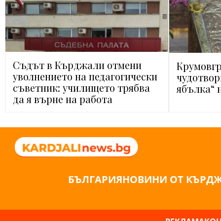
Съдът в Кърджали отмени
Крумовг
уволнението на педагогически
чудотвор
съветник: училището трябва
ябълка“ н
да я върне на работа
БЪЛГАРИЯ
НОВИНИ ОТ КЪРД