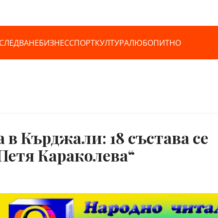
СЛЕДВАНЕ
БИЗНЕС
СПОРТ
КУЛТУРА
ЛЮБОПИТНО
а в Кърджали: 18 състава се
Петя Караколева“