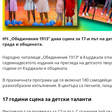
НЧ „Обединение 1913“ дава сцена за 17-и път на д
града и общината.
Народно читалище „Обединение 1913“ в Кърджали отново
седемнадесетото издание на прегледа на детското твор
години от Кърджали и общината.
В празничната програма ще се включат 180 самодейци.
разнообразни изпълнения. В центъра са песните, танц
17 години сцена за детски таланти
Фестивалът се провежда за 17-и път. С годините той се