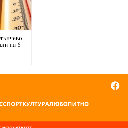
слънчево
ли на 6
С
СПОРТ
КУЛТУРА
ЛЮБОПИТНО