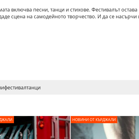
мата включва песни, танци и стихове. Фестивалът остава
 даде сцена на самодейното творчество. И да се насърчи
ли
фестивал
танци
РДЖАЛИ
НОВИНИ ОТ КЪРДЖАЛИ