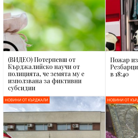
(ВИДЕО) Потерпевш от
Пожар из
Кърджалийско научи от
Резбарци
полицията, че земята му е
в 18:40
използвана за фиктивни
субсидии
НОВИНИ ОТ КЪРДЖАЛИ
НОВИНИ ОТ КЪ