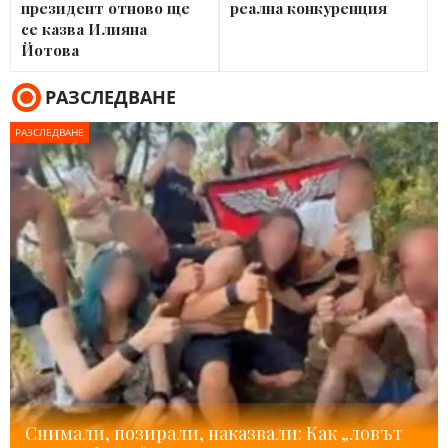
президент отново ще
реална конкуренция
се казва Илияна
Йотова
РАЗСЛЕДВАНЕ
РАЗСЛЕДВАНЕ
Снимали, позирали, наказвали: Как „ловът