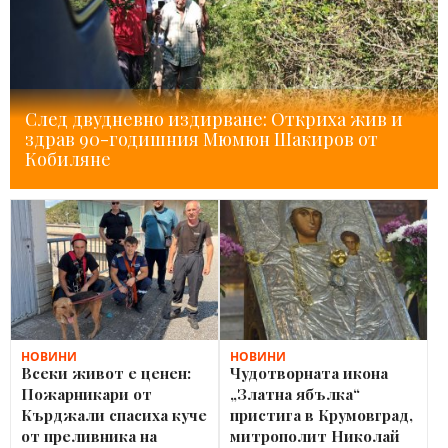
След двудневно издирване: Откриха жив и
здрав 90-годишния Мюмюн Шакиров от
Кобиляне
НОВИНИ
НОВИНИ
Всеки живот е ценен:
Чудотворната икона
Пожарникари от
„Златна ябълка“
Кърджали спасиха куче
пристига в Крумовград,
от преливника на
митрополит Николай