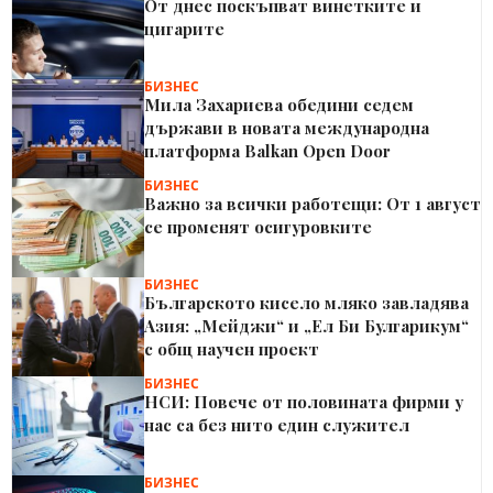
От днес поскъпват винетките и
цигарите
БИЗНЕС
Мила Захариева обедини седем
държави в новата международна
платформа Balkan Open Door
БИЗНЕС
Важно за всички работещи: От 1 август
се променят осигуровките
БИЗНЕС
Българското кисело мляко завладява
Азия: „Мейджи“ и „Ел Би Булгарикум“
с общ научен проект
БИЗНЕС
НСИ: Повече от половината фирми у
нас са без нито един служител
БИЗНЕС