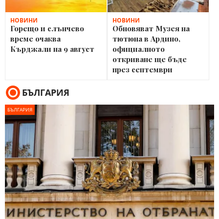
НОВИНИ
НОВИНИ
Горещо и слънчево
Обновяват Музея на
време очаква
тютюна в Ардино,
Кърджали на 9 август
официалното
откриване ще бъде
през септември
БЪЛГАРИЯ
БЪЛГАРИЯ