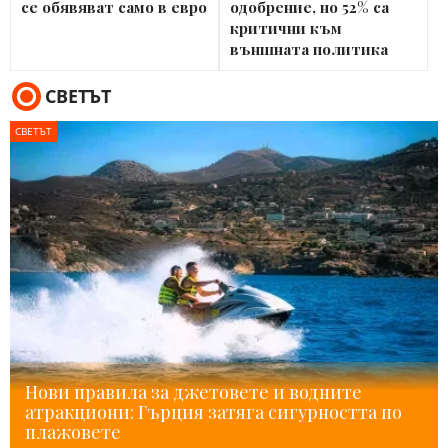
се обявяват само в евро
одобрение, но 52% са
критични към
външната политика
СВЕТЪТ
СВЕТЪТ
Нови правила за джетовете и водните
атракциони: Гърция затяга сигурността по
плажовете