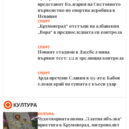
представят България на Световното
първенство по спортна аеробика в
Испания
СПОРТ
„Крумовград“ отстъпи на албанския
„Вора“ в предпоследната си контрола
СПОРТ
Новият стадион в Джебел мина
първия тест: 2:2 в зрелищна контрола
СПОРТ
Арда пречупи Славия в 93-ата: Кабов
сложи край на сушата с късен удар
КУЛТУРА
КУЛТУРА
Чудотворната икона „Златна ябълка“
пристига в Крумовград, митрополит