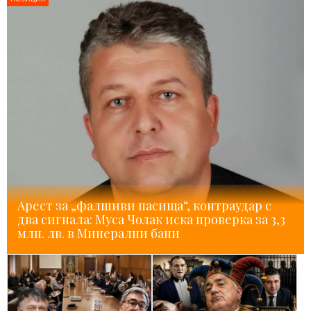
Арест за „фалшиви пасища“, контраудар с
два сигнала: Муса Чолак иска проверка за 3,3
млн. лв. в Минерални бани