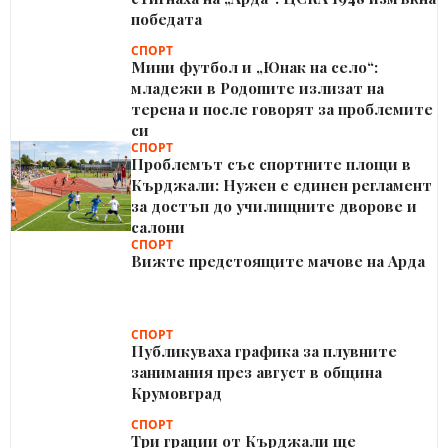
победата
СПОРТ
Мини футбол и „Юнак на село“:
младежи в Родопите излизат на
терена и после говорят за проблемите
си
СПОРТ
Проблемът със спортните площи в
Кърджали: Нужен е единен регламент
за достъп до училищните дворове и
салони
СПОРТ
Вижте предстоящите мачове на Арда
СПОРТ
Публикуваха графика за плувните
занимания през август в община
Крумовград
СПОРТ
Три грации от Кърджали ще