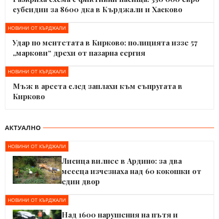
субсидии за 8600 дка в Кърджали и Хасково
НОВИНИ ОТ КЪРДЖАЛИ
Удар по ментетата в Кирково: полицията иззе 57
„маркови“ дрехи от пазарна сергия
НОВИНИ ОТ КЪРДЖАЛИ
Мъж в ареста след заплахи към съпругата в
Кирково
АКТУАЛНО
НОВИНИ ОТ КЪРДЖАЛИ
Лисица вилнее в Ардино: за два
месеца изчезнаха над 60 кокошки от
един двор
НОВИНИ ОТ КЪРДЖАЛИ
Над 1600 нарушения на пътя и