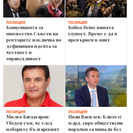
ПОЗИЦИЯ
ПОЗИЦИЯ
Концепцията за
Бойко беше нашата
множество Съвети на
глупост. Време е да я
ректорите изключва по
превърнем в опит
дефиниция идеята за
честност и
справедливост
ПОЗИЦИЯ
ПОЗИЦИЯ
Милко Багдасаров:
Иван Василев: Близо 17
Убеден съм, че след
млрд. евро обществени
изборите българският
поръчки са минали без