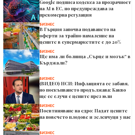
Google подписа кодекса за прозрачност
на AI в ЕС, но предупреждава за
прекомерна регулация
БИЗНЕС
В Гърция започва подаването на
оферти за трайно намаление на
цените в супермаркетите с до 20%
БИЗНЕС
Ще има ли болница „Сърце и мозък“ в
Кърджали?
БИЗНЕС
(ВИДЕО) НСИ: Инфлацията се забавя,
но поскъпването продължава: Какво
ще се случи с цените през юли
БИЗНЕС
Поевтиняване на едро: Падат цените
на повечето плодове и зеленчуци у нас
БИЗНЕС