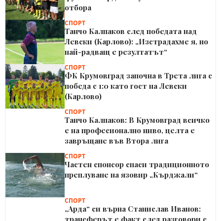
отбора
СПОРТ
Танчо Калпаков след победата над
Левски (Карлово): „Изстрадахме я, но
най-радващ е резултатът“
СПОРТ
ФК Крумовград започна в Трета лига с
победа с 1:0 като гост на Левски
(Карлово)
СПОРТ
Танчо Калпаков: В Крумовград всичко
е на професионално ниво, целта е
завръщане във Втора лига
СПОРТ
Частен спонсор спаси традиционното
преплуване на язовир „Кърджали“
СПОРТ
„Арда“ си върна Станислав Иванов:
трансферът е факт след разговори с