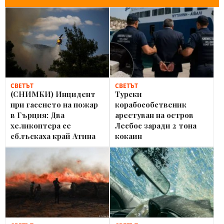
СВЕТЪТ
СВЕТЪТ
(СНИМКИ) Инцидент
Турски
при гасенето на пожар
корабособственик
в Гърция: Два
арестуван на остров
хеликоптера се
Лесбос заради 2 тона
сблъскаха край Атина
кокаин