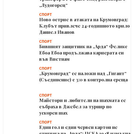
„Лудогорец“
СПОРТ
Ново острие в атаката на Крумовград:
Клубът привлече 24-годишното крило
Даниел Иванов
СПОРТ
Бившият защитник на „Арда“ Феликс
Ебоа Ебоа продължава кариерата си
във Виетнам
СПОРТ
„Крумовград“ се наложи над „Гигант“
(Съединение) с 3:0 в контролна среща
СПОРТ
Майстори и любители на шахмата се
събраха в Джебел за турнир по
ускорен шах
СПОРТ
Един гол и един червен картон не
стигнаха на „Арда“: ЦСКА 1948 измъкна