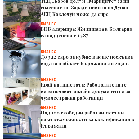
ТЕЦ „Бобов дол“ и „Мариците“ са ни
спасението. Заради нивото на Дунав
АЕЦ Козлодуй може да спре
БИЗНЕС
БНБ алармира: Жилищата в България
са надценени с 13,8%
БИЗНЕС
До 3,12 евро за кубик: как ще поскъпва
водата в област Кърджали до 2031 г.
БИЗНЕС
Край на гишетата: Работодателите
вече подават онлайн документите за
чуждестранни работници
БИЗНЕС
Над 100 свободни работни места и
нови възможности за квалификация в
Кърджали
БИЗНЕС