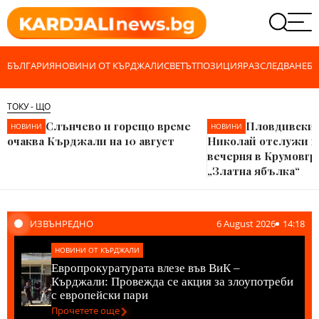
БЪЛГАРИЯ
НОВИНИ ОТ КЪРДЖАЛИ
СВЕТЪТ
ПОЗИЦИЯ
РАЗСЛЕДВАНЕ
БИ
ТОКУ - ЩО
Слънчево и горещо време
Пловдивски
НОВИНИ
НОВИНИ
очаква Кърджали на 10 август
Николай отслужи п
вечерня в Крумовгр
„Златна ябълка“
ИЗВЪНРЕДНО
6 August 2026
14:18
НОВИНИ ОТ КЪРДЖАЛИ
Европрокуратурата влезе във ВиК –
Кърджали: Провежда се акция за злоупотреби
с европейски пари
Прочетете още