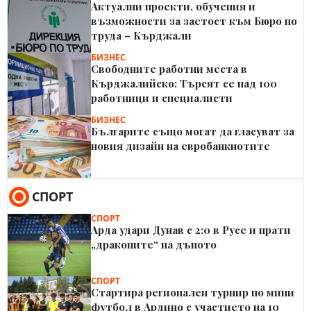
Актуални проекти, обучения и
възможности за заетост към Бюро по
труда – Кърджали
БИЗНЕС
Свободните работни места в
Кърджалийско: Търсят се над 100
работници и специалисти
БИЗНЕС
Българите също могат да гласуват за
новия дизайн на евробанкнотите
СПОРТ
СПОРТ
Арда удари Дунав с 2:0 в Русе и прати
„драконите“ на дъното
СПОРТ
Стартира регионален турнир по мини
футбол в Ардино с участието на 10