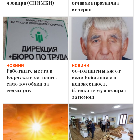
язовира (СНИМКИ)
оглавява празнична
вечерня
НОВИНИ
НОВИНИ
Работните места в
90-годишен мъж от
Кърджали се топят:
село Кобиляне е в
само 109 обяви за
неизвестност,
седмицата
близките му апелират
за помощ