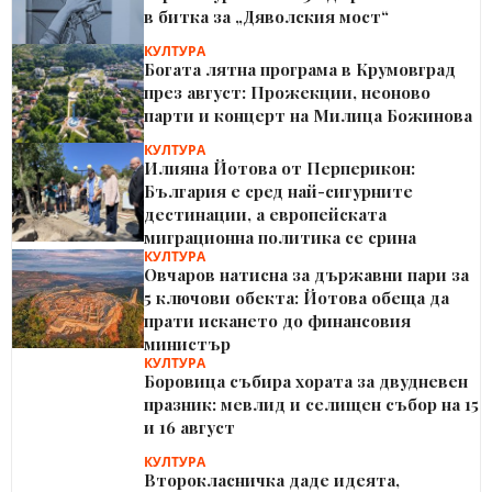
в битка за „Дяволския мост“
КУЛТУРА
Богата лятна програма в Крумовград
през август: Прожекции, неоново
парти и концерт на Милица Божинова
КУЛТУРА
Илияна Йотова от Перперикон:
България е сред най-сигурните
дестинации, а европейската
миграционна политика се срина
КУЛТУРА
Овчаров натисна за държавни пари за
5 ключови обекта: Йотова обеща да
прати искането до финансовия
министър
КУЛТУРА
Боровица събира хората за двудневен
празник: мевлид и селищен събор на 15
и 16 август
КУЛТУРА
Второкласничка даде идеята,