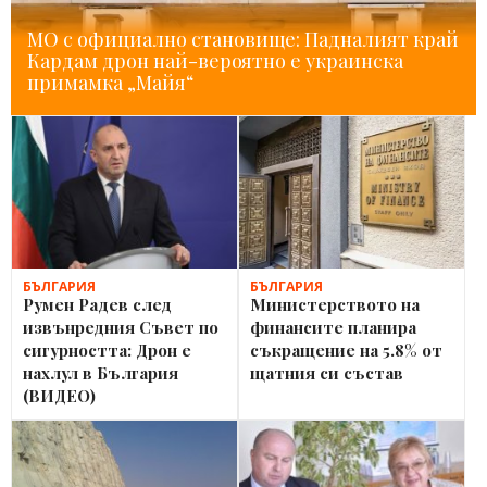
МО с официално становище: Падналият край
Кардам дрон най-вероятно е украинска
примамка „Майя“
БЪЛГАРИЯ
БЪЛГАРИЯ
Румен Радев след
Министерството на
извънредния Съвет по
финансите планира
сигурността: Дрон е
съкращение на 5.8% от
нахлул в България
щатния си състав
(ВИДЕО)