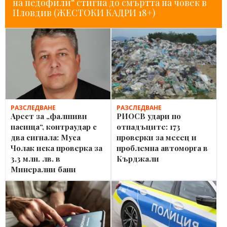
на педофили“ стигна до смъртта на човек в
Пловдив (ЖЕСТОКИ КАДРИ 18+)
РАЗСЛЕДВАНЕ
РАЗСЛЕДВАНЕ
Арест за „фалшиви
РИОСВ удари по
пасища“, контраудар с
отпадъците: 173
два сигнала: Муса
проверки за месец и
Чолак иска проверка за
проблемна автоморга в
3,3 млн. лв. в
Кърджали
Минерални бани