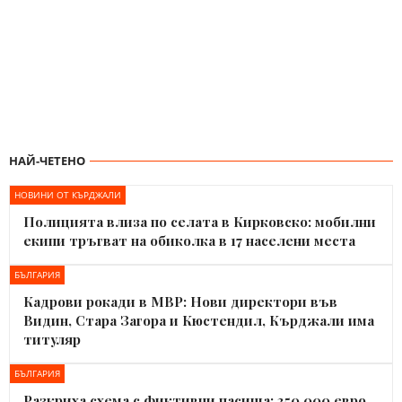
НАЙ-ЧЕТЕНО
НОВИНИ ОТ КЪРДЖАЛИ
Полицията влиза по селата в Кирковско: мобилни
екипи тръгват на обиколка в 17 населени места
БЪЛГАРИЯ
Кадрови рокади в МВР: Нови директори във
Видин, Стара Загора и Кюстендил, Кърджали има
титуляр
БЪЛГАРИЯ
Разкриха схема с фиктивни пасища: 350 000 евро