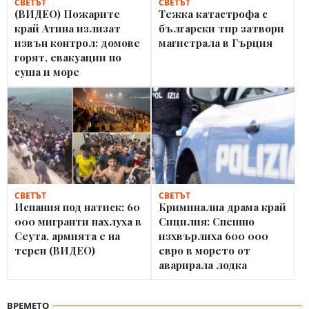
СВЕТЪТ
СВЕТЪТ
(ВИДЕО) Пожарите
Тежка катастрофа с
край Атина излизат
български тир затвори
извън контрол: домове
магистрала в Гърция
горят, евакуации по
суша и море
СВЕТЪТ
СВЕТЪТ
Испания под натиск: 60
Криминална драма край
000 мигранти нахлуха в
Сицилия: Спешно
Сеута, армията е на
изхвърлиха 600 000
терен (ВИДЕО)
евро в морето от
аварирала лодка
ВРЕМЕТО