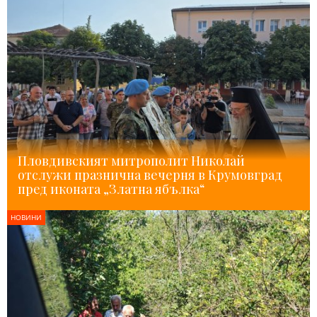
Пловдивският митрополит Николай
отслужи празнична вечерня в Крумовград
пред иконата „Златна ябълка“
НОВИНИ