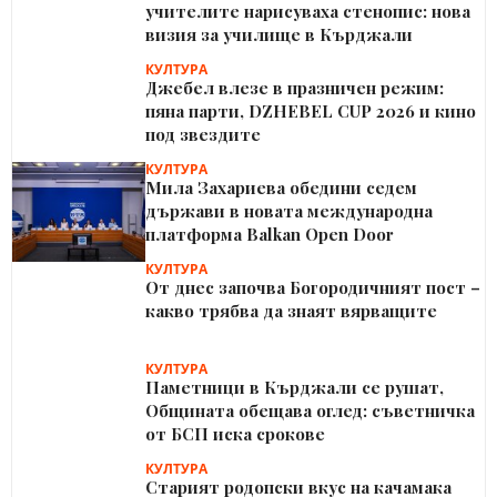
учителите нарисуваха стенопис: нова
визия за училище в Кърджали
КУЛТУРА
Джебел влезе в празничен режим:
пяна парти, DZHEBEL CUP 2026 и кино
под звездите
КУЛТУРА
Мила Захариева обедини седем
държави в новата международна
платформа Balkan Open Door
КУЛТУРА
От днес започва Богородичният пост –
какво трябва да знаят вярващите
КУЛТУРА
Паметници в Кърджали се рушат,
Общината обещава оглед: съветничка
от БСП иска срокове
КУЛТУРА
Старият родопски вкус на качамака