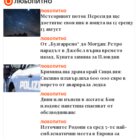
ЛЮБОПИТНО
ЛЮБОПИТНО
Метеорният поток Персеиди ще
достигне своя пик в нощта на 12 срещу
13 август
ЛЮБОПИТНО
От „Булгаррено“ до Morgan: Ретро
парадът в Джебел върна времето
назад, Купата замина за Пловдив
ЛЮБОПИТНО
Криминална драма край Сицилия:
Спешно изхвърлиха 600 000 евро в
морето от аварирала лодка
ЛЮБОПИТНО
Диня или пъпеш в жегата: Кои
плодове наистина спасяват от
обезводняване
ЛЮБОПИТНО
Източните Родопи са сред 5-те най-
емблематични места в Европа за