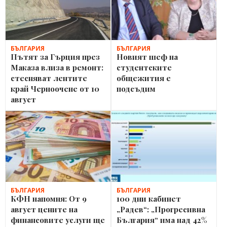
БЪЛГАРИЯ
БЪЛГАРИЯ
Пътят за Гърция през
Новият шеф на
Маказа влиза в ремонт:
студентските
стесняват лентите
общежития е
край Черноочене от 10
подсъдим
август
БЪЛГАРИЯ
БЪЛГАРИЯ
КФН напомня: От 9
100 дни кабинет
август цените на
„Радев“: „Прогресивна
финансовите услуги ще
България“ има над 42%