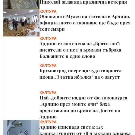
Николай оглавява празнична вечерня
КУЛТУРА
Обновяват Музея на тютюна в Ардино,
официалното откриване ще бъде през
септември
КУЛТУРА
Ардино стана сцена на „Братство“:
писатели от пет държави събраха
Балканите в едно слово
КУЛТУРА
Крумовград посреща чудотворната
икона „Златна ябълка“ на 9 август
КУЛТУРА
Най-добрите кадри от фотоконкурса
„Ардино през моите очи“ бяха
представени по време на Дните на
Ардино
КУЛТУРА
Ардино изненада света: 143
карикатуристи от 38 държави влязоха