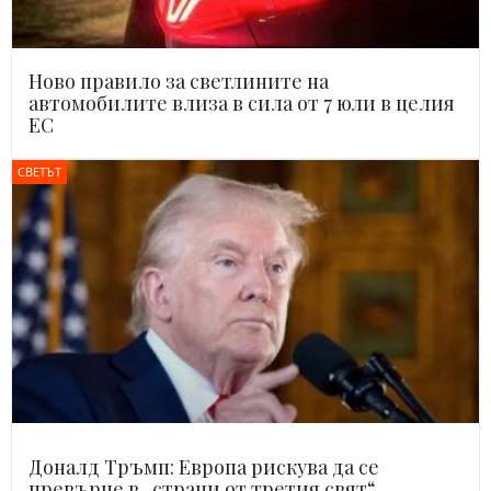
Ново правило за светлините на
автомобилите влиза в сила от 7 юли в целия
ЕС
СВЕТЪТ
Доналд Тръмп: Европа рискува да се
превърне в „страни от третия свят“