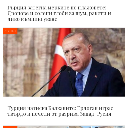
Гърция затегна мерките по плажовете:
Дронове и солени глоби за шум, ракети и
диво къмпингуване
СВЕТЪТ
Турция натиска Балканите: Ердоган играе
твърдо и печели от разрива Запад–Русия