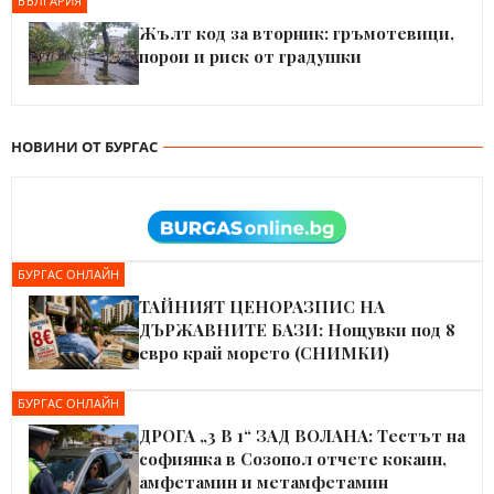
БЪЛГАРИЯ
Жълт код за вторник: гръмотевици,
порои и риск от градушки
НОВИНИ ОТ БУРГАС
БУРГАС ОНЛАЙН
ТАЙНИЯТ ЦЕНОРАЗПИС НА
ДЪРЖАВНИТЕ БАЗИ: Нощувки под 8
евро край морето (СНИМКИ)
БУРГАС ОНЛАЙН
ДРОГА „3 В 1“ ЗАД ВОЛАНА: Тестът на
софиянка в Созопол отчете кокаин,
амфетамин и метамфетамин