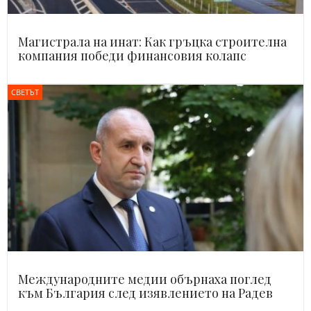
Магистрала на инат: Как гръцка строителна
компания победи финансовия колапс
СВЕТЪТ
Международните медии обърнаха поглед
към България след изявлението на Радев