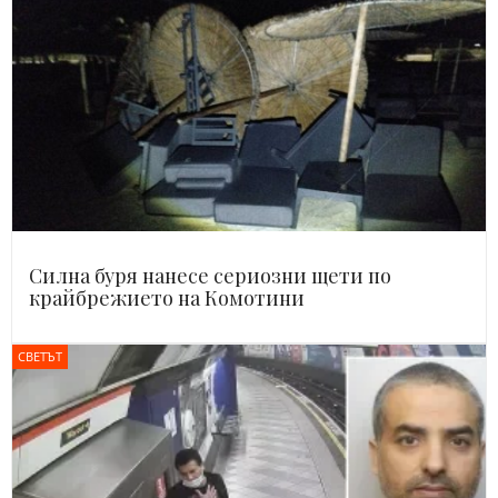
Силна буря нанесе сериозни щети по
крайбрежието на Комотини
СВЕТЪТ