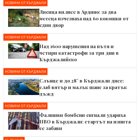
НОВИНИ ОТ КЪРДЖАЛИ
Лисица вилнее в Ардино: за два
месеца изчезнаха над 60 кокошки от
един двор
НОВИНИ ОТ КЪРДЖАЛИ
Над 1600 нарушения на пътя и
четири катастрофи за три дни в
Кърджалийско
НОВИНИ ОТ КЪРДЖАЛИ
Слънце и до 28° в Кърджали днес:
слаб вятър и малък шанс за кратък
дъжд
НОВИНИ ОТ КЪРДЖАЛИ
Фалшиви бомбени сигнали удариха
НВО в Кърджали: стартът на изпита
се забави