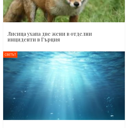
Лисица ухапа две жени в отделни
инциденти в Гърция
СВЕТЪТ