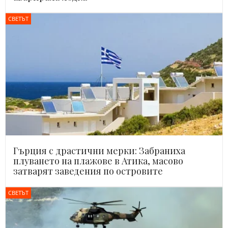
СВЕТЪТ
Гърция с драстични мерки: Забраниха
плуването на плажове в Атика, масово
затварят заведения по островите
СВЕТЪТ