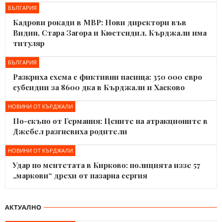
БЪЛГАРИЯ
Кадрови рокади в МВР: Нови директори във
Видин, Стара Загора и Кюстендил, Кърджали има
титуляр
БЪЛГАРИЯ
Разкриха схема с фиктивни пасища: 350 000 евро
субсидии за 8600 дка в Кърджали и Хасково
НОВИНИ ОТ КЪРДЖАЛИ
По-скъпо от Германия: Цените на атракционите в
Джебел разгневиха родители
НОВИНИ ОТ КЪРДЖАЛИ
Удар по ментетата в Кирково: полицията иззе 57
„маркови“ дрехи от пазарна сергия
АКТУАЛНО