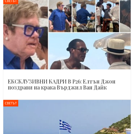
СВЕТЪТ
ЕКСКЛУЗИВНИ КАДРИ В Р26: Елтън Джон
поздрави на крака Върджил Ван Дайк
СВЕТЪТ