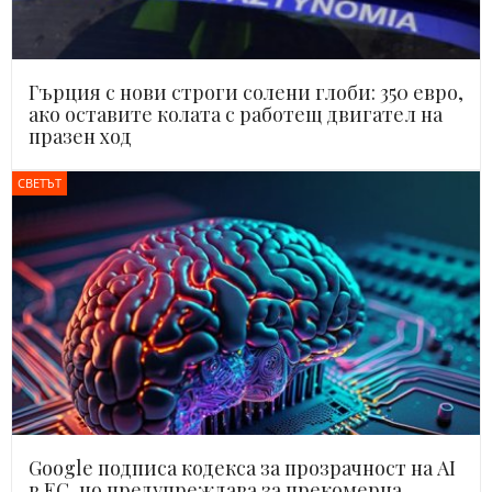
Гърция с нови строги солени глоби: 350 евро,
ако оставите колата с работещ двигател на
празен ход
СВЕТЪТ
Google подписа кодекса за прозрачност на AI
в ЕС, но предупреждава за прекомерна