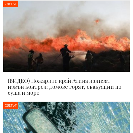
СВЕТЪТ
(ВИДЕО) Пожарите край Атина излизат
извън контрол: домове горят, евакуации по
суша и море
СВЕТЪТ