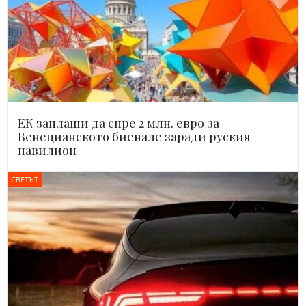
ЕК заплаши да спре 2 млн. евро за
Венецианското биенале заради руския
павилион
СВЕТЪТ