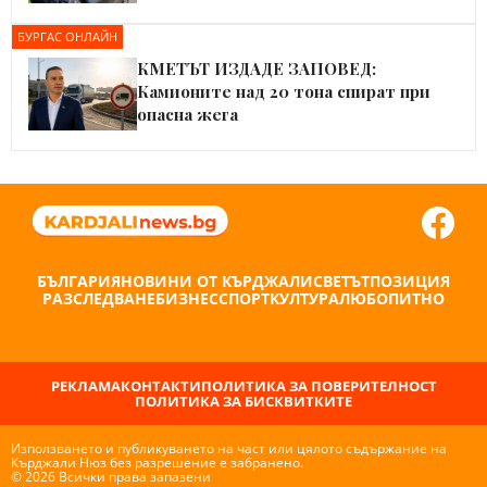
БУРГАС ОНЛАЙН
КМЕТЪТ ИЗДАДЕ ЗАПОВЕД:
Камионите над 20 тона спират при
опасна жега
БЪЛГАРИЯ
НОВИНИ ОТ КЪРДЖАЛИ
СВЕТЪТ
ПОЗИЦИЯ
РАЗСЛЕДВАНЕ
БИЗНЕС
СПОРТ
КУЛТУРА
ЛЮБОПИТНО
РЕКЛАМА
КОНТАКТИ
ПОЛИТИКА ЗА ПОВЕРИТЕЛНОСТ
ПОЛИТИКА ЗА БИСКВИТКИТЕ
Използването и публикуването на част или цялото съдържание на
Кърджали Нюз без разрешение е забранено.
© 2026 Всички права запазени