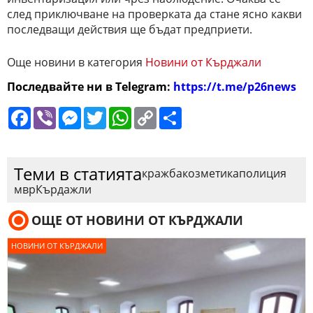
след приключване на проверката да стане ясно какви
последващи действия ще бъдат предприети.
Още новини в категория
Новини от Кърджали
Последвайте ни в Telegram:
https://t.me/p26news
Facebook
Viber
Messenger
Twitter
WhatsApp
Copy
Сподели
Link
Теми в статията
кражба
козметика
полиция
мвр
Кърдажли
ОЩЕ ОТ НОВИНИ ОТ КЪРДЖАЛИ
НОВИНИ ОТ КЪРДЖАЛИ