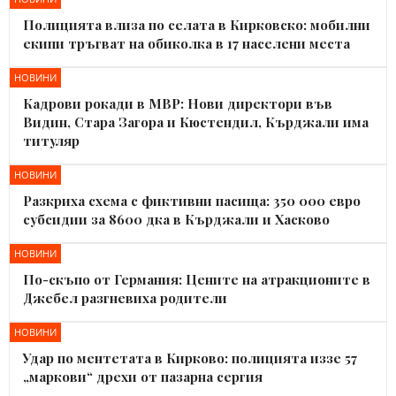
Полицията влиза по селата в Кирковско: мобилни
екипи тръгват на обиколка в 17 населени места
НОВИНИ
Кадрови рокади в МВР: Нови директори във
Видин, Стара Загора и Кюстендил, Кърджали има
титуляр
НОВИНИ
Разкриха схема с фиктивни пасища: 350 000 евро
субсидии за 8600 дка в Кърджали и Хасково
НОВИНИ
По-скъпо от Германия: Цените на атракционите в
Джебел разгневиха родители
НОВИНИ
Удар по ментетата в Кирково: полицията иззе 57
„маркови“ дрехи от пазарна сергия