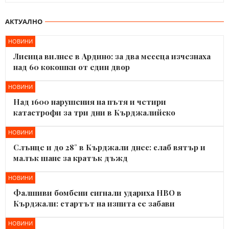
АКТУАЛНО
НОВИНИ
Лисица вилнее в Ардино: за два месеца изчезнаха
над 60 кокошки от един двор
НОВИНИ
Над 1600 нарушения на пътя и четири
катастрофи за три дни в Кърджалийско
НОВИНИ
Слънце и до 28° в Кърджали днес: слаб вятър и
малък шанс за кратък дъжд
НОВИНИ
Фалшиви бомбени сигнали удариха НВО в
Кърджали: стартът на изпита се забави
НОВИНИ