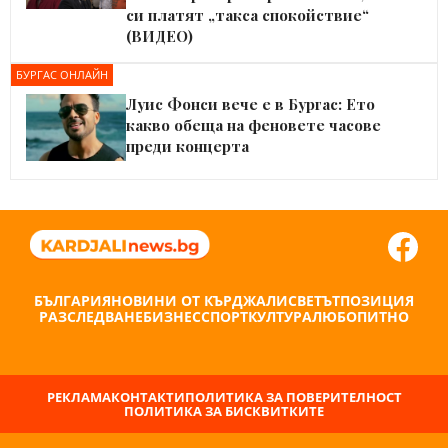
си платят „такса спокойствие“
(ВИДЕО)
БУРГАС ОНЛАЙН
Луис Фонси вече е в Бургас: Ето
какво обеща на феновете часове
преди концерта
БЪЛГАРИЯ
НОВИНИ ОТ КЪРДЖАЛИ
СВЕТЪТ
ПОЗИЦИЯ
РАЗСЛЕДВАНЕ
БИЗНЕС
СПОРТ
КУЛТУРА
ЛЮБОПИТНО
РЕКЛАМА
КОНТАКТИ
ПОЛИТИКА ЗА ПОВЕРИТЕЛНОСТ
ПОЛИТИКА ЗА БИСКВИТКИТЕ