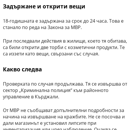
Задържане и открити вещи
18-годишната е задържана за срок до 24 часа. Това е
станало по реда на Закона за МВР.
При последвали действия в жилище, което тя обитава,
са били открити две торби с козметични продукти. Те
са иззети като вещи, свързани със случая.
Какво следва
Проверката по случая продължава. Тя се извършва от
сектор „Криминална полиция“ към районното
управление в Кърджали.
От МВР не съобщават допълнителни подробности за
начина на извършване на кражбите. Не се посочва и
дали магазинът е установил липсите при
инвентаризация или чрез наблюдение. Очаква се