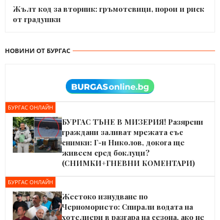
Жълт код за вторник: гръмотевици, порои и риск
от градушки
НОВИНИ ОТ БУРГАС
БУРГАС ОНЛАЙН
БУРГАС ТЪНЕ В МИЗЕРИЯ! Разярени
граждани заливат мрежата със
снимки: Г-н Николов, докога ще
живеем сред боклуци?
(СНИМКИ+ГНЕВНИ КОМЕНТАРИ)
БУРГАС ОНЛАЙН
Жестоко изнудване по
Черноморието: Спирали водата на
хотелиери в разгара на сезона, ако не