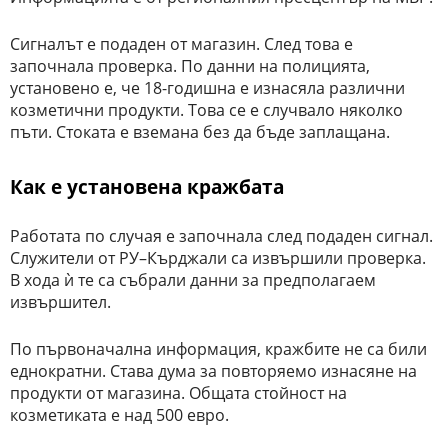
Сигналът е подаден от магазин. След това е
започнала проверка. По данни на полицията,
установено е, че 18-годишна е изнасяла различни
козметични продукти. Това се е случвало няколко
пъти. Стоката е вземана без да бъде заплащана.
Как е установена кражбата
Работата по случая е започнала след подаден сигнал.
Служители от РУ–Кърджали са извършили проверка.
В хода ѝ те са събрали данни за предполагаем
извършител.
По първоначална информация, кражбите не са били
еднократни. Става дума за повторяемо изнасяне на
продукти от магазина. Общата стойност на
козметиката е над 500 евро.