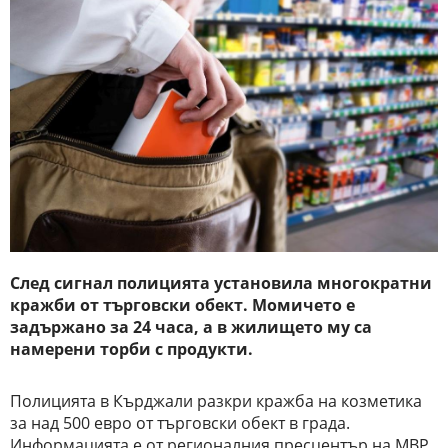
След сигнал полицията установила многократни
кражби от търговски обект. Момичето е
задържано за 24 часа, а в жилището му са
намерени торби с продукти.
Полицията в Кърджали разкри кражба на козметика
за над 500 евро от търговски обект в града.
Информацията е от регионалния пресцентър на МВР.