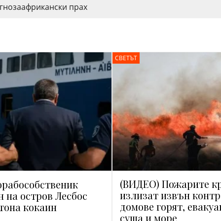
гноза
африкански прах
СВЕТЪТ
(ВИДЕО) Пожарите к
орабособственик
излизат извън контр
н на остров Лесбос
домове горят, евакуа
 тона кокаин
суша и море