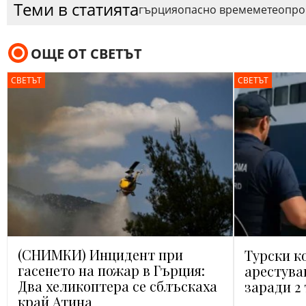
Теми в статията
гърция
опасно време
метео
про
ОЩЕ ОТ СВЕТЪТ
СВЕТЪТ
СВЕТЪТ
(СНИМКИ) Инцидент при
Турски к
гасенето на пожар в Гърция:
арестува
Два хеликоптера се сблъскаха
заради 2
край Атина