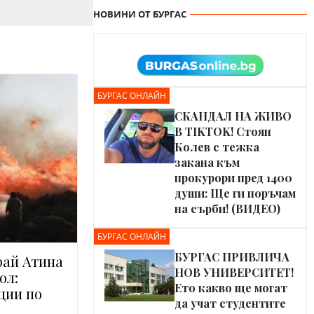
НОВИНИ ОТ БУРГАС
БУРГАС ОНЛАЙН
СКАНДАЛ НА ЖИВО
В TIKTOK! Стоян
Колев с тежка
закана към
прокурори пред 1400
души: Ще ги поръчам
на сърби! (ВИДЕО)
БУРГАС ОНЛАЙН
БУРГАС ПРИВЛИЧА
рай Атина
НОВ УНИВЕРСИТЕТ!
ол:
Ето какво ще могат
ции по
да учат студентите