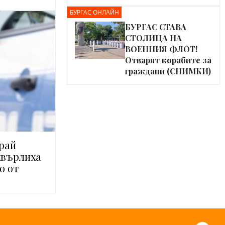
БУРГАС ОНЛАЙН
БУРГАС СТАВА
СТОЛИЦА НА
ВОЕННИЯ ФЛОТ!
Отварят корабите за
граждани (СНИМКИ)
рай
хвърлиха
о от