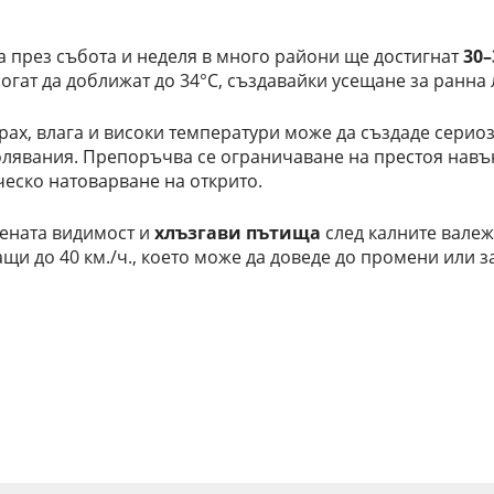
а през събота и неделя в много райони ще достигнат
30–
могат да доближат до 34°C, създавайки усещане за ранна
рах, влага и високи температури може да създаде серио
лявания. Препоръчва се ограничаване на престоя навън
ческо натоварване на открито.
ената видимост и
хлъзгави пътища
след калните валеж
гащи до 40 км./ч., което може да доведе до промени или 