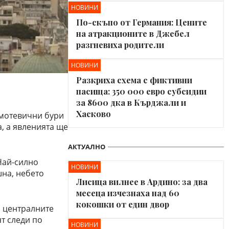
НОВИНИ
По-скъпо от Германия: Цените
на атракционите в Джебел
разгневиха родители
НОВИНИ
Разкриха схема с фиктивни
пасища: 350 000 евро субсидии
за 8600 дка в Кърджали и
Хасково
ъмотевични бури
, а явленията ще
АКТУАЛНО
Най-силно
НОВИНИ
на, небето
Лисица вилнее в Ардино: за два
месеца изчезнаха над 60
кокошки от един двор
и централните
ят следи по
НОВИНИ