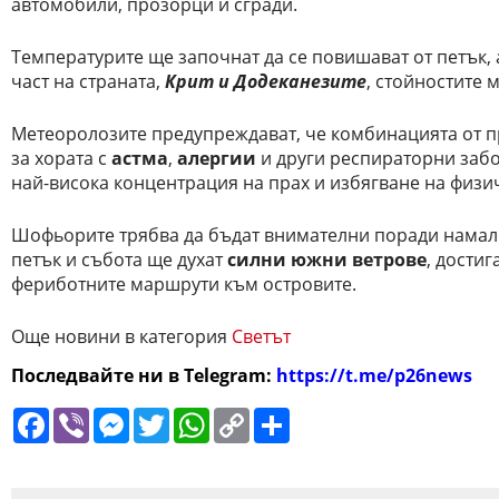
автомобили, прозорци и сгради.
Температурите ще започнат да се повишават от петък, 
част на страната,
Крит и Додеканезите
, стойностите 
Метеоролозите предупреждават, че комбинацията от п
за хората с
астма
,
алергии
и други респираторни забо
най-висока концентрация на прах и избягване на физи
Шофьорите трябва да бъдат внимателни поради намал
петък и събота ще духат
силни южни ветрове
, дости
фериботните маршрути към островите.
Още новини в категория
Светът
Последвайте ни в Telegram:
https://t.me/p26news
Facebook
Viber
Messenger
Twitter
WhatsApp
Copy
Сподели
Link