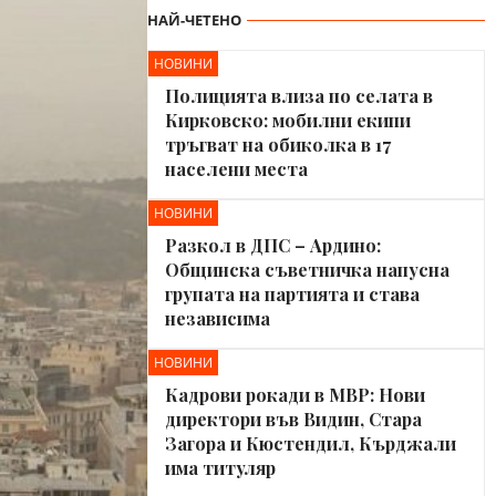
НАЙ-ЧЕТЕНО
НОВИНИ
Полицията влиза по селата в
Кирковско: мобилни екипи
тръгват на обиколка в 17
населени места
НОВИНИ
Разкол в ДПС – Ардино:
Общинска съветничка напусна
групата на партията и става
независима
НОВИНИ
Кадрови рокади в МВР: Нови
директори във Видин, Стара
Загора и Кюстендил, Кърджали
има титуляр