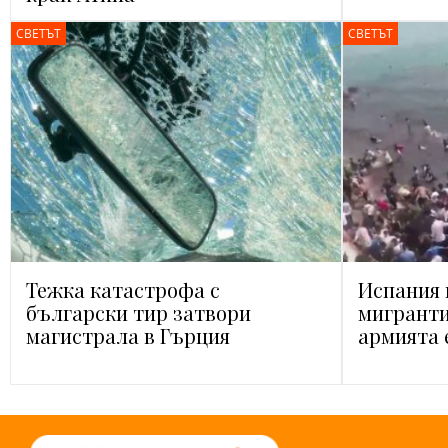
СВЕТЪТ
СВЕТЪТ
Тежка катастрофа с
Испания 
български тир затвори
мигранти
магистрала в Гърция
армията 