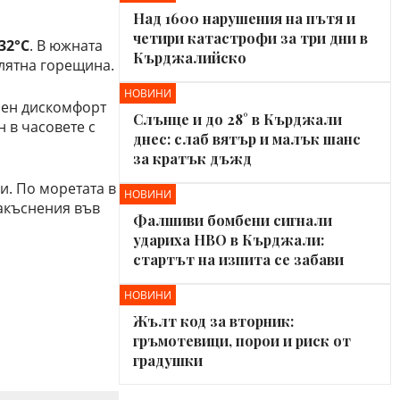
Над 1600 нарушения на пътя и
четири катастрофи за три дни в
32°C
. В южната
Кърджалийско
 лятна горещина.
НОВИНИ
зен дискомфорт
Слънце и до 28° в Кърджали
 в часовете с
днес: слаб вятър и малък шанс
за кратък дъжд
и. По моретата в
НОВИНИ
закъснения във
Фалшиви бомбени сигнали
удариха НВО в Кърджали:
стартът на изпита се забави
НОВИНИ
Жълт код за вторник:
гръмотевици, порои и риск от
градушки