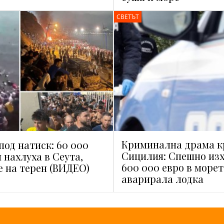
СВЕТЪТ
Криминална драма к
под натиск: 60 000
Сицилия: Спешно из
 нахлуха в Сеута,
600 000 евро в морет
е на терен (ВИДЕО)
аварирала лодка