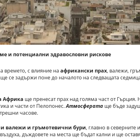
еме и потенциални здравословни рискове
а времето, с влияние на
африкански прах
, валежи, гр
 ще се задържи поне до началото на следващата седмица
а Африка
ще пренесат прах над голяма част от Гърция. 
тика и части от Пелопонес.
Атмосферата
ще бъде задуш
утрешни часове.
и валежи и гръмотевични бури
, главно в северните 
 въздуха, дъждовете на места ще бъдат кални и ще остав