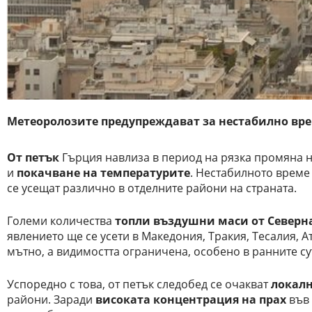
Метеоролозите предупреждават за нестабилно вр
От петък
Гърция навлиза в период на рязка промяна н
и
покачване на температурите
. Нестабилното време
се усещат различно в отделните райони на страната.
Големи количества
топли въздушни маси от Северн
явлението ще се усети в Македония, Тракия, Тесалия, А
мътно, а видимостта ограничена, особено в ранните с
Успоредно с това, от петък следобед се очакват
локалн
райони. Заради
високата концентрация на прах
във