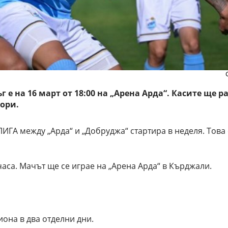
г е на 16 март от 18:00 на „Арена Арда“. Касите ще р
тори.
tЛИГА между „Арда“ и „Добруджа“ стартира в неделя. Тов
часа. Мачът ще се играе на „Арена Арда“ в Кърджали.
иона в два отделни дни.