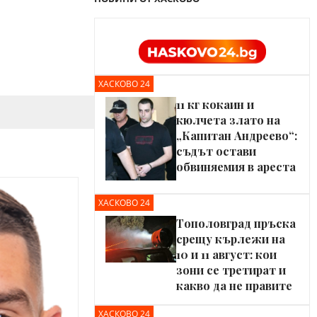
ХАСКОВО 24
11 кг кокаин и
кюлчета злато на
„Капитан Андреево“:
съдът остави
обвиняемия в ареста
ХАСКОВО 24
Тополовград пръска
срещу кърлежи на
10 и 11 август: кои
зони се третират и
какво да не правите
ХАСКОВО 24