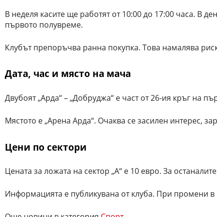
В неделя касите ще работят от 10:00 до 17:00 часа. В д
първото полувреме.
Клубът препоръчва ранна покупка. Това намалява риск
Дата, час и място на мача
Двубоят „Арда“ – „Добруджа“ е част от 26-ия кръг на пъ
Мястото е „Арена Арда“. Очаква се засилен интерес, за
Цени по сектори
Цената за ложата на сектор „А“ е 10 евро. За останалите
Информацията е публикувана от клуба. При промени в
Още новини в категория
Спорт