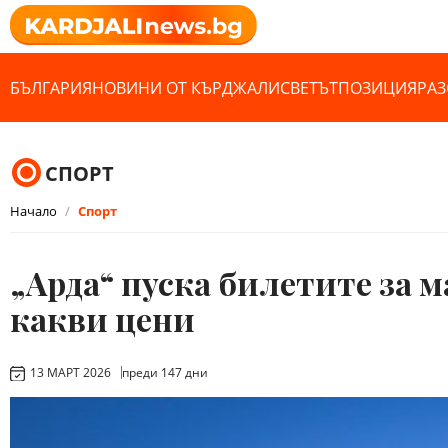
БЪЛГАРИЯ
НОВИНИ ОТ КЪРДЖАЛИ
СВЕТЪТ
ПОЗИЦИЯ
РАЗ
СПОРТ
Начало
Спорт
„Арда“ пуска билетите за ма
какви цени
13 МАРТ 2026
преди 147 дни