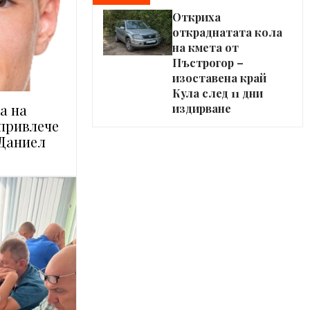
Откриха
откраднатата кола
на кмета от
Пъстрогор –
изоставена край
Кула след 11 дни
а на
издирване
привлече
 Даниел