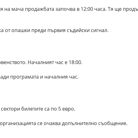
еня на мача продажбата започва в 12:00 часа. Тя ще прод
а от опашки преди първия съдийски сигнал.
рвенството. Началният час е 18:00.
ради програмата и началния час.
 сектори билетите са по 5 евро.
 организацията се очаква допълнително съобщение.