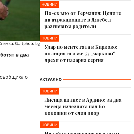
НОВИНИ
По-скъпо от Германия: Цените
на атракционите в Джебел
разгневиха родители
НОВИНИ
Снимка: Startphoto.bg
Удар по ментетата в Кирково:
полицията иззе 57 „маркови“
аботят в два
дрехи от пазарна сергия
а съобщиха от
АКТУАЛНО
НОВИНИ
Лисица вилнее в Ардино: за два
месеца изчезнаха над 60
кокошки от един двор
НОВИНИ
Над 1600 нарушения на пътя и