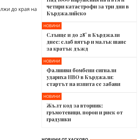
четири катастрофи за три дни в
ължи до края на
Кърджалийско
НОВИНИ
Слънце и до 28° в Кърджали
днес: слаб вятър и малък шанс
за кратък дъжд
НОВИНИ
Фалшиви бомбени сигнали
удариха НВО в Кърджали:
стартът на изпита се забави
НОВИНИ
Жълт код за вторник:
гръмотевици, порои и риск от
градушки
НОВИНИ ОТ ХАСКОВО