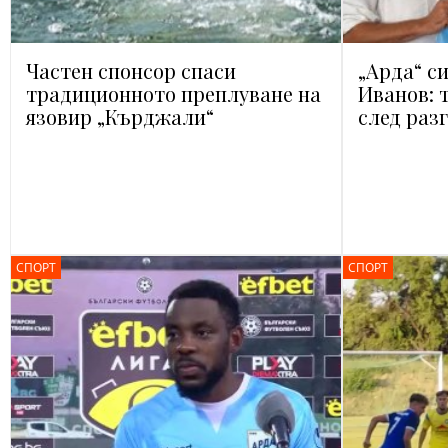
Частен спонсор спаси
„Арда“ с
традиционното преплуване на
Иванов: 
язовир „Кърджали“
след раз
СПОРТ
СПОРТ