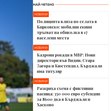
НАЙ-ЧЕТЕНО
НОВИНИ
Полицията влиза по селата в
Кирковско: мобилни екипи
тръгват на обиколка в 17
населени места
НОВИНИ
Кадрови рокади в МВР: Нови
директори във Видин, Стара
Загора и Кюстендил, Кърджали
има титуляр
НОВИНИ
Разкриха схема с фиктивни
пасища: 350 000 евро субсидии
за 8600 дка в Кърджали и
Хасково