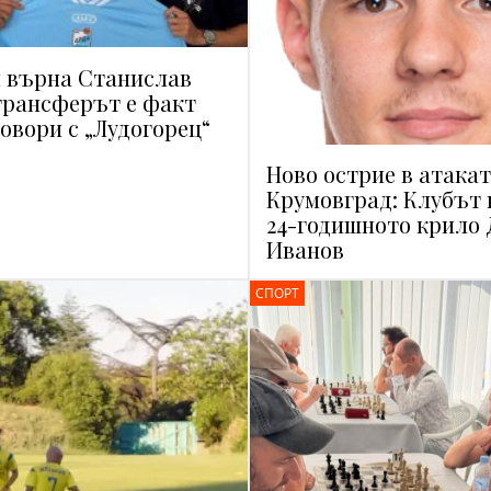
и върна Станислав
трансферът е факт
говори с „Лудогорец“
Ново острие в атакат
Крумовград: Клубът 
24-годишното крило
Иванов
СПОРТ