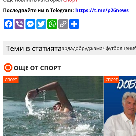
Последвайте ни в Telegram:
https://t.me/p26news
Facebook
Viber
Messenger
Twitter
WhatsApp
Copy
Сподели
Link
Теми в статията
арда
добруджа
мач
футбол
цени
ОЩЕ ОТ СПОРТ
СПОРТ
СПОРТ