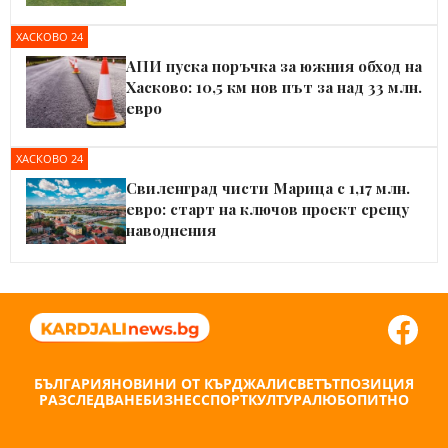
ХАСКОВО 24
АПИ пуска поръчка за южния обход на
Хасково: 10,5 км нов път за над 33 млн.
евро
ХАСКОВО 24
Свиленград чисти Марица с 1,17 млн.
евро: старт на ключов проект срещу
наводнения
БЪЛГАРИЯ
НОВИНИ ОТ КЪРДЖАЛИ
СВЕТЪТ
ПОЗИЦИЯ
РАЗСЛЕДВАНЕ
БИЗНЕС
СПОРТ
КУЛТУРА
ЛЮБОПИТНО