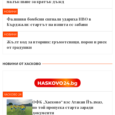
малък шанс за кратък дъжд
НОВИНИ
Фалшиви бомбени сигнали удариха НВО в
Кърджали: стартът на изпита се забави
НОВИНИ
Жълт код за вторник: гръмотевици, порои и риск
от градушки
НОВИНИ ОТ ХАСКОВО
ХАСКОВО 24
ОФК „Хасково“ взе Атакан Йълмаз,
но той пропуска старта заради
документи