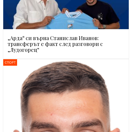
„Арда“ си върна Станислав Иванов:
трансферът е факт след разговори с
„Лудогорец“
СПОРТ