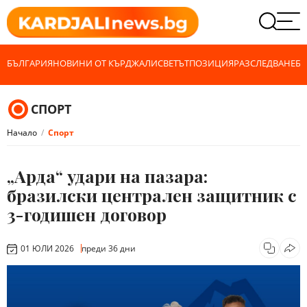
БЪЛГАРИЯ
НОВИНИ ОТ КЪРДЖАЛИ
СВЕТЪТ
ПОЗИЦИЯ
РАЗСЛЕДВАНЕ
БИ
СПОРТ
Начало
Спорт
„Арда“ удари на пазара:
бразилски централен защитник с
3-годишен договор
01 ЮЛИ 2026
преди 36 дни