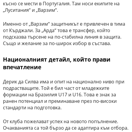
късно се мести в Португалия. Там носи екипите на
„Луситания“ и „Варзим“.
Именно от „Варзим“ защитникът е привлечен в тима
от Кърджали. За „Арда“ това е трансфер, който
подсказва търсене на по-стабилна линия в защита.
Също и желание за по-широк избор в състава.
Националният детайл, който прави
впечатление
Дерик да Силва има и опит на национално ниво при
подрастващите. Той е бил част от младежките
формации на Бразилия U17 и U16. Това е знак за
ранен потенциал и преминаване през по-високи
стандарти на подготовка.
От клуба пожелават успех на новото попълнение.
Очакванията са той бързо да се адаптира към отбора.