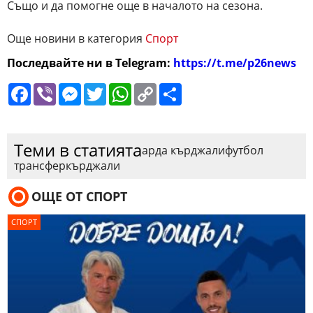
Също и да помогне още в началото на сезона.
Още новини в категория
Спорт
Последвайте ни в Telegram:
https://t.me/p26news
Facebook
Viber
Messenger
Twitter
WhatsApp
Copy
Сподели
Link
Теми в статията
арда кърджали
футбол
трансфер
кърджали
ОЩЕ ОТ СПОРТ
СПОРТ