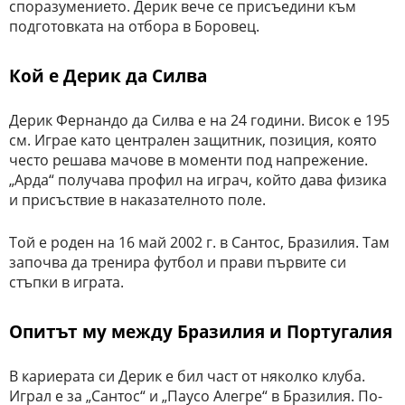
споразумението. Дерик вече се присъедини към
подготовката на отбора в Боровец.
Кой е Дерик да Силва
Дерик Фернандо да Силва е на 24 години. Висок е 195
см. Играе като централен защитник, позиция, която
често решава мачове в моменти под напрежение.
„Арда“ получава профил на играч, който дава физика
и присъствие в наказателното поле.
Той е роден на 16 май 2002 г. в Сантос, Бразилия. Там
започва да тренира футбол и прави първите си
стъпки в играта.
Опитът му между Бразилия и Португалия
В кариерата си Дерик е бил част от няколко клуба.
Играл е за „Сантос“ и „Паусо Алегре“ в Бразилия. По-