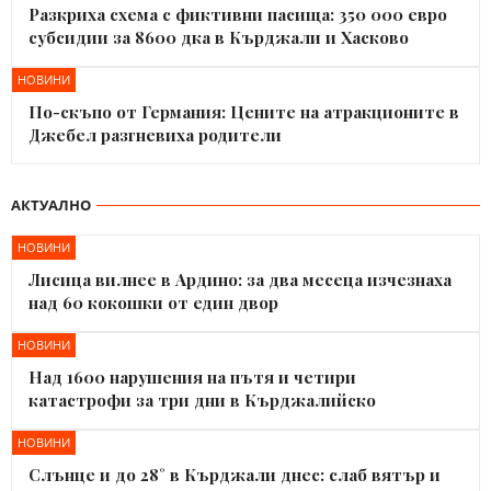
Разкриха схема с фиктивни пасища: 350 000 евро
субсидии за 8600 дка в Кърджали и Хасково
НОВИНИ
По-скъпо от Германия: Цените на атракционите в
Джебел разгневиха родители
АКТУАЛНО
НОВИНИ
Лисица вилнее в Ардино: за два месеца изчезнаха
над 60 кокошки от един двор
НОВИНИ
Над 1600 нарушения на пътя и четири
катастрофи за три дни в Кърджалийско
НОВИНИ
Слънце и до 28° в Кърджали днес: слаб вятър и