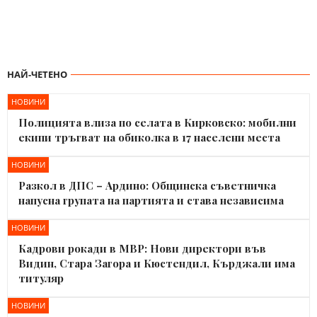
НАЙ-ЧЕТЕНО
НОВИНИ
Полицията влиза по селата в Кирковско: мобилни
екипи тръгват на обиколка в 17 населени места
НОВИНИ
Разкол в ДПС – Ардино: Общинска съветничка
напусна групата на партията и става независима
НОВИНИ
Кадрови рокади в МВР: Нови директори във
Видин, Стара Загора и Кюстендил, Кърджали има
титуляр
НОВИНИ