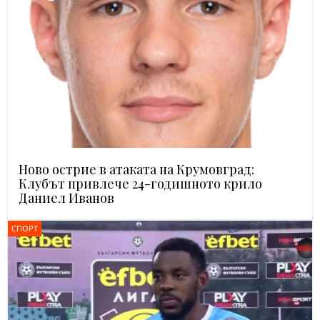
Ново острие в атаката на Крумовград:
Клубът привлече 24-годишното крило
Даниел Иванов
СПОРТ