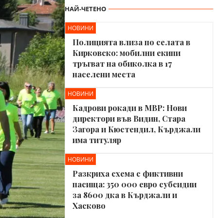
НАЙ-ЧЕТЕНО
НОВИНИ
Полицията влиза по селата в
Кирковско: мобилни екипи
тръгват на обиколка в 17
населени места
НОВИНИ
Кадрови рокади в МВР: Нови
директори във Видин, Стара
Загора и Кюстендил, Кърджали
има титуляр
НОВИНИ
Разкриха схема с фиктивни
пасища: 350 000 евро субсидии
за 8600 дка в Кърджали и
Хасково