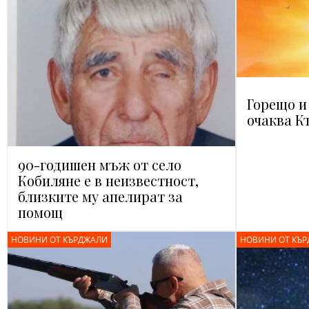
Горещо и
очаква К
90-годишен мъж от село
Кобиляне е в неизвестност,
близките му апелират за
помощ
НОВИНИ ОТ КЪРДЖАЛИ
НОВИНИ ОТ КЪ