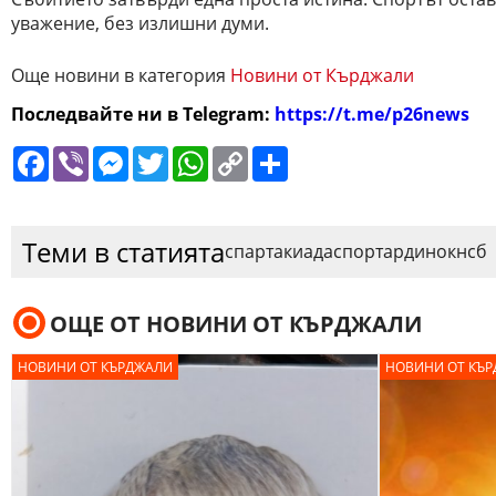
уважение, без излишни думи.
Още новини в категория
Новини от Кърджали
Последвайте ни в Telegram:
https://t.me/p26news
Facebook
Viber
Messenger
Twitter
WhatsApp
Copy
Сподели
Link
Теми в статията
спартакиада
спорт
ардино
кнсб
ОЩЕ ОТ НОВИНИ ОТ КЪРДЖАЛИ
НОВИНИ ОТ КЪРДЖАЛИ
НОВИНИ ОТ КЪ