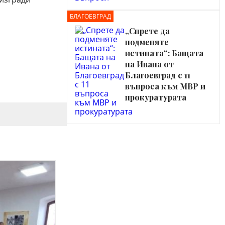
БЛАГОЕВГРАД
„Спрете да
подменяте
истината“: Бащата
на Ивана от
Благоевград с 11
въпроса към МВР и
прокуратурата