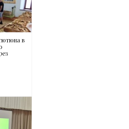
тютюна в
о
рез