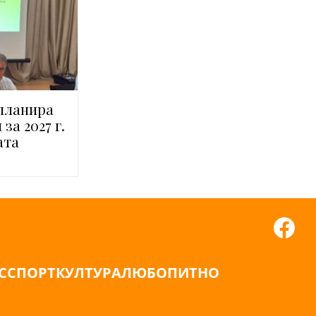
планира
за 2027 г.
ата
С
СПОРТ
КУЛТУРА
ЛЮБОПИТНО