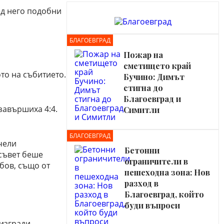
ед него подобни
БЛАГОЕВГРАД
Пожар на
сметището край
то на събитието.
Бучино: Димът
стигна до
Благоевград и
завършиха 4:4.
Симитли
БЛАГОЕВГРАД
чели
Бетонни
съвет беше
ограничители в
бов, също от
пешеходна зона: Нов
разход в
Благоевград, който
буди въпроси
 изгради