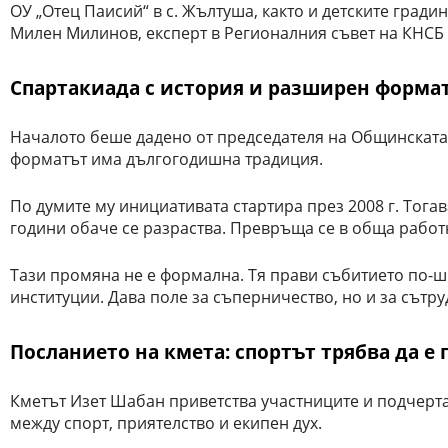
ОУ „Отец Паисий“ в с. Жълтуша, както и детските градин
Милен Милинов, експерт в Регионалния съвет на КНСБ
Спартакиада с история и разширен форма
Началото беше дадено от председателя на Общинската 
форматът има дългогодишна традиция.
По думите му инициативата стартира през 2008 г. Тога
години обаче се разраства. Превръща се в обща работ
Тази промяна не е формална. Тя прави събитието по-ш
институции. Дава поле за съперничество, но и за сътр
Посланието на кмета: спортът трябва да е 
Кметът Изет Шабан приветства участниците и подчерта
между спорт, приятелство и екипен дух.