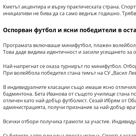
Кметът акцентира и върху практическата страна. Спорт
инициативи не бива да са само веднъж годишно. Трябва
Оспорван футбол и ясни победители в ос
Програмата включваше минифутбол, плажен волейбол, б
Това даде видима идентичност и засили усещането за 
Най-напрегнат се оказа турнирът по минифутбол. Отб
При волейбола победител стана тимът на СУ „Васил Лев
В индивидуалните класации също имаше ясно отличили 
бадминтона. Бета Иванова от същото училище стана п
отличен като най-добър футболист. Сезай Ибрям от Об
администрацията, получи признание за най-добър вра
Всички отбори получиха грамоти за участие. Индивиду
Събитието затвърди една проста истина. Спортът остав