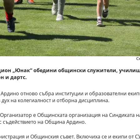
С
дион „Юнак“ обедини общински служители, училищ
н и дартс.
Ардино отново събра институции и образователни екипи
 дух на колегиалност и отборна дисциплина.
 Организатор е Общинската организация на Синдиката н
ъс съдействието на Община Ардино.
истрация и Общинския съвет. Включиха се и екипи от СУ