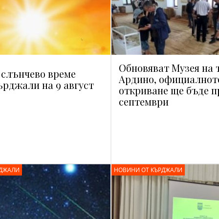
Обновяват Музея на 
 слънчево време
Ардино, официалнот
ърджали на 9 август
откриване ще бъде п
септември
РДЖАЛИ
НОВИНИ ОТ КЪРДЖАЛИ