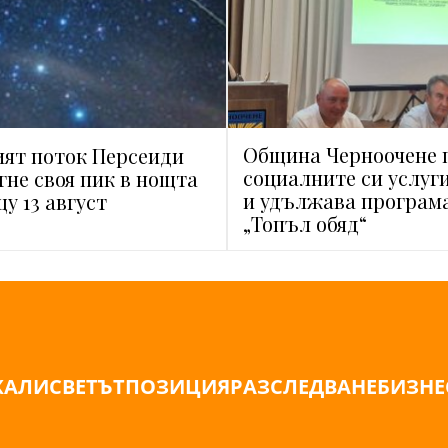
Община Черноочене 
ят поток Персеиди
социалните си услуги 
гне своя пик в нощта
и удължава програм
щу 13 август
„Топъл обяд“
ЖАЛИ
СВЕТЪТ
ПОЗИЦИЯ
РАЗСЛЕДВАНЕ
БИЗНЕ