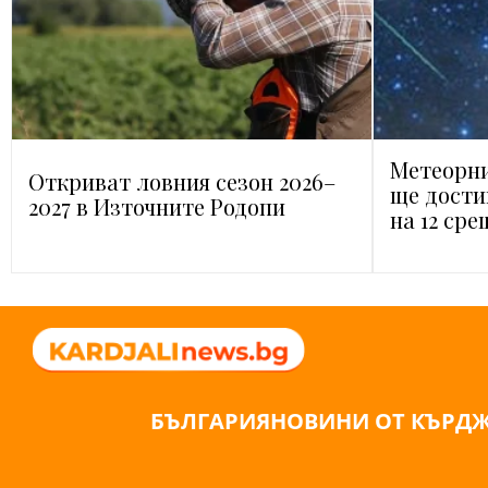
Метеорни
Откриват ловния сезон 2026–
ще дости
2027 в Източните Родопи
на 12 сре
БЪЛГАРИЯ
НОВИНИ ОТ КЪРД