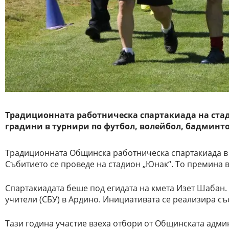
Традиционната работническа спартакиада на ста
градини в турнири по футбол, волейбол, бадминто
Традиционната Общинска работническа спартакиада в 
Събитието се проведе на стадион „Юнак“. То премина в
Спартакиадата беше под егидата на кмета Изет Шабан.
учители (СБУ) в Ардино. Инициативата се реализира с
Тази година участие взеха отбори от Общинската админ