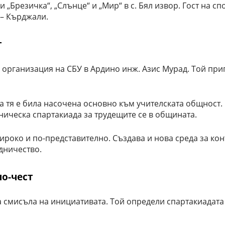
и „Брезичка“, „Слънце“ и „Мир“ в с. Бял извор. Гост на с
 – Кърджали.
т
организация на СБУ в Ардино инж. Азис Мурад. Той при
ва тя е била насочена основно към учителската общност.
ническа спартакиада за трудещите се в общината.
ироко и по-представително. Създава и нова среда за кон
удничество.
по-чест
 смисъла на инициативата. Той определи спартакиадата