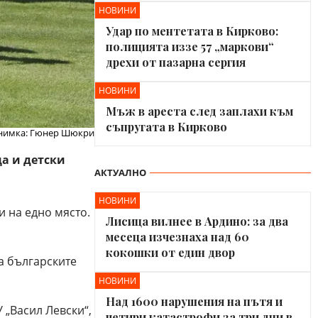
НОВИНИ
Удар по ментетата в Кирково:
полицията иззе 57 „маркови“
дрехи от пазарна сергия
НОВИНИ
Мъж в ареста след заплахи към
съпругата в Кирково
нимка: Гюнер Шюкри
а и детски
АКТУАЛНО
НОВИНИ
 на едно място.
Лисица вилнее в Ардино: за два
месеца изчезнаха над 60
кокошки от един двор
а българските
НОВИНИ
Над 1600 нарушения на пътя и
 „Васил Левски“,
четири катастрофи за три дни в