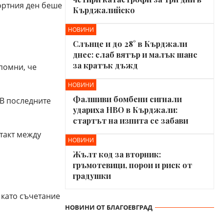
портния ден беше
Кърджалийско
НОВИНИ
Слънце и до 28° в Кърджали
днес: слаб вятър и малък шанс
за кратък дъжд
помни, че
НОВИНИ
Фалшиви бомбени сигнали
 В последните
удариха НВО в Кърджали:
стартът на изпита се забави
такт между
НОВИНИ
Жълт код за вторник:
гръмотевици, порои и риск от
градушки
 като съчетание
НОВИНИ ОТ БЛАГОЕВГРАД