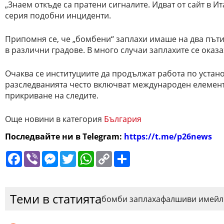
„Знаем откъде са пратени сигналите. Идват от сайт в 
серия подобни инциденти.
Припомня се, че „бомбени“ заплахи имаше на два пъти
в различни градове. В много случаи заплахите се оказ
Очаква се институциите да продължат работа по устан
разследванията често включват международен елемент
прикриване на следите.
Още новини в категория
България
Последвайте ни в Telegram:
https://t.me/p26news
Facebook
Viber
Messenger
Twitter
WhatsApp
Copy
Сподели
Link
Теми в статията
бомби заплаха
фалшиви имейл