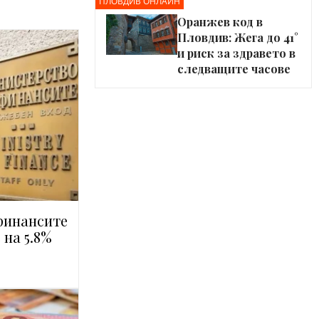
ПЛОВДИВ ОНЛАЙН
Оранжев код в
Пловдив: Жега до 41°
и риск за здравето в
следващите часове
финансите
на 5.8%