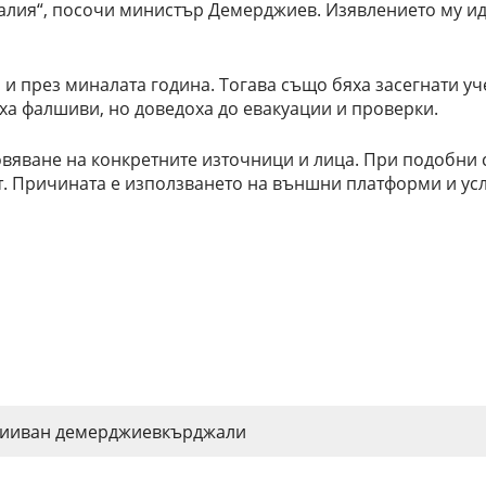
Италия“, посочи министър Демерджиев. Изявлението му и
 и през миналата година. Тогава също бяха засегнати у
аха фалшиви, но доведоха до евакуации и проверки.
овяване на конкретните източници и лица. При подобни 
. Причината е използването на външни платформи и усл
и
иван демерджиев
кърджали