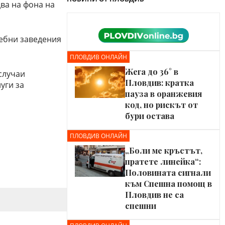
два на фона на
чебни заведения
ПЛОВДИВ ОНЛАЙН
Жега до 36° в
случаи
Пловдив: кратка
уги за
пауза в оранжевия
код, но рискът от
бури остава
ПЛОВДИВ ОНЛАЙН
„Боли ме кръстът,
пратете линейка“:
Половината сигнали
към Спешна помощ в
Пловдив не са
спешни