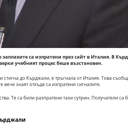
заплахите са изпратени през сайт в Италия. В Кър
оверки учебният процес беше възстановен.
 и стигна до Кърджали, е тръгнала от Италия. Това съо
 вече знаят откъде са изпратени сигналите.
тва. Те са били разпратени тази сутрин. Получатели са
 Кърджали