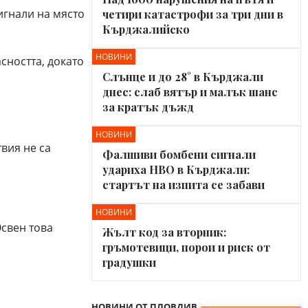
игнали на място
четири катастрофи за три дни в
Кърджалийско
НОВИНИ
сността, докато
Слънце и до 28° в Кърджали
днес: слаб вятър и малък шанс
за кратък дъжд
НОВИНИ
вия не са
Фалшиви бомбени сигнали
удариха НВО в Кърджали:
стартът на изпита се забави
НОВИНИ
Освен това
Жълт код за вторник:
гръмотевици, порои и риск от
градушки
НОВИНИ ОТ ПЛОВДИВ