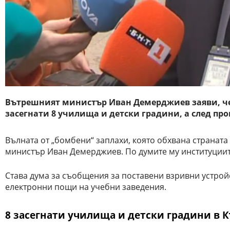
Вътрешният министър Иван Демерджиев заяви, че 
засегнати 8 училища и детски градини, а след пр
Вълната от „бомбени“ заплахи, която обхвана страната
министър Иван Демерджиев. По думите му институциите
Става дума за съобщения за поставени взривни устройс
електронни пощи на учебни заведения.
8 засегнати училища и детски градини в