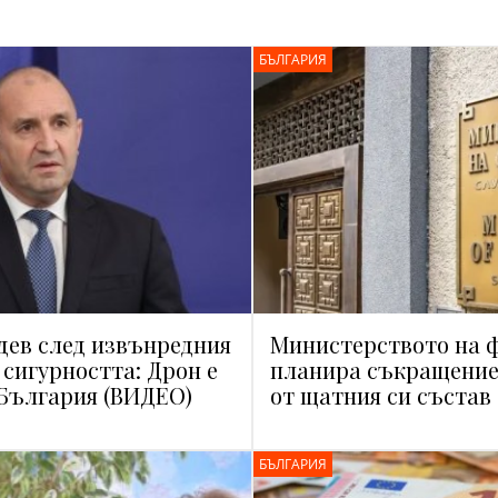
БЪЛГАРИЯ
дев след извънредния
Министерството на 
 сигурността: Дрон е
планира съкращение 
 България (ВИДЕО)
от щатния си състав
БЪЛГАРИЯ