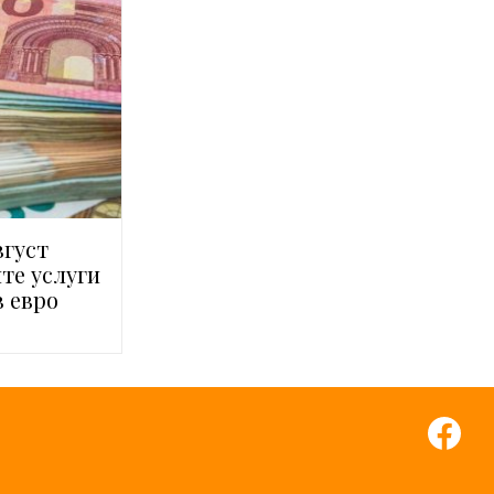
вгуст
те услуги
в евро