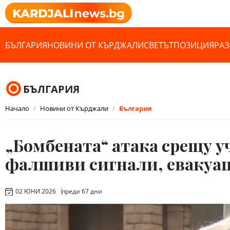
БЪЛГАРИЯ
НОВИНИ ОТ КЪРДЖАЛИ
СВЕТЪТ
ПОЗИЦИЯ
РАЗ
БЪЛГАРИЯ
Начало
Новини от Кърджали
България
„Бомбената“ атака срещу у
фалшиви сигнали, евакуац
02 ЮНИ 2026
преди 67 дни