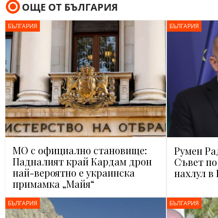
ОЩЕ ОТ БЪЛГАРИЯ
БЪЛГАРИЯ
БЪЛГАРИЯ
МО с официално становище:
Румен Ра
Падналият край Кардам дрон
Съвет по
най-вероятно е украинска
нахлул в
примамка „Майя“
БЪЛГАРИЯ
БЪЛГАРИЯ