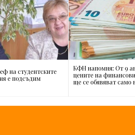
КФН напомня: От 9 а
еф на студентските
цените на финансови
ия е подсъдим
ще се обявяват само 