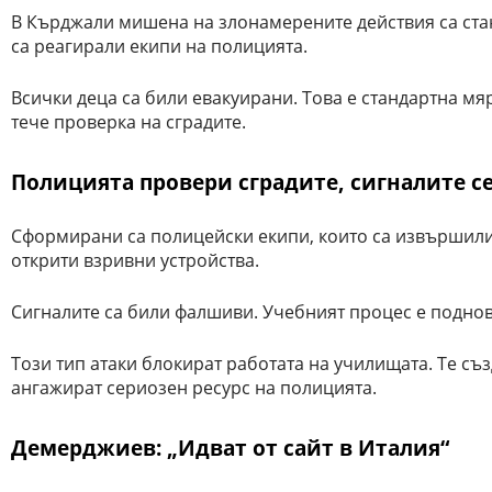
В Кърджали мишена на злонамерените действия са стан
са реагирали екипи на полицията.
Всички деца са били евакуирани. Това е стандартна мяр
тече проверка на сградите.
Полицията провери сградите, сигналите с
Сформирани са полицейски екипи, които са извършили 
открити взривни устройства.
Сигналите са били фалшиви. Учебният процес е поднов
Този тип атаки блокират работата на училищата. Те съ
ангажират сериозен ресурс на полицията.
Демерджиев: „Идват от сайт в Италия“