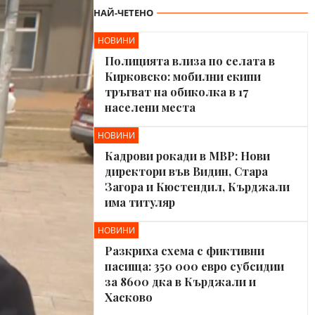
НАЙ-ЧЕТЕНО
НОВИНИ
Полицията влиза по селата в
Кирковско: мобилни екипи
тръгват на обиколка в 17
населени места
НОВИНИ
Кадрови рокади в МВР: Нови
директори във Видин, Стара
Загора и Кюстендил, Кърджали
има титуляр
НОВИНИ
Разкриха схема с фиктивни
пасища: 350 000 евро субсидии
за 8600 дка в Кърджали и
Хасково