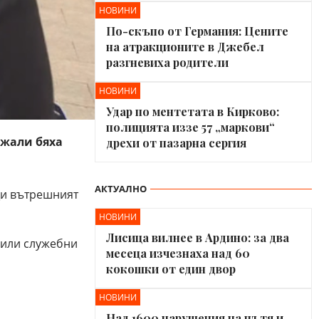
НОВИНИ
По-скъпо от Германия: Цените
на атракционите в Джебел
разгневиха родители
НОВИНИ
Удар по ментетата в Кирково:
полицията иззе 57 „маркови“
джали бяха
дрехи от пазарна сергия
АКТУАЛНО
бщи вътрешният
НОВИНИ
Лисица вилнее в Ардино: за два
 били служебни
месеца изчезнаха над 60
кокошки от един двор
НОВИНИ
Над 1600 нарушения на пътя и