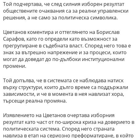
Той подчертава, че след силния изборен резултат
обществените очаквания са за реални управленски
решения, а не само за политическа символика.
Цветанов коментира и оттеглянето на Борислав
Сарафов, като го определи като възможност за
прегрупиране в съдебната власт. Според него това е
знак за вътрешно напрежение и за процеси, които
могат да доведат до по-дълбоки институционални
промени.
Той допълва, че в системата се наблюдава натиск
върху структури, които дълго време са поддържали
зависимости, и че в момента в нея навлизат хора,
търсещи реална промяна.
Изявлението на Цветанов очертава изборния
резултат като част от по-широка криза на доверието в
политическата система. Според него страната
навлиза в етап на сериозно преформатиране, в който