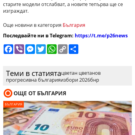
старите модели отслабват, а новите тепърва ще се
изграждат.
Още новини в категория
България
Последвайте ни в Telegram:
https://t.me/p26news
Facebook
Viber
Messenger
Twitter
WhatsApp
Copy
Сподели
Link
Теми в статията
цветан цветанов
прогресивна българия
избори 2026
бнр
ОЩЕ ОТ БЪЛГАРИЯ
БЪЛГАРИЯ