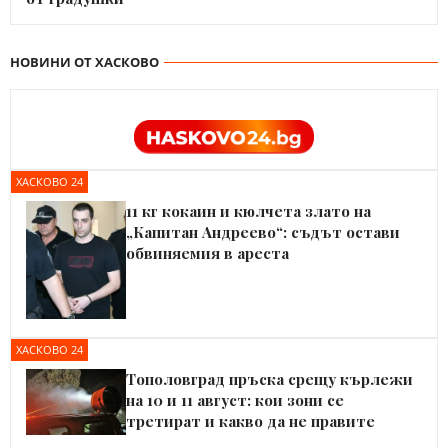
НОВИНИ ОТ ХАСКОВО
ХАСКОВО 24
11 кг кокаин и кюлчета злато на
„Капитан Андреево“: съдът остави
обвиняемия в ареста
ХАСКОВО 24
Тополовград пръска срещу кърлежи
на 10 и 11 август: кои зони се
третират и какво да не правите