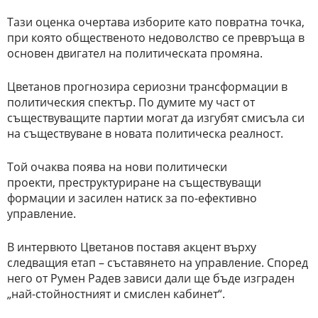
Тази оценка очертава изборите като повратна точка,
при която общественото недоволство се превръща в
основен двигател на политическата промяна.
Цветанов прогнозира сериозни трансформации в
политическия спектър. По думите му част от
съществуващите партии могат да изгубят смисъла си
на съществуване в новата политическа реалност.
Той очаква
поява на нови политически
проекти,
преструктуриране на съществуващи
формации и
засилен натиск за по-ефективно
управление.
В интервюто Цветанов поставя акцент върху
следващия етап – съставянето на управление. Според
него от Румен Радев зависи дали ще бъде изграден
„най-стойностният и смислен кабинет“.