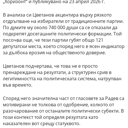
„Хоризонт“ и публикувано на 23 април 2026 г.
В анализа си Цветанов акцентира върху рязкото
отдръпване на избиратели от традиционните партии.
По думите му около 740 000 души са се отказали да
подкрепят досегашните политически формации. Той
посочва още, че тези партии губят общо 121
депутатски места, което според него е ясен индикатор
за дълбока ерозия на общественото доверие.
Цветанов подчертава, че това не е просто
пренареждане на резултати, а структурен срив в
легитимността на политическата система, натрупван
във времето.
Според него значителна част от гласовете за Радев са
мотивирани не толкова от одобрение, колкото от
разочарование от останалите политически субекти. В
този контекст той определя резултата като
наказателен вот срещу статуквото.