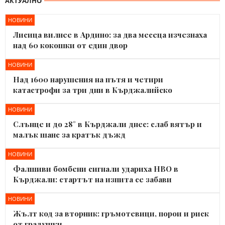
АКТУАЛНО
НОВИНИ
Лисица вилнее в Ардино: за два месеца изчезнаха
над 60 кокошки от един двор
НОВИНИ
Над 1600 нарушения на пътя и четири
катастрофи за три дни в Кърджалийско
НОВИНИ
Слънце и до 28° в Кърджали днес: слаб вятър и
малък шанс за кратък дъжд
НОВИНИ
Фалшиви бомбени сигнали удариха НВО в
Кърджали: стартът на изпита се забави
НОВИНИ
Жълт код за вторник: гръмотевици, порои и риск
от градушки