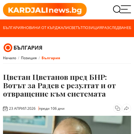
БЪЛГАРИЯ
НОВИНИ ОТ КЪРДЖАЛИ
СВЕТЪТ
ПОЗИЦИЯ
РАЗСЛЕДВАНЕ
БИ
БЪЛГАРИЯ
Начало
Позиция
България
Цветан Цветанов пред БНР:
Вотът за Радев е резултат и от
отвращение към системата
23 АПРИЛ 2026
преди 106 дни