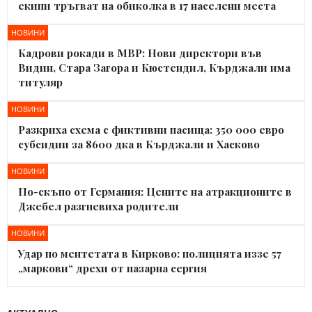
екипи тръгват на обиколка в 17 населени места
НОВИНИ
Кадрови рокади в МВР: Нови директори във
Видин, Стара Загора и Кюстендил, Кърджали има
титуляр
НОВИНИ
Разкриха схема с фиктивни пасища: 350 000 евро
субсидии за 8600 дка в Кърджали и Хасково
НОВИНИ
По-скъпо от Германия: Цените на атракционите в
Джебел разгневиха родители
НОВИНИ
Удар по ментетата в Кирково: полицията иззе 57
„маркови“ дрехи от пазарна сергия