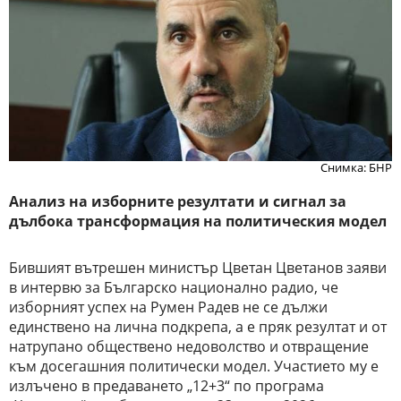
Снимка: БНР
Анализ на изборните резултати и сигнал за
дълбока трансформация на политическия модел
Бившият вътрешен министър Цветан Цветанов заяви
в интервю за Българско национално радио, че
изборният успех на Румен Радев не се дължи
единствено на лична подкрепа, а е пряк резултат и от
натрупано обществено недоволство и отвращение
към досегашния политически модел. Участието му е
излъчено в предаването „12+3“ по програма