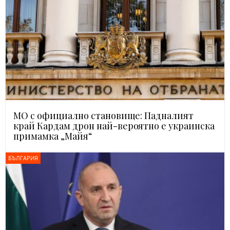
МО с официално становище: Падналият
край Кардам дрон най-вероятно е украинска
примамка „Майя“
БЪЛГАРИЯ