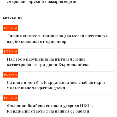
„маркови“ дрехи от пазарна сергия
АКТУАЛНО
НОВИНИ
Лисица вилнее в Ардино: за два месеца изчезнаха
над 60 кокошки от един двор
НОВИНИ
Над 1600 нарушения на пътя и четири
катастрофи за три дни в Кърджалийско
НОВИНИ
Слънце и до 28° в Кърджали днес: слаб вятър и
малък шанс за кратък дъжд
НОВИНИ
Фалшиви бомбени сигнали удариха НВО в
Кърджали: стартът на изпита се забави