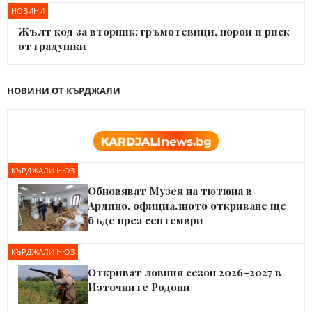
НОВИНИ
Жълт код за вторник: гръмотевици, порои и риск
от градушки
НОВИНИ ОТ КЪРДЖАЛИ
КЪРДЖАЛИ НЮЗ
Обновяват Музея на тютюна в
Ардино, официалното откриване ще
бъде през септември
КЪРДЖАЛИ НЮЗ
Откриват ловния сезон 2026–2027 в
Източните Родопи