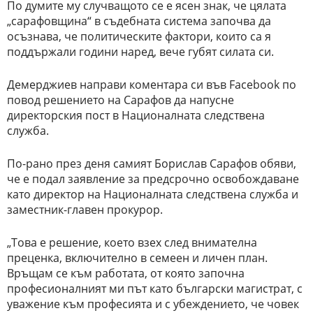
По думите му случващото се е ясен знак, че цялата
„сарафовщина“ в съдебната система започва да
осъзнава, че политическите фактори, които са я
поддържали години наред, вече губят силата си.
Демерджиев направи коментара си във Facebook по
повод решението на Сарафов да напусне
директорския пост в Националната следствена
служба.
По-рано през деня самият Борислав Сарафов обяви,
че е подал заявление за предсрочно освобождаване
като директор на Националната следствена служба и
заместник-главен прокурор.
„Това е решение, което взех след внимателна
преценка, включително в семеен и личен план.
Връщам се към работата, от която започна
професионалният ми път като български магистрат, с
уважение към професията и с убеждението, че човек