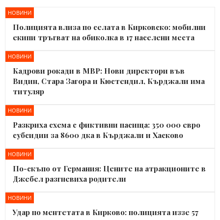
НОВИНИ
Полицията влиза по селата в Кирковско: мобилни
екипи тръгват на обиколка в 17 населени места
НОВИНИ
Кадрови рокади в МВР: Нови директори във
Видин, Стара Загора и Кюстендил, Кърджали има
титуляр
НОВИНИ
Разкриха схема с фиктивни пасища: 350 000 евро
субсидии за 8600 дка в Кърджали и Хасково
НОВИНИ
По-скъпо от Германия: Цените на атракционите в
Джебел разгневиха родители
НОВИНИ
Удар по ментетата в Кирково: полицията иззе 57