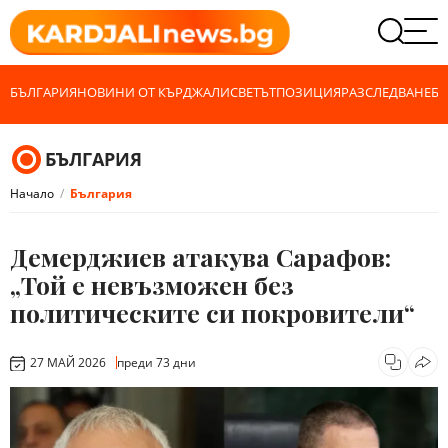
БЪЛГАРИЯ
НОВИНИ ОТ КЪРДЖАЛИ
СВЕТЪТ
ПОЗИЦИЯ
РАЗСЛЕДВАНЕ
БИ
БЪЛГАРИЯ
Начало
България
Демерджиев атакува Сарафов:
„Той е невъзможен без
политическите си покровители“
27 МАЙ 2026
преди 73 дни