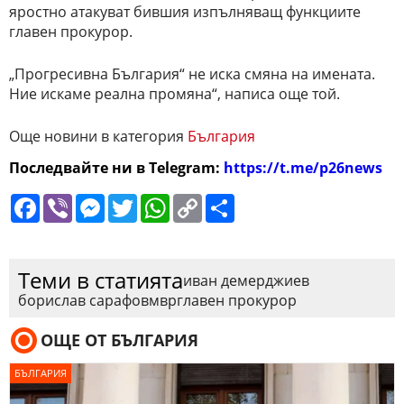
яростно атакуват бившия изпълняващ функциите
главен прокурор.
„Прогресивна България“ не иска смяна на имената.
Ние искаме реална промяна“, написа още той.
Още новини в категория
България
Последвайте ни в Telegram:
https://t.me/p26news
Facebook
Viber
Messenger
Twitter
WhatsApp
Copy
Сподели
Link
Теми в статията
иван демерджиев
борислав сарафов
мвр
главен прокурор
ОЩЕ ОТ БЪЛГАРИЯ
БЪЛГАРИЯ