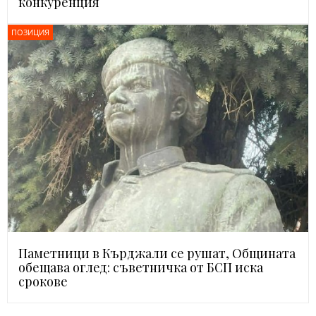
конкуренция
ПОЗИЦИЯ
Паметници в Кърджали се рушат, Общината
обещава оглед: съветничка от БСП иска
срокове