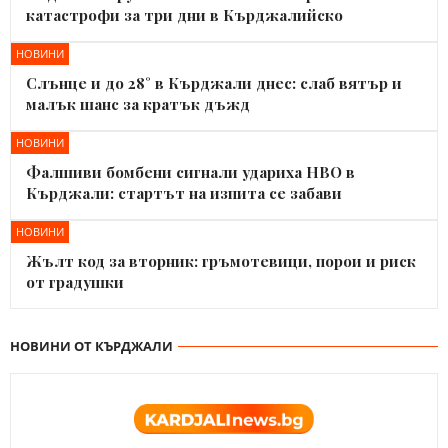
катастрофи за три дни в Кърджалийско
НОВИНИ
Слънце и до 28° в Кърджали днес: слаб вятър и
малък шанс за кратък дъжд
НОВИНИ
Фалшиви бомбени сигнали удариха НВО в
Кърджали: стартът на изпита се забави
НОВИНИ
Жълт код за вторник: гръмотевици, порои и риск
от градушки
НОВИНИ ОТ КЪРДЖАЛИ