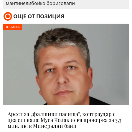
мантинели
бойко борисов
апи
ОЩЕ ОТ ПОЗИЦИЯ
ПОЗИЦИЯ
Арест за „фалшиви пасища“, контраудар с
два сигнала: Муса Чолак иска проверка за 3,3
млн. лв. в Минерални бани