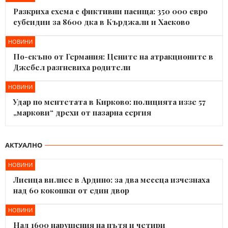
Разкриха схема с фиктивни пасища: 350 000 евро
субсидии за 8600 дка в Кърджали и Хасково
НОВИНИ
По-скъпо от Германия: Цените на атракционите в
Джебел разгневиха родители
НОВИНИ
Удар по ментетата в Кирково: полицията иззе 57
„маркови“ дрехи от пазарна сергия
АКТУАЛНО
НОВИНИ
Лисица вилнее в Ардино: за два месеца изчезнаха
над 60 кокошки от един двор
НОВИНИ
Над 1600 нарушения на пътя и четири