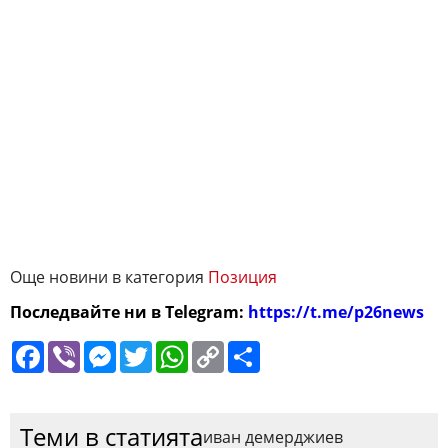
Още новини в категория
Позиция
Последвайте ни в Telegram:
https://t.me/p26news
Facebook
Viber
Messenger
Twitter
WhatsApp
Copy
Сподели
Link
Теми в статията
иван демерджиев