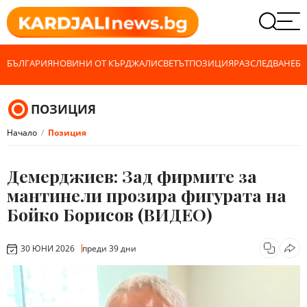
БЪЛГАРИЯ
НОВИНИ ОТ КЪРДЖАЛИ
СВЕТЪТ
ПОЗИЦИЯ
РАЗСЛЕДВАНЕ
БИ
ПОЗИЦИЯ
Начало
Позиция
Демерджиев: Зад фирмите за
мантинели прозира фигурата на
Бойко Борисов (ВИДЕО)
30 ЮНИ 2026
преди 39 дни