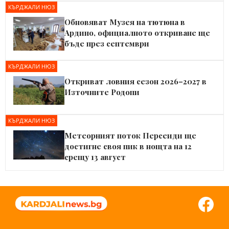
КЪРДЖАЛИ НЮЗ
Обновяват Музея на тютюна в
Ардино, официалното откриване ще
бъде през септември
КЪРДЖАЛИ НЮЗ
Откриват ловния сезон 2026–2027 в
Източните Родопи
КЪРДЖАЛИ НЮЗ
Метеорният поток Персеиди ще
достигне своя пик в нощта на 12
срещу 13 август