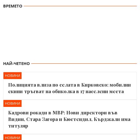
ВРЕМЕТО
НАЙ-ЧЕТЕНО
НОВИНИ
Полицията влиза по селата в Кирковско: мобилни
екипи тръгват на обиколка в 17 населени места
НОВИНИ
Кадрови рокади в МВР: Нови директори във
Видин, Стара Загора и Кюстендил, Кърджали има
титуляр
НОВИНИ