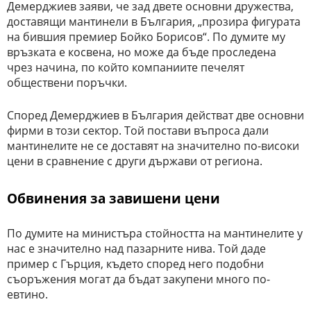
Демерджиев заяви, че зад двете основни дружества,
доставящи мантинели в България, „прозира фигурата
на бившия премиер Бойко Борисов“. По думите му
връзката е косвена, но може да бъде проследена
чрез начина, по който компаниите печелят
обществени поръчки.
Според Демерджиев в България действат две основни
фирми в този сектор. Той постави въпроса дали
мантинелите не се доставят на значително по-високи
цени в сравнение с други държави от региона.
Обвинения за завишени цени
По думите на министъра стойността на мантинелите у
нас е значително над пазарните нива. Той даде
пример с Гърция, където според него подобни
съоръжения могат да бъдат закупени много по-
евтино.