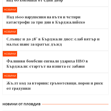
НОВИНИ
Над 1600 нарушения на пътя и четири
катастрофи за три дни в Кърджалийско
НОВИНИ
Слънце и до 28° в Кърджали днес: слаб вятър и
малък шанс за кратък дъжд
НОВИНИ
Фалшиви бомбени сигнали удариха НВО в
Кърджали: стартът на изпита се забави
НОВИНИ
Жълт код за вторник: гръмотевици, порои и риск
от градушки
НОВИНИ ОТ ПЛОВДИВ