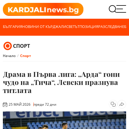
БЪЛГАРИЯ
НОВИНИ ОТ КЪРДЖАЛИ
СВЕТЪТ
ПОЗИЦИЯ
РАЗСЛЕДВАНЕ
БИ
СПОРТ
Начало
Спорт
Драма в Първа лига: „Арда“ гони
чудо на „Тича“, Левски празнува
титлата
25 МАЙ 2026
преди 72 дни