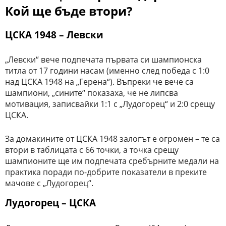
Кой ще бъде втори?
ЦСКА 1948 – Левски
„Левски“ вече подпечата първата си шампионска
титла от 17 години насам (именно след победа с 1:0
над ЦСКА 1948 на „Герена“). Въпреки че вече са
шампиони, „сините“ показаха, че не липсва
мотивация, записвайки 1:1 с „Лудогорец“ и 2:0 срещу
ЦСКА.
За домакините от ЦСКА 1948 залогът е огромен – те са
втори в таблицата с 66 точки, а точка срещу
шампионите ще им подпечата сребърните медали на
практика поради по-добрите показатели в преките
мачове с „Лудогорец“.
Лудогорец – ЦСКА