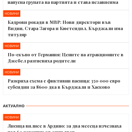
напусна групата на партията и става независима
НОВИНИ
Кадрови рокади в МВР: Нови директори във
Видин, Стара Загора и Кюстендил, Кърджали има
титуляр
НОВИНИ
По-скъпо от Германия: Цените на атракционите в
Джебел разгневиха родители
НОВИНИ
Разкриха схема с фиктивни пасища: 350 000 евро
субсидии за 8600 дка в Кърджали и Хасково
АКТУАЛНО
НОВИНИ
Лисица вилнее в Ардино: за два месеца изчезнаха
над 60 кокошки от един двор