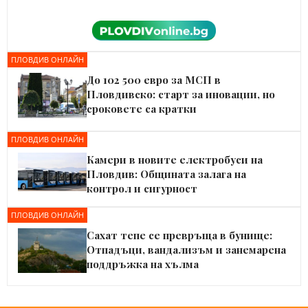
ПЛОВДИВ ОНЛАЙН
До 102 500 евро за МСП в
Пловдивско: старт за иновации, но
сроковете са кратки
ПЛОВДИВ ОНЛАЙН
Камери в новите електробуси на
Пловдив: Общината залага на
контрол и сигурност
ПЛОВДИВ ОНЛАЙН
Сахат тепе се превръща в бунище:
Отпадъци, вандализъм и занемарена
поддръжка на хълма