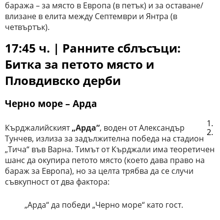
баража – за място в Европа (в петък) и за оставане/
влизане в елита между Септември и Янтра (в
четвъртък).
17:45 ч. | Ранните сблъсъци:
Битка за петото място и
Пловдивско дерби
Черно море – Арда
Кърджалийският
„Арда“
, воден от Александър
Тунчев, излиза за задължителна победа на стадион
„Тича“ във Варна. Тимът от Кърджали има теоретичен
шанс да окупира петото място (което дава право на
бараж за Европа), но за целта трябва да се случи
съвкупност от два фактора:
„Арда“ да победи „Черно море“ като гост.