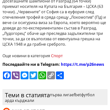
Досегашните шампиони от Разград (64 точки)
приемат носителя на Купата на България – ЦСКА (63
точки). „Червените“ от София са в еуфория след
спечеления трофей в сряда срещу „Локомотив“ (Пд) и
вече си осигуриха виза за Европа, което вероятно ще
доведе до по-експериментален състав в Разград.
„Лудогорец“ обаче ще преследва задължителни три
точки, за да се възползва от евентуална грешка на
ЦСКА 1948 и да грабне среброто.
Още новини в категория
Спорт
Последвайте ни в Telegram:
https://t.me/p26news
Facebook
Viber
Messenger
Twitter
WhatsApp
Copy
Сподели
Link
Теми в статията
първа лига
efbet
футбол
арда кърджали