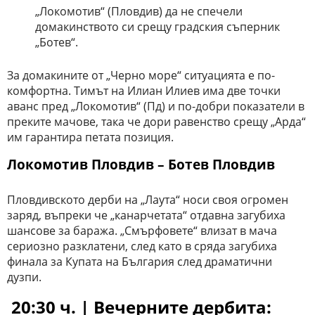
„Локомотив“ (Пловдив) да не спечели
домакинството си срещу градския съперник
„Ботев“.
За домакините от „Черно море“ ситуацията е по-
комфортна. Тимът на Илиан Илиев има две точки
аванс пред „Локомотив“ (Пд) и по-добри показатели в
преките мачове, така че дори равенство срещу „Арда“
им гарантира петата позиция.
Локомотив Пловдив – Ботев Пловдив
Пловдивското дерби на „Лаута“ носи своя огромен
заряд, въпреки че „канарчетата“ отдавна загубиха
шансове за баража. „Смърфовете“ влизат в мача
сериозно разклатени, след като в сряда загубиха
финала за Купата на България след драматични
дузпи.
20:30 ч. | Вечерните дербита: