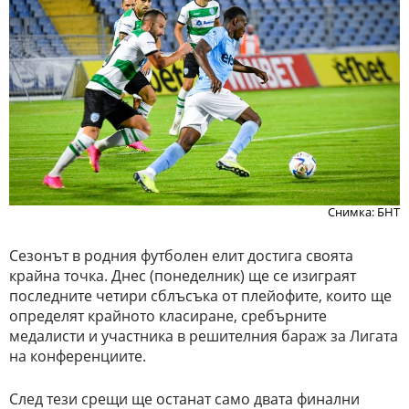
Снимка: БНТ
Сезонът в родния футболен елит достига своята
крайна точка. Днес (понеделник) ще се изиграят
последните четири сблъсъка от плейофите, които ще
определят крайното класиране, сребърните
медалисти и участника в решителния бараж за Лигата
на конференциите.
След тези срещи ще останат само двата финални