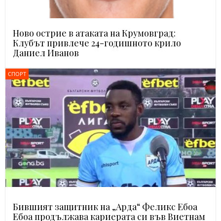
Ново острие в атаката на Крумовград:
Клубът привлече 24-годишното крило
Даниел Иванов
СПОРТ
Бившият защитник на „Арда“ Феликс Ебоа
Ебоа продължава кариерата си във Виетнам