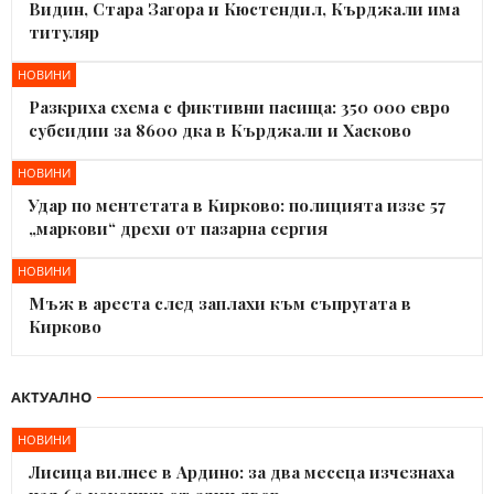
Видин, Стара Загора и Кюстендил, Кърджали има
титуляр
НОВИНИ
Разкриха схема с фиктивни пасища: 350 000 евро
субсидии за 8600 дка в Кърджали и Хасково
НОВИНИ
Удар по ментетата в Кирково: полицията иззе 57
„маркови“ дрехи от пазарна сергия
НОВИНИ
Мъж в ареста след заплахи към съпругата в
Кирково
АКТУАЛНО
НОВИНИ
Лисица вилнее в Ардино: за два месеца изчезнаха