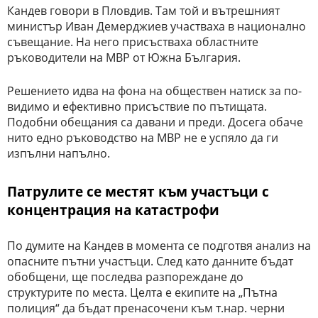
Кандев говори в Пловдив. Там той и вътрешният
министър Иван Демерджиев участваха в национално
съвещание. На него присъстваха областните
ръководители на МВР от Южна България.
Решението идва на фона на обществен натиск за по-
видимо и ефективно присъствие по пътищата.
Подобни обещания са давани и преди. Досега обаче
нито едно ръководство на МВР не е успяло да ги
изпълни напълно.
Патрулите се местят към участъци с
концентрация на катастрофи
По думите на Кандев в момента се подготвя анализ на
опасните пътни участъци. След като данните бъдат
обобщени, ще последва разпореждане до
структурите по места. Целта е екипите на „Пътна
полиция“ да бъдат пренасочени към т.нар. черни