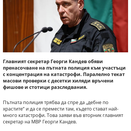
Главният секретар Георги Кандев обяви
пренасочване на пътната полиция към участъци
с концентрация на катастрофи. Паралелно текат
масови проверки с десетки хиляди връчени
фишове и стотици разследвания.
Пътната полиция трябва да спре да „дебне по
храстите“ и да се премести там, където стават най-
много катастрофи. Това заяви във вторник главният
секретар на МВР Георги Кандев.