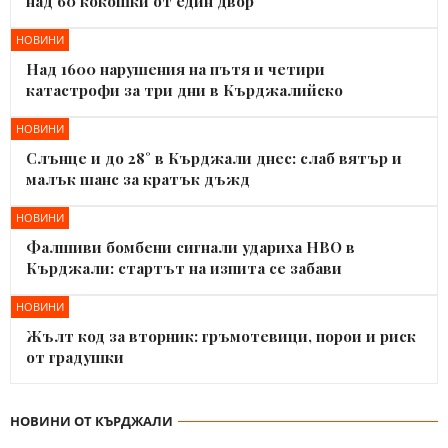
над 60 кокошки от един двор
НОВИНИ
Над 1600 нарушения на пътя и четири
катастрофи за три дни в Кърджалийско
НОВИНИ
Слънце и до 28° в Кърджали днес: слаб вятър и
малък шанс за кратък дъжд
НОВИНИ
Фалшиви бомбени сигнали удариха НВО в
Кърджали: стартът на изпита се забави
НОВИНИ
Жълт код за вторник: гръмотевици, порои и риск
от градушки
НОВИНИ ОТ КЪРДЖАЛИ