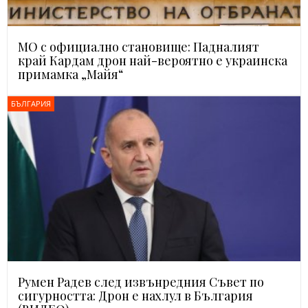
МО с официално становище: Падналият
край Кардам дрон най-вероятно е украинска
примамка „Майя“
БЪЛГАРИЯ
Румен Радев след извънредния Съвет по
сигурността: Дрон е нахлул в България