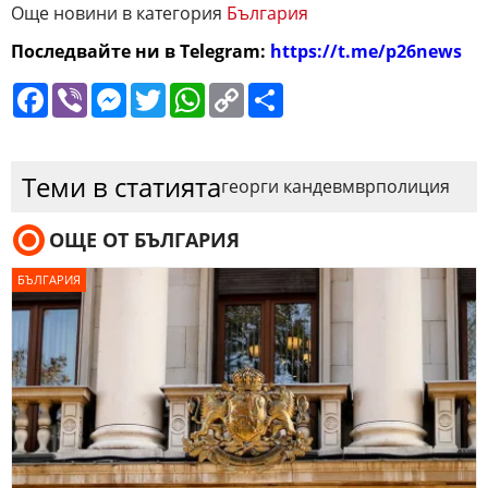
Още новини в категория
България
Последвайте ни в Telegram:
https://t.me/p26news
Facebook
Viber
Messenger
Twitter
WhatsApp
Copy
Сподели
Link
Теми в статията
георги кандев
мвр
полиция
ОЩЕ ОТ БЪЛГАРИЯ
БЪЛГАРИЯ