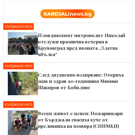
КЪРДЖАЛИ НЮЗ
Пловдивският митрополит Николай
отслужи празнична вечерня в
Крумовград пред иконата „Златна
ябълка“
КЪРДЖАЛИ НЮЗ
След двудневно издирване: Откриха
жив и здрав 90-годишния Мюмюн
Шакиров от Кобиляне
КЪРДЖАЛИ НЮЗ
Всеки живот е ценен: Пожарникари
от Кърджали спасиха куче от
преливника на язовира (СНИМКИ)