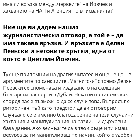
има ли връзка между „червеите“ на Йовчев и
хакването на НАП и Агенция по вписванията?
Ние ще ви дадем нашия
журналистически отговор, а той е – да,
има такава връзка. И връзката е Делян
Пеевски и неговите хрътки, една от
която е Цветлин Йовчев.
Тук ще припомним на драгия читател и още нещо – в
аргументите по санкциите „Магнитски” спрямо Делян
Пеевски се споменава и издаването на фалшиви
български паспорти в Дубай. Нека ви попитаме: как
според вас е възможно да се случи това. Въпросът е
риторичен, тъй като предстои да ви отговорим.
Случвало се е именно благодарение на тези случайни
хаквания и манипулирания на различни държавни
база данни. Ако веднъж те са в твои ръце и ти имаш
ресурса да ги манипулираш по начин, който е удобен