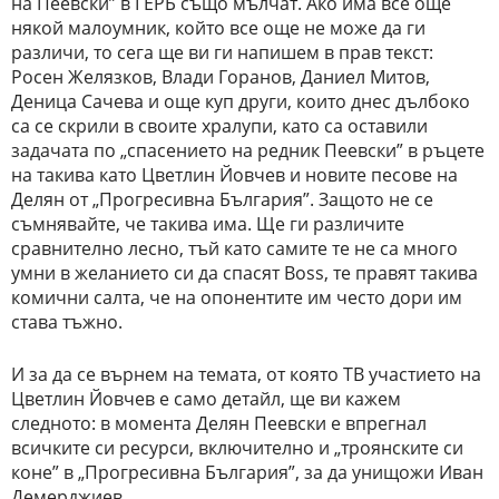
на Пеевски” в ГЕРБ също мълчат. Ако има все още
някой малоумник, който все още не може да ги
различи, то сега ще ви ги напишем в прав текст:
Росен Желязков, Влади Горанов, Даниел Митов,
Деница Сачева и още куп други, които днес дълбоко
са се скрили в своите хралупи, като са оставили
задачата по „спасението на редник Пеевски” в ръцете
на такива като Цветлин Йовчев и новите песове на
Делян от „Прогресивна България”. Защото не се
съмнявайте, че такива има. Ще ги различите
сравнително лесно, тъй като самите те не са много
умни в желанието си да спасят Boss, те правят такива
комични салта, че на опонентите им често дори им
става тъжно.
И за да се върнем на темата, от която ТВ участието на
Цветлин Йовчев е само детайл, ще ви кажем
следното: в момента Делян Пеевски е впрегнал
всичките си ресурси, включително и „троянските си
коне” в „Прогресивна България”, за да унищожи Иван
Демерджиев.