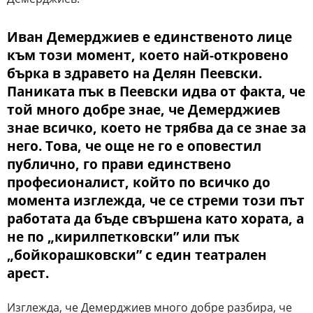
Иван Демерджиев е единственото лице
към този момент, което най-откровено
бърка в здравето на Делян Пеевски.
Паниката пък в Пеевски идва от факта, че
той много добре знае, че Демерджиев
знае всичко, което не трябва да се знае за
него. Това, че още не го е оповестил
публично, го прави единствено
професионалист, който по всичко до
момента изглежда, че се стреми този път
работата да бъде свършена като хората, а
не по „кирилпетковски” или пък
„бойкорашковски” с един театрален
арест.
Изглежда, че Демерджиев много добре разбира, че