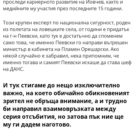
проследи кариерното развитие на Йовчев, както и
медийните му участия през последните 15 години.
Този крупен експерт по национална сигурност, роден
из полетата на ловешките села, от години е придатък
на г-н Пеевски, като тук е достатъчно да споменем
само това, че именно Пеевски го направи вътрешен
министър в кабинета на Пламен Орешарски. Ако
някой случайно е забравил, нека припомним, че
именно тогава и самият Пеевски искаше да става шеф
на ДАНС.
И тук стигаме до нещо изключително
важно, на което обичайно обикновеният
зрител не обръща внимание, а и трудно
би направил взаимовръзката между
серия отсъбития, но затова пък ние ще
му ги дадем наготово.