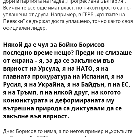
дори в партията на Радев „Прогресивна България”.
Всички те все още имат власт, но някои просто са по-
уплашени от други. Например, в ГЕРБ „хрътките на
Пеевски” се държат доста уплашено, точно както своя
официален лидер.
Някой да е чул за Бойко Борисов
последно време нещо? Преди не слизаше
от екрана – я, за да се закълнем във
вярност на Урсула, я на НАТО, я на
главната прокуратура на Испания, я на
Русия, я на Украйна, я на Байдън, я на ЕС,
я на Тръмп, я на някой друг, на когото
конюнктурата и деформираната му
вътрешна природа са диктували да се
закълне във вярност.
Днес Борисов го няма, а по негов пример и „хрътките