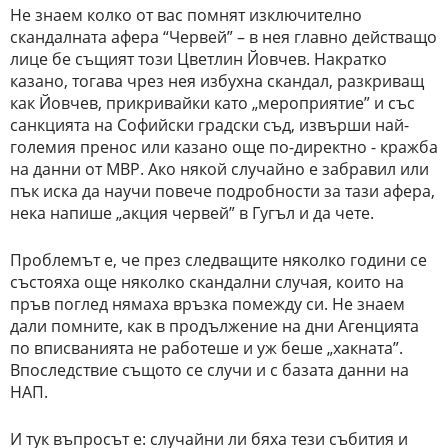
Не знаем колко от вас помнят изключително
скандалната афера “Червей” – в нея главно действащо
лице бе същият този Цветлин Йовчев. Накратко
казано, тогава чрез нея избухна скандал, разкриващ
как Йовчев, прикривайки като „мероприятие” и със
санкцията на Софийски градски съд, извърши най-
големия пренос или казано още по-директно - кражба
на данни от МВР. Ако някой случайно е забравил или
пък иска да научи повече подробности за тази афера,
нека напише „акция червей” в Гугъл и да чете.
Проблемът е, че през следващите няколко години се
състояха още няколко скандални случая, които на
пръв поглед нямаха връзка помежду си. Не знаем
дали помните, как в продължение на дни Агенцията
по вписванията не работеше и уж беше „хакната”.
Впоследствие същото се случи и с базата данни на
НАП.
И тук въпросът е: случайни ли бяха тези събития и