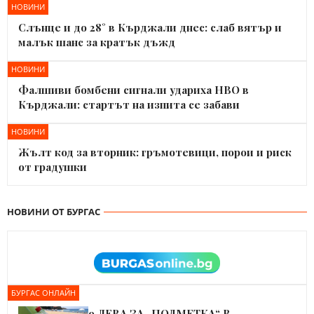
НОВИНИ
Слънце и до 28° в Кърджали днес: слаб вятър и
малък шанс за кратък дъжд
НОВИНИ
Фалшиви бомбени сигнали удариха НВО в
Кърджали: стартът на изпита се забави
НОВИНИ
Жълт код за вторник: гръмотевици, порои и риск
от градушки
НОВИНИ ОТ БУРГАС
БУРГАС ОНЛАЙН
9 ЛЕВА ЗА „ПОДМЕТКА“ В