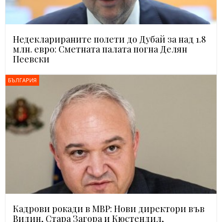
Недекларираните полети до Дубай за над 1.8
млн. евро: Сметната палата погна Делян
Пеевски
БЪЛГАРИЯ
Кадрови рокади в МВР: Нови директори във
Видин, Стара Загора и Кюстендил,