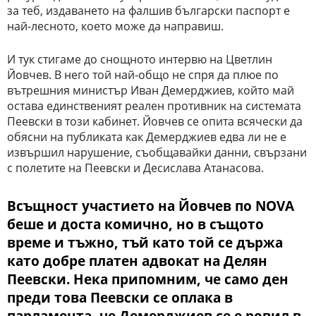
за теб, издаването на фалшив български паспорт е
най-лесното, което може да направиш.
И тук стигаме до снощното интервю на Цветлин
Йовчев. В него той най-общо не спря да плюе по
вътрешния министър Иван Демерджиев, който май
остава единственият реален противник на системата
Пеевски в този кабинет. Йовчев се опита всячески да
обясни на публиката как Демерджиев едва ли не е
извършил нарушение, съобщавайки данни, свързани
с полетите на Пеевски и Десислава Атанасова.
Всъщност участието на Йовчев по NOVA
беше и доста комично, но в същото
време и тъжно, тъй като той се държа
като добре платен адвокат на Делян
Пеевски. Нека припомним, че само ден
преди това Пеевски се оплака в
парламента, че Демерджиев се е ровил в