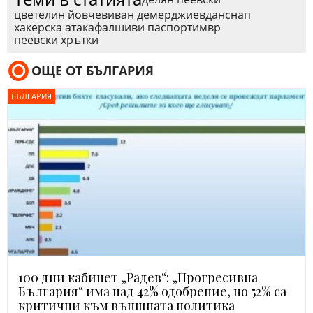
цветелин йовчев
иван демерджиев
данс
нап
хакерска атака
фалшиви паспорти
мвр
пеевски хрътки
ОЩЕ ОТ БЪЛГАРИЯ
БЪЛГАРИЯ
100 дни кабинет „Радев“: „Прогресивна
България“ има над 42% одобрение, но 52% са
критични към външната политика