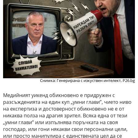
Снимка: Генерирана с изкуствен интелект, P26.bg
Медийният уикенд обикновено е придружен с
разсъжденията на един куп „умни глави”, чието ниво
на експертиза и достоверност обикновено не е от
никаква полза на драгия зрител. Всяка една от тези
„умни глави” или изпълнява поръчката на своя
господар, или гони някакви свои персонални цели,
или просто манипулира с единствената цел да се