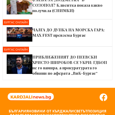
СОЗОПОЛ? Клиентка показа какво
получила (СНИМКИ)
БУРГАС ОНЛАЙН
ЧАЛГА ДО ДУПКА НА МОРСКА ГАРА:
MAX FEST превзема Бургас
БУРГАС ОНЛАЙН
ПРИБЛИЖЕНИЯТ ДО ПЕЕВСКИ
ХРИСТО ШИРОКОВ СЕ УКРИ: ГДБОП
не го намира, а прокуратурата го
обвини по аферата „ВиК-Бургас“
БЪЛГАРИЯ
НОВИНИ ОТ КЪРДЖАЛИ
СВЕТЪТ
ПОЗИЦИЯ