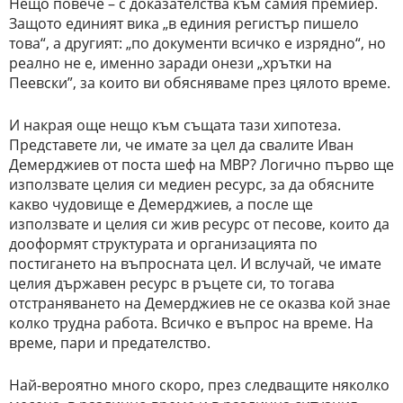
Нещо повече – с доказателства към самия премиер.
Защото единият вика „в единия регистър пишело
това“, а другият: „по документи всичко е изрядно“, но
реално не е, именно заради онези „хрътки на
Пеевски”, за които ви обясняваме през цялото време.
И накрая още нещо към същата тази хипотеза.
Представете ли, че имате за цел да свалите Иван
Демерджиев от поста шеф на МВР? Логично първо ще
използвате целия си медиен ресурс, за да обясните
какво чудовище е Демерджиев, а после ще
използвате и целия си жив ресурс от песове, които да
дооформят структурата и организацията по
постигането на въпросната цел. И вслучай, че имате
целия държавен ресурс в ръцете си, то тогава
отстраняването на Демерджиев не се оказва кой знае
колко трудна работа. Всичко е въпрос на време. На
време, пари и предателство.
Най-вероятно много скоро, през следващите няколко