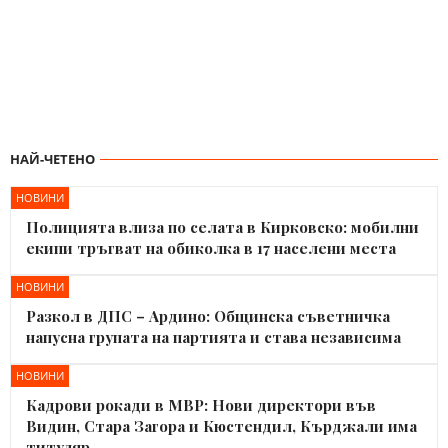
НАЙ-ЧЕТЕНО
НОВИНИ
Полицията влиза по селата в Кирковско: мобилни
екипи тръгват на обиколка в 17 населени места
НОВИНИ
Разкол в ДПС – Ардино: Общинска съветничка
напусна групата на партията и става независима
НОВИНИ
Кадрови рокади в МВР: Нови директори във
Видин, Стара Загора и Кюстендил, Кърджали има
титуляр