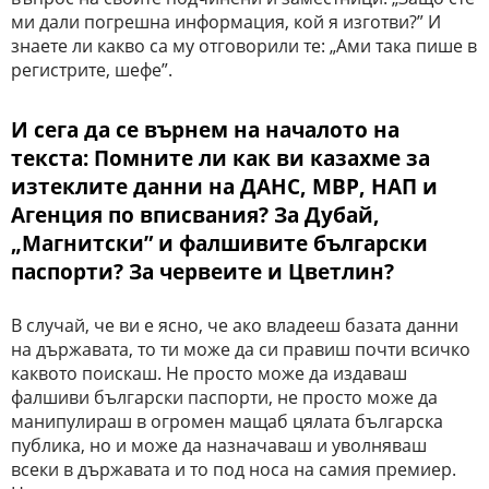
ми дали погрешна информация, кой я изготви?” И
знаете ли какво са му отговорили те: „Ами така пише в
регистрите, шефе”.
И сега да се върнем на началото на
текста: Помните ли как ви казахме за
изтеклите данни на ДАНС, МВР, НАП и
Агенция по вписвания? За Дубай,
„Магнитски” и фалшивите български
паспорти? За червеите и Цветлин?
В случай, че ви е ясно, че ако владееш базата данни
на държавата, то ти може да си правиш почти всичко
каквото поискаш. Не просто може да издаваш
фалшиви български паспорти, не просто може да
манипулираш в огромен мащаб цялата българска
публика, но и може да назначаваш и уволняваш
всеки в държавата и то под носа на самия премиер.