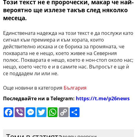
Този текст не е пророчески, макар че най-
вероятно ще излезе такъв след няколко
месеца.
Единствената надежда на този текст е да послужи като
сигнал към премиера и към хората, които
действително искаха и се бориха за промяната, че
покварата не е нещо, което живее на Северния
полюс. Покварата е нещо, което е нон-стоп около нас;
нещо, което често е и в самите нас. Въпросът е ще ѝ
се поддадем ли или не.
Още новини в категория
България
Последвайте ни в Telegram:
https://t.me/p26news
Facebook
Viber
Messenger
Twitter
WhatsApp
Copy
Сподели
Link
Теми в статията
делян пеевски