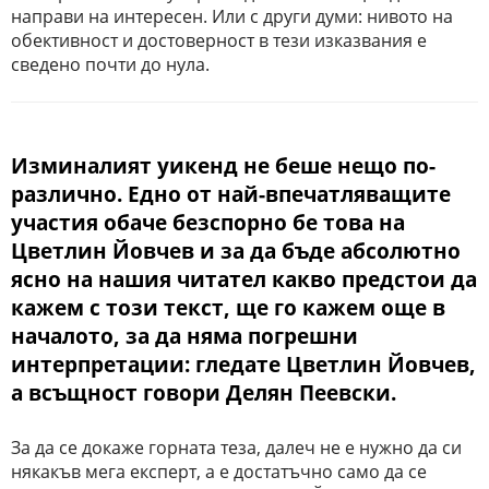
направи на интересен. Или с други думи: нивото на
обективност и достоверност в тези изказвания е
сведено почти до нула.
Изминалият уикенд не беше нещо по-
различно. Едно от най-впечатляващите
участия обаче безспорно бе това на
Цветлин Йовчев и за да бъде абсолютно
ясно на нашия читател какво предстои да
кажем с този текст, ще го кажем още в
началото, за да няма погрешни
интерпретации: гледате Цветлин Йовчев,
а всъщност говори Делян Пеевски.
За да се докаже горната теза, далеч не е нужно да си
някакъв мега експерт, а е достатъчно само да се