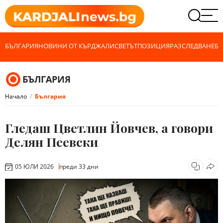
БЪЛГАРИЯ
НОВИНИ ОТ КЪРДЖАЛИ
СВЕТЪТ
ПОЗИЦИЯ
РАЗСЛЕДВАНЕ
БИ
БЪЛГАРИЯ
Начало
България
Гледаш Цветлин Йовчев, а говори
Делян Пеевски
05 ЮЛИ 2026
преди 33 дни