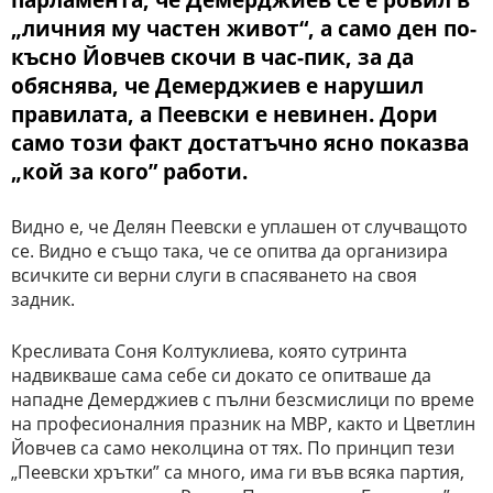
„личния му частен живот“, а само ден по-
късно Йовчев скочи в час-пик, за да
обяснява, че Демерджиев е нарушил
правилата, а Пеевски е невинен. Дори
само този факт достатъчно ясно показва
„кой за кого” работи.
Видно е, че Делян Пеевски е уплашен от случващото
се. Видно е също така, че се опитва да организира
всичките си верни слуги в спасяването на своя
задник.
Кресливата Соня Колтуклиева, която сутринта
надвикваше сама себе си докато се опитваше да
нападне Демерджиев с пълни безсмислици по време
на професионалния празник на МВР, както и Цветлин
Йовчев са само неколцина от тях. По принцип тези
„Пеевски хрътки” са много, има ги във всяка партия,