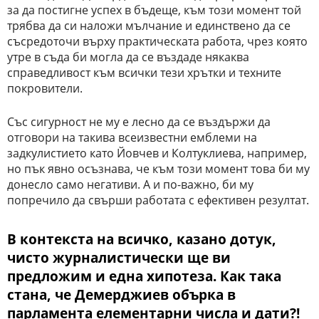
за да постигне успех в бъдеще, към този момент той
трябва да си наложи мълчание и единствено да се
съсредоточи върху практическата работа, чрез която
утре в съда би могла да се въздаде някаква
справедливост към всички тези хрътки и техните
покровители.
Със сигурност не му е лесно да се въздържи да
отговори на такива всеизвестни емблеми на
задкулистието като Йовчев и Колтуклиева, например,
но пък явно осъзнава, че към този момент това би му
донесло само негативи. А и по-важно, би му
попречило да свърши работата с ефективен резултат.
В контекста на всичко, казано дотук,
чисто журналистически ще ви
предложим и една хипотеза. Как така
стана, че Демерджиев обърка в
парламента елементарни числа и дати?!