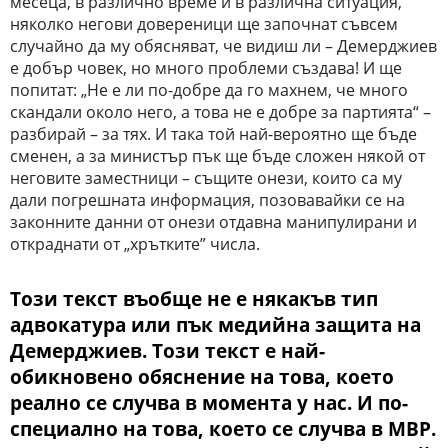
месеца, в различно време и в различна ситуация,
няколко негови довереници ще започнат съвсем
случайно да му обясняват, че видиш ли – Демерджиев
е добър човек, но много проблеми създава! И ще
попитат: „Не е ли по-добре да го махнем, че много
скандали около него, а това не е добре за партията“ –
разбирай – за тях. И така той най-вероятно ще бъде
сменен, а за министър пък ще бъде сложен някой от
неговите заместници – същите онези, които са му
дали погрешната информация, позовавайки се на
законните данни от онези отдавна манипулирани и
откраднати от „хрътките” числа.
Този текст въобще не е някакъв тип
адвокатура или пък медийна защита на
Демерджиев. Този текст е най-
обикновено обяснение на това, което
реално се случва в момента у нас. И по-
специално на това, което се случва в МВР.