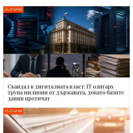
БЪЛГАРИЯ
Скандал в дигиталната власт: IT олигарх
трупа милиони от държавата, докато базите
данни протичат
БЪЛГАРИЯ