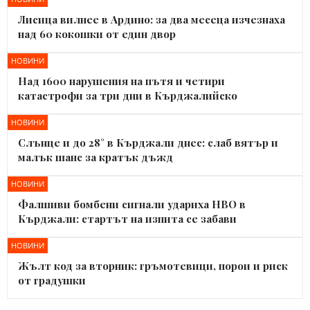
Лисица вилнее в Ардино: за два месеца изчезнаха
над 60 кокошки от един двор
НОВИНИ
Над 1600 нарушения на пътя и четири
катастрофи за три дни в Кърджалийско
НОВИНИ
Слънце и до 28° в Кърджали днес: слаб вятър и
малък шанс за кратък дъжд
НОВИНИ
Фалшиви бомбени сигнали удариха НВО в
Кърджали: стартът на изпита се забави
НОВИНИ
Жълт код за вторник: гръмотевици, порои и риск
от градушки