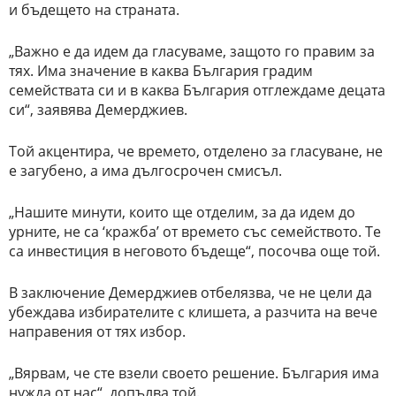
и бъдещето на страната.
„Важно е да идем да гласуваме, защото го правим за
тях. Има значение в каква България градим
семействата си и в каква България отглеждаме децата
си“, заявява Демерджиев.
Той акцентира, че времето, отделено за гласуване, не
е загубено, а има дългосрочен смисъл.
„Нашите минути, които ще отделим, за да идем до
урните, не са ‘кражба’ от времето със семейството. Те
са инвестиция в неговото бъдеще“, посочва още той.
В заключение Демерджиев отбелязва, че не цели да
убеждава избирателите с клишета, а разчита на вече
направения от тях избор.
„Вярвам, че сте взели своето решение. България има
нужда от нас“, допълва той.