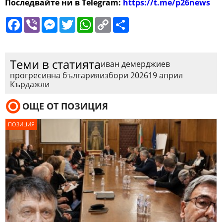
Последвайте ни в Telegram:
https://t.me/p26news
Facebook
Viber
Messenger
Twitter
WhatsApp
Copy
Сподели
Link
Теми в статията
иван демерджиев
прогресивна българия
избори 2026
19 април
Кърдажли
ОЩЕ ОТ ПОЗИЦИЯ
ПОЗИЦИЯ