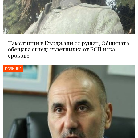
Паметници в Кърджали се рушат, Общината
обещава оглед: съветничка от БСП иска
срокове
ПОЗИЦИЯ