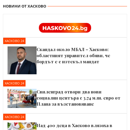
НОВИНИ ОТ ХАСКОВО
ХАСКОВО 24
Скандал около МБАЛ – Хасково:
областният управител обяви, че
бордът е с изтекъл мандат
ХАСКОВО 24
Свиленград отвори два нови
социални центъра с 3,74 млн. евро от
Плана за възстановяване
ХАСКОВО 24
Над 400 деца в Хасково влязоха в