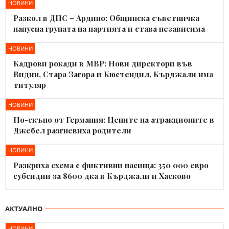
НОВИНИ
Разкол в ДПС – Ардино: Общинска съветничка
напусна групата на партията и става независима
НОВИНИ
Кадрови рокади в МВР: Нови директори във
Видин, Стара Загора и Кюстендил, Кърджали има
титуляр
НОВИНИ
По-скъпо от Германия: Цените на атракционите в
Джебел разгневиха родители
НОВИНИ
Разкриха схема с фиктивни пасища: 350 000 евро
субсидии за 8600 дка в Кърджали и Хасково
АКТУАЛНО
НОВИНИ