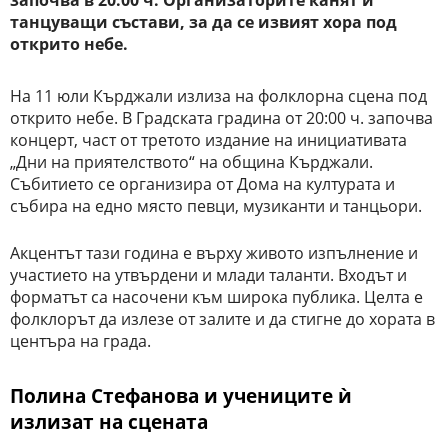
започва в 20:00 ч. Организаторите канят и
танцуващи състави, за да се извият хора под
открито небе.
На 11 юли Кърджали излиза на фолклорна сцена под
открито небе. В Градската градина от 20:00 ч. започва
концерт, част от третото издание на инициативата
„Дни на приятелството“ на община Кърджали.
Събитието се организира от Дома на културата и
събира на едно място певци, музиканти и танцьори.
Акцентът тази година е върху живото изпълнение и
участието на утвърдени и млади таланти. Входът и
форматът са насочени към широка публика. Целта е
фолклорът да излезе от залите и да стигне до хората в
центъра на града.
Полина Стефанова и учениците ѝ
излизат на сцената