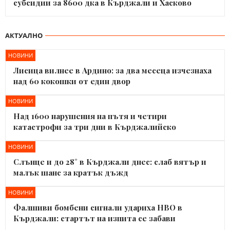
субсидии за 8600 дка в Кърджали и Хасково
АКТУАЛНО
НОВИНИ
Лисица вилнее в Ардино: за два месеца изчезнаха
над 60 кокошки от един двор
НОВИНИ
Над 1600 нарушения на пътя и четири
катастрофи за три дни в Кърджалийско
НОВИНИ
Слънце и до 28° в Кърджали днес: слаб вятър и
малък шанс за кратък дъжд
НОВИНИ
Фалшиви бомбени сигнали удариха НВО в
Кърджали: стартът на изпита се забави