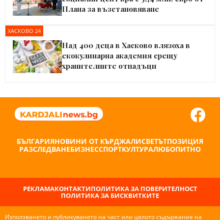
Плана за възстановяване
ХАСКОВО 24
Над 400 деца в Хасково влязоха в
екокулинарна академия срещу
хранителните отпадъци
БЪЛГАРИЯ
НОВИНИ ОТ КЪРДЖАЛИ
СВЕТЪТ
ПОЗИЦИЯ
РАЗСЛЕДВАНЕ
БИЗНЕС
СПОРТ
КУЛТУРА
ЛЮБОПИТНО
РЕКЛАМА
КОНТАКТИ
ПОЛИТИКА ЗА ПОВЕРИТЕЛНОСТ
ПОЛИТИКА ЗА БИСКВИТКИТЕ
Използването и публикуването на част или цялото съдържание на