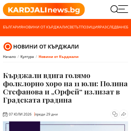
БЪЛГАРИЯ
НОВИНИ ОТ КЪРДЖАЛИ
СВЕТЪТ
ПОЗИЦИЯ
РАЗСЛЕДВАНЕ
БИ
НОВИНИ ОТ КЪРДЖАЛИ
Начало
Култура
Новини от Кърджали
Кърджали вдига голямо
фолклорно хоро на 11 юли: Полина
Стефанова и „Орфей“ излизат в
Градската градина
07 ЮЛИ 2026
преди 29 дни