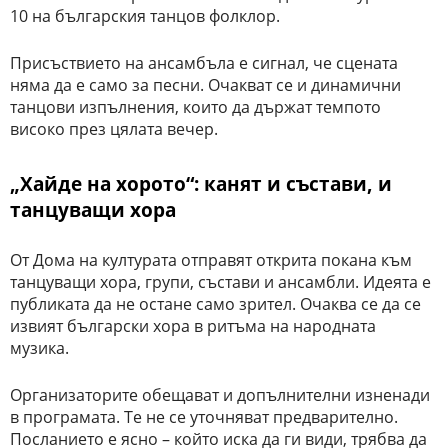
10 на българския танцов фолклор.
Присъствието на ансамбъла е сигнал, че сцената
няма да е само за песни. Очакват се и динамични
танцови изпълнения, които да държат темпото
високо през цялата вечер.
„Хайде на хорото“: канят и състави, и
танцуващи хора
От Дома на културата отправят открита покана към
танцуващи хора, групи, състави и ансамбли. Идеята е
публиката да не остане само зрител. Очаква се да се
извият български хора в ритъма на народната
музика.
Организаторите обещават и допълнителни изненади
в програмата. Те не се уточняват предварително.
Посланието е ясно – който иска да ги види, трябва да