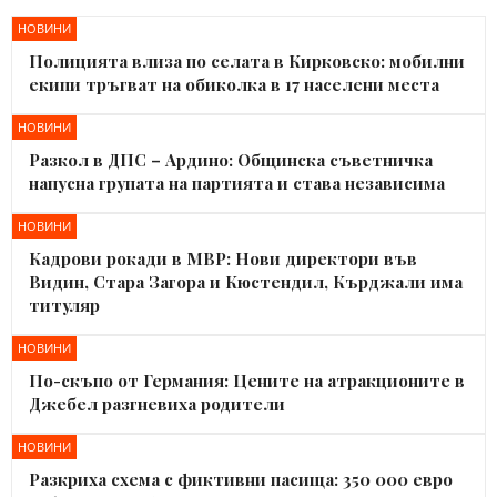
НОВИНИ
Полицията влиза по селата в Кирковско: мобилни
екипи тръгват на обиколка в 17 населени места
НОВИНИ
Разкол в ДПС – Ардино: Общинска съветничка
напусна групата на партията и става независима
НОВИНИ
Кадрови рокади в МВР: Нови директори във
Видин, Стара Загора и Кюстендил, Кърджали има
титуляр
НОВИНИ
По-скъпо от Германия: Цените на атракционите в
Джебел разгневиха родители
НОВИНИ
Разкриха схема с фиктивни пасища: 350 000 евро