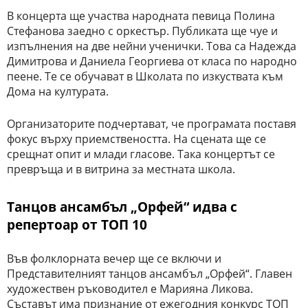
В концерта ще участва народната певица Полина
Стефанова заедно с оркестър. Публиката ще чуе и
изпълнения на две нейни ученички. Това са Надежда
Димитрова и Даниела Георгиева от класа по народно
пеене. Те се обучават в Школата по изкуствата към
Дома на културата.
Организаторите подчертават, че програмата поставя
фокус върху приемствеността. На сцената ще се
срещнат опит и млади гласове. Така концертът се
превръща и в витрина за местната школа.
Танцов ансамбъл „Орфей“ идва с
репертоар от ТОП 10
Във фолклорната вечер ще се включи и
Представителният танцов ансамбъл „Орфей“. Главен
художествен ръководител е Марияна Ликова.
Съставът има признание от ежегодния конкурс ТОП