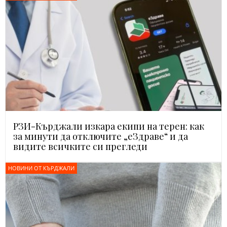
РЗИ-Кърджали изкара екипи на терен: как
за минути да отключите „еЗдраве“ и да
видите всичките си прегледи
НОВИНИ ОТ КЪРДЖАЛИ