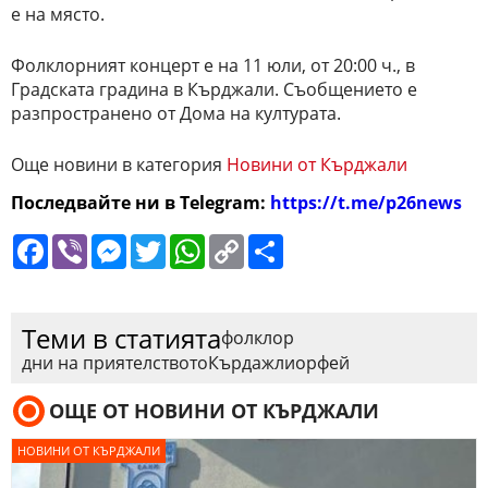
е на място.
Фолклорният концерт е на 11 юли, от 20:00 ч., в
Градската градина в Кърджали. Съобщението е
разпространено от Дома на културата.
Още новини в категория
Новини от Кърджали
Последвайте ни в Telegram:
https://t.me/p26news
Facebook
Viber
Messenger
Twitter
WhatsApp
Copy
Сподели
Link
Теми в статията
фолклор
дни на приятелството
Кърдажли
орфей
ОЩЕ ОТ НОВИНИ ОТ КЪРДЖАЛИ
НОВИНИ ОТ КЪРДЖАЛИ