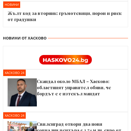
НОВИНИ
Жълт код за вторник: гръмотевици, порои и риск
от градушки
НОВИНИ ОТ ХАСКОВО
ХАСКОВО 24
Скандал около МБАЛ – Хасково:
областният управител обяви, че
бордът е с изтекъл мандат
ХАСКОВО 24
Свиленград отвори два нови
социални центъра с 3,74 млн. евро от