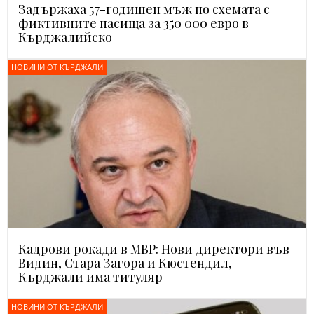
Задържаха 57-годишен мъж по схемата с
фиктивните пасища за 350 000 евро в
Кърджалийско
НОВИНИ ОТ КЪРДЖАЛИ
Кадрови рокади в МВР: Нови директори във
Видин, Стара Загора и Кюстендил,
Кърджали има титуляр
НОВИНИ ОТ КЪРДЖАЛИ