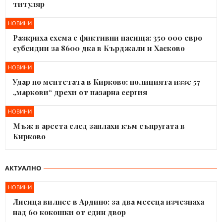
титуляр
НОВИНИ
Разкриха схема с фиктивни пасища: 350 000 евро
субсидии за 8600 дка в Кърджали и Хасково
НОВИНИ
Удар по ментетата в Кирково: полицията иззе 57
„маркови“ дрехи от пазарна сергия
НОВИНИ
Мъж в ареста след заплахи към съпругата в
Кирково
АКТУАЛНО
НОВИНИ
Лисица вилнее в Ардино: за два месеца изчезнаха
над 60 кокошки от един двор