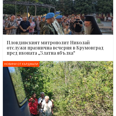
Пловдивският митрополит Николай
отслужи празнична вечерня в Крумовград
пред иконата „Златна ябълка“
НОВИНИ ОТ КЪРДЖАЛИ