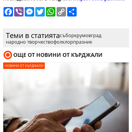
Facebook
Viber
Messenger
Twitter
WhatsApp
Copy
Сподели
Link
Теми в статията
събор
крумовград
народно творчество
фолклор
празник
ОЩЕ ОТ НОВИНИ ОТ КЪРДЖАЛИ
НОВИНИ ОТ КЪРДЖАЛИ