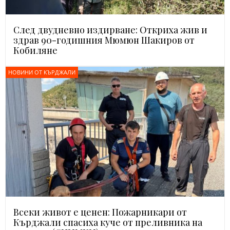
След двудневно издирване: Откриха жив и
здрав 90-годишния Мюмюн Шакиров от
Кобиляне
НОВИНИ ОТ КЪРДЖАЛИ
Всеки живот е ценен: Пожарникари от
Кърджали спасиха куче от преливника на