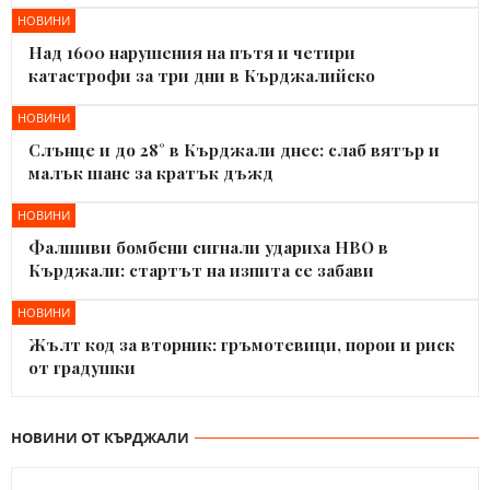
НОВИНИ
Над 1600 нарушения на пътя и четири
катастрофи за три дни в Кърджалийско
НОВИНИ
Слънце и до 28° в Кърджали днес: слаб вятър и
малък шанс за кратък дъжд
НОВИНИ
Фалшиви бомбени сигнали удариха НВО в
Кърджали: стартът на изпита се забави
НОВИНИ
Жълт код за вторник: гръмотевици, порои и риск
от градушки
НОВИНИ ОТ КЪРДЖАЛИ