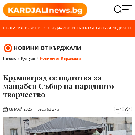
БЪЛГАРИЯ
НОВИНИ ОТ КЪРДЖАЛИ
СВЕТЪТ
ПОЗИЦИЯ
РАЗСЛЕДВАНЕ
БИ
НОВИНИ ОТ КЪРДЖАЛИ
Начало
Култура
Новини от Кърджали
Крумовград се подготвя за
мащабен Събор на народното
творчество
08 МАЙ 2026
преди 93 дни