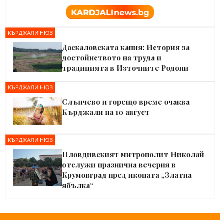
КЪРДЖАЛИ НЮЗ
Даскаловската капия: История за
достойнството на труда и
традицията в Източните Родопи
КЪРДЖАЛИ НЮЗ
Слънчево и горещо време очаква
Кърджали на 10 август
КЪРДЖАЛИ НЮЗ
Пловдивският митрополит Николай
отслужи празнична вечерня в
Крумовград пред иконата „Златна
ябълка“