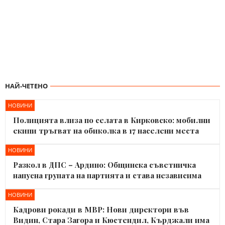
НАЙ-ЧЕТЕНО
НОВИНИ
Полицията влиза по селата в Кирковско: мобилни
екипи тръгват на обиколка в 17 населени места
НОВИНИ
Разкол в ДПС – Ардино: Общинска съветничка
напусна групата на партията и става независима
НОВИНИ
Кадрови рокади в МВР: Нови директори във
Видин, Стара Загора и Кюстендил, Кърджали има