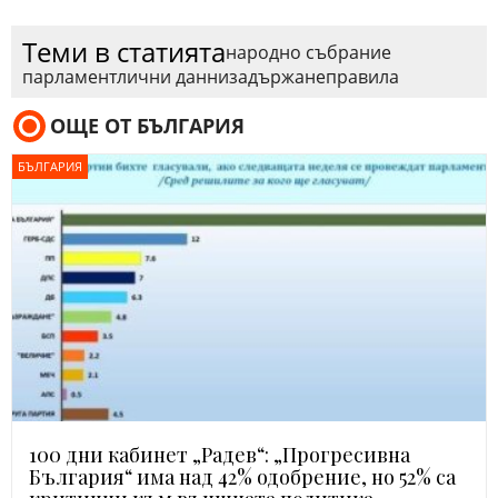
Теми в статията
народно събрание
парламент
лични данни
задържане
правила
ОЩЕ ОТ БЪЛГАРИЯ
БЪЛГАРИЯ
100 дни кабинет „Радев“: „Прогресивна
България“ има над 42% одобрение, но 52% са