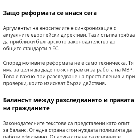
Защо реформата се внася сега
Аргументът на вносителите е синхронизация с
актуалните европейски директиви. Тази стъпка трябва
да приближи българското законодателство до
общите стандарти в ЕС.
Според мотивите реформата не е само техническа. Тя
има за цел и да даде по-ясни рамки за работа на МВР.
Това е важно при разследване на престъпления и при
проверки, които изискват бързи действия.
Балансът между разследването и правата
на гражданите
Законодателните текстове са представени като опит
за баланс. От една страна стои нуждата полицията да
работи ефективно. От друга страна са основните