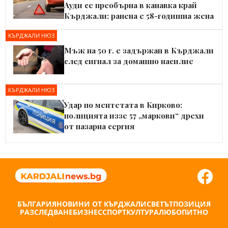
Ауди се преобърна в канавка край
Кърджали: ранена е 58-годишна жена
КЪРДЖАЛИ НЮЗ
Мъж на 50 г. е задържан в Кърджали
след сигнал за домашно насилие
КЪРДЖАЛИ НЮЗ
Удар по ментетата в Кирково:
полицията иззе 57 „маркови“ дрехи
от пазарна сергия
БЪЛГАРИЯ
НОВИНИ ОТ КЪРДЖАЛИ
СВЕТЪТ
ПОЗИЦИЯ
РАЗСЛЕДВАНЕ
БИЗНЕС
СПОРТ
КУЛТУРА
ЛЮБОПИТНО