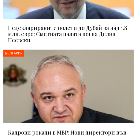
Недекларираните полети до Дубай за над 1.8
млн. евро: Сметната палата погна Делян
Пеевски
БЪЛГАРИЯ
Кадрови рокади в МВР: Нови директори във