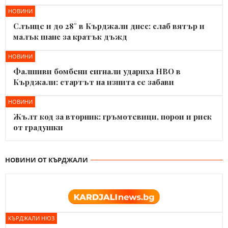
НОВИНИ
Слънце и до 28° в Кърджали днес: слаб вятър и
малък шанс за кратък дъжд
НОВИНИ
Фалшиви бомбени сигнали удариха НВО в
Кърджали: стартът на изпита се забави
НОВИНИ
Жълт код за вторник: гръмотевици, порои и риск
от градушки
НОВИНИ ОТ КЪРДЖАЛИ
КЪРДЖАЛИ НЮЗ