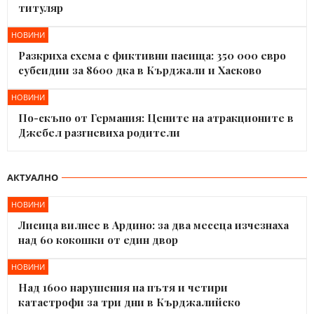
титуляр
НОВИНИ
Разкриха схема с фиктивни пасища: 350 000 евро
субсидии за 8600 дка в Кърджали и Хасково
НОВИНИ
По-скъпо от Германия: Цените на атракционите в
Джебел разгневиха родители
АКТУАЛНО
НОВИНИ
Лисица вилнее в Ардино: за два месеца изчезнаха
над 60 кокошки от един двор
НОВИНИ
Над 1600 нарушения на пътя и четири
катастрофи за три дни в Кърджалийско