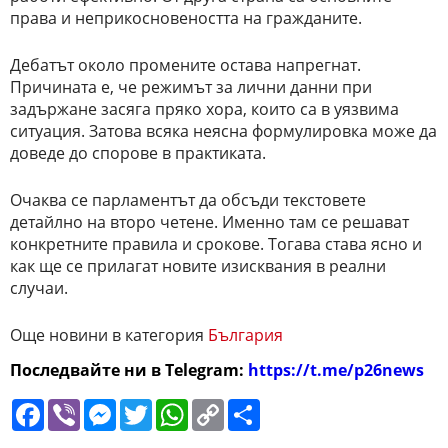
права и неприкосновеността на гражданите.
Дебатът около промените остава напрегнат.
Причината е, че режимът за лични данни при
задържане засяга пряко хора, които са в уязвима
ситуация. Затова всяка неясна формулировка може да
доведе до спорове в практиката.
Очаква се парламентът да обсъди текстовете
детайлно на второ четене. Именно там се решават
конкретните правила и срокове. Тогава става ясно и
как ще се прилагат новите изисквания в реални
случаи.
Още новини в категория
България
Последвайте ни в Telegram:
https://t.me/p26news
Facebook
Viber
Messenger
Twitter
WhatsApp
Copy
Сподели
Link