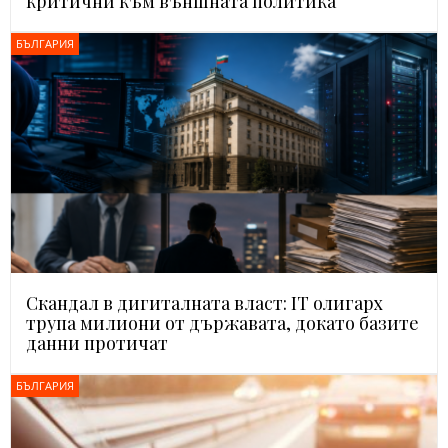
критични към външната политика
БЪЛГАРИЯ
Скандал в дигиталната власт: IT олигарх
трупа милиони от държавата, докато базите
данни протичат
БЪЛГАРИЯ