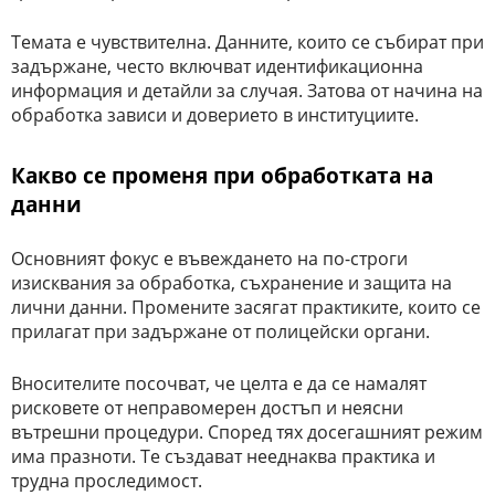
Темата е чувствителна. Данните, които се събират при
задържане, често включват идентификационна
информация и детайли за случая. Затова от начина на
обработка зависи и доверието в институциите.
Какво се променя при обработката на
данни
Основният фокус е въвеждането на по-строги
изисквания за обработка, съхранение и защита на
лични данни. Промените засягат практиките, които се
прилагат при задържане от полицейски органи.
Вносителите посочват, че целта е да се намалят
рисковете от неправомерен достъп и неясни
вътрешни процедури. Според тях досегашният режим
има празноти. Те създават нееднаква практика и
трудна проследимост.