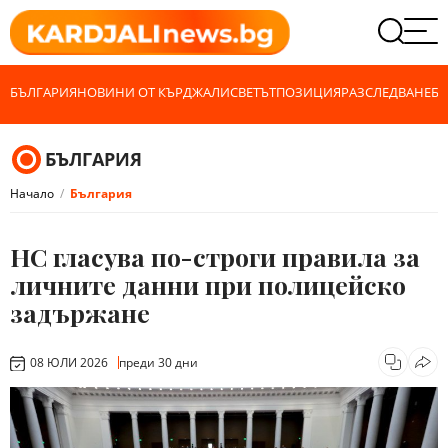
БЪЛГАРИЯ
НОВИНИ ОТ КЪРДЖАЛИ
СВЕТЪТ
ПОЗИЦИЯ
РАЗСЛЕДВАНЕ
БИ
БЪЛГАРИЯ
Начало
България
НС гласува по-строги правила за
личните данни при полицейско
задържане
08 ЮЛИ 2026
преди 30 дни