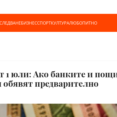
СЛЕДВАНЕ
БИЗНЕС
СПОРТ
КУЛТУРА
ЛЮБОПИТНО
от 1 юли: Ако банките и пощ
ги обявят предварително