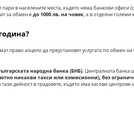
пари в населените места, където няма банкови офиси (
ит за обмен е
до 1000 лв. на човек
, а в отделни големи
 година?
имат право изцяло да преустановят услугата по обмен на
Българската народна банка (БНБ)
. Централната банка 
лютно никакви такси или комисионни), без огранич
 тази дейност в градовете, където има касови центрове 