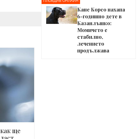
ПЛОВДИВ ОНЛАЙН
Кане Корсо нахапа
6-годишно дете в
Казанлъшко:
Момичето е
стабилно,
лечението
продължава
: как ще
бласт