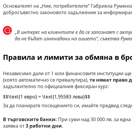
Основателят на „Ние, потребителите“ Габриела Румено
добросъвестно законовото задължение за информиран
„В интерес на клиентите е да се запознаят с акт
да не бъдат изненадани на гишето“, съветва Руме
Правила и лимити за обмяна в бро
Независимо дали от 1 юли финансовите институции ще в
(която автоматично се превалутира),
те нямат право д
задължително по официалния фиксиран курс:
$$\text{1 евро} = \text{1,95583 лева}$$
За да планирате посещението си, имайте предвид след
В търговските банки:
При суми над 30 000 лв. за едн
заявка от
3 работни дни
.