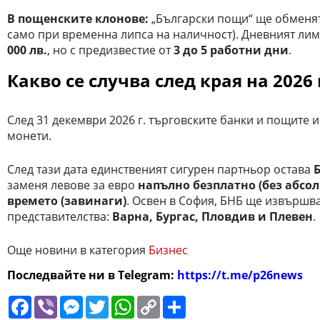
В пощенските клонове:
„Български пощи“ ще обменят 
само при временна липса на наличност). Дневният лим
000 лв.
, но с предизвестие от
3 до 5 работни дни
.
Какво се случва след края на 2026
След 31 декември 2026 г. търговските банки и пощите 
монети.
След тази дата единственият сигурен партньор остава
заменя левове за евро
напълно безплатно (без абсо
времето (завинаги)
. Освен в София, БНБ ще извършва
представителства:
Варна, Бургас, Пловдив и Плевен
.
Още новини в категория
Бизнес
Последвайте ни в Telegram:
https://t.me/p26news
Facebook
Viber
Messenger
Twitter
WhatsApp
Copy
Сподели
Link