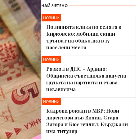
НАЙ-ЧЕТЕНО
НОВИНИ
Полицията влиза по селата в
Кирковско: мобилни екипи
тръгват на обиколка в 17
населени места
НОВИНИ
Разкол в ДПС – Ардино:
Общинска съветничка напусна
групата на партията и става
независима
НОВИНИ
Кадрови рокади в МВР: Нови
директори във Видин, Стара
Загора и Кюстендил, Кърджали
има титуляр