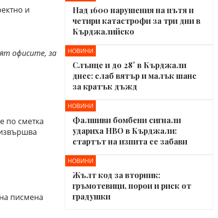
ректно и
Над 1600 нарушения на пътя и
четири катастрофи за три дни в
Кърджалийско
НОВИНИ
ят офисите, за
Слънце и до 28° в Кърджали
днес: слаб вятър и малък шанс
за кратък дъжд
НОВИНИ
Фалшиви бомбени сигнали
е по сметка
удариха НВО в Кърджали:
е извършва
стартът на изпита се забави
НОВИНИ
Жълт код за вторник:
гръмотевици, порои и риск от
градушки
лна писмена