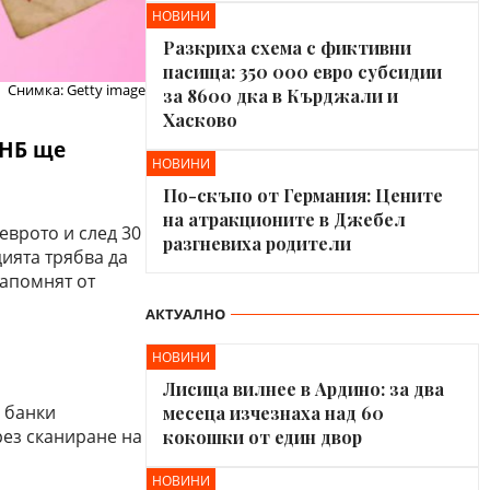
НОВИНИ
Разкриха схема с фиктивни
пасища: 350 000 евро субсидии
Снимка: Getty image
за 8600 дка в Кърджали и
Хасково
БНБ ще
НОВИНИ
По-скъпо от Германия: Цените
на атракционите в Джебел
еврото и след 30
разгневиха родители
ията трябва да
напомнят от
АКТУАЛНО
НОВИНИ
Лисица вилнее в Ардино: за два
 банки
месеца изчезнаха над 60
рез сканиране на
кокошки от един двор
НОВИНИ