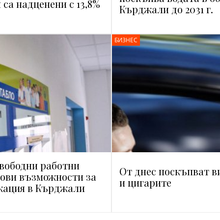
 са надценени с 13,8%
Кърджали до 2031 г.
БИЗНЕС
свободни работни
От днес поскъпват в
нови възможности за
и цигарите
кация в Кърджали