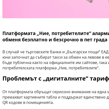
Платформата „Ние, потребителите“ аларми
обменя безплатно и безсрочно в пет града
В случай че търговските банки и „Български пощи“ ЕАД 
юни започнат да събират такси за обмен на левове в е
бъде публична както на официалните им сайтове, така 
потребителската платформа „Ние, потребителите“.
Проблемът с „дигиталните“ тариф
От платформата обръщат сериозно внимание на една м
премахват хартиените табла и поддържат единствено 
QR кодове в помещенията.