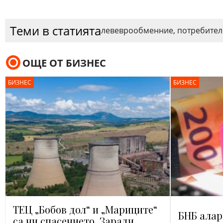
Теми в статията
лев
евро
обмен
ние, потребител
ОЩЕ ОТ БИЗНЕС
БИЗНЕС
БИЗНЕС
ТЕЦ „Бобов дол“ и „Мариците“
БНБ ала
са ни спасението. Заради