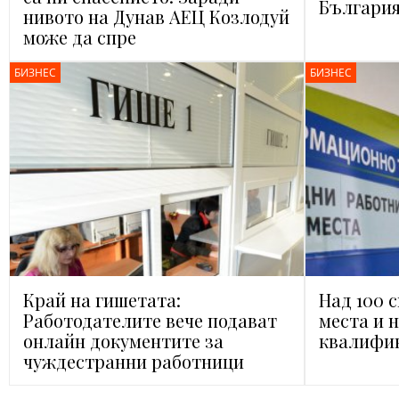
България
нивото на Дунав АЕЦ Козлодуй
може да спре
БИЗНЕС
БИЗНЕС
Край на гишетата:
Над 100 
Работодателите вече подават
места и 
онлайн документите за
квалифи
чуждестранни работници