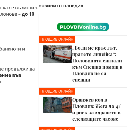
НОВИНИ ОТ ПЛОВДИВ
отказ е възможен
 клонове –
до 10
ПЛОВДИВ ОНЛАЙН
„Боли ме кръстът,
 банкноти и
пратете линейка“:
Половината сигнали
към Спешна помощ в
ще продължи да
Пловдив не са
ение във
спешни
и
ПЛОВДИВ ОНЛАЙН
Оранжев код в
Пловдив: Жега до 41°
и риск за здравето в
следващите часове