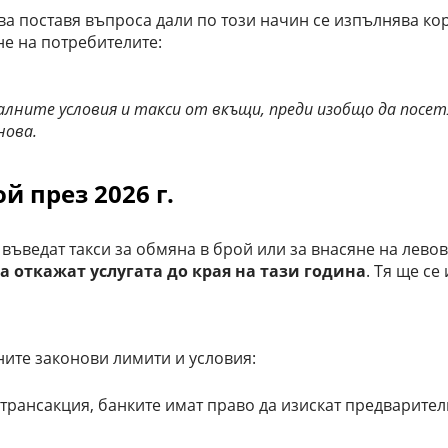
ва поставя въпроса дали по този начин се изпълнява ко
е на потребителите:
уалните условия и такси от вкъщи, преди изобщо да посет
нова.
й през 2026 г.
ъведат такси за обмяна в брой или за внасяне на левов
а откажат услугата до края на тази година
. Тя ще с
ните законови лимити и условия:
а трансакция, банките имат право да изискат предварите