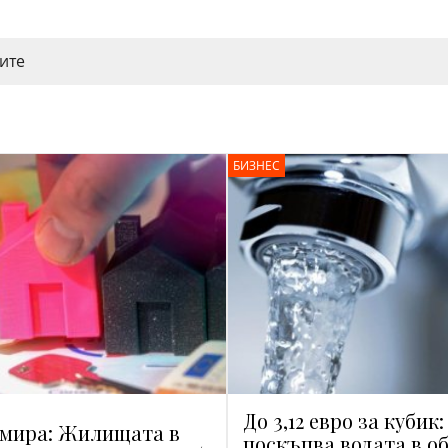
ите
БИЗНЕС
До 3,12 евро за кубик
рмира: Жилищата в
поскъпва водата в о