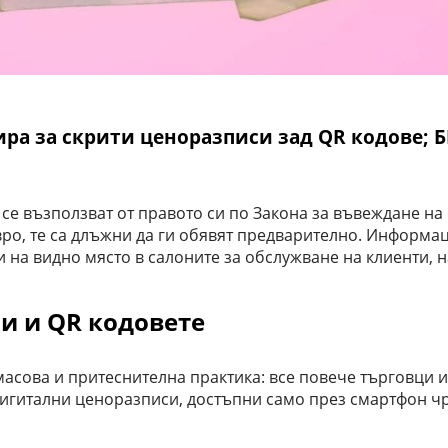
ра за скрити ценоразписи зад QR кодове; 
се възползват от правото си по Закона за въвеждане на 
вро, те са длъжни да ги обявят предварително. Информац
и на видно място в салоните за обслужване на клиенти, 
и и QR кодовете
асова и притеснителна практика: все повече търговци и
дигитални ценоразписи, достъпни само през смартфон ч