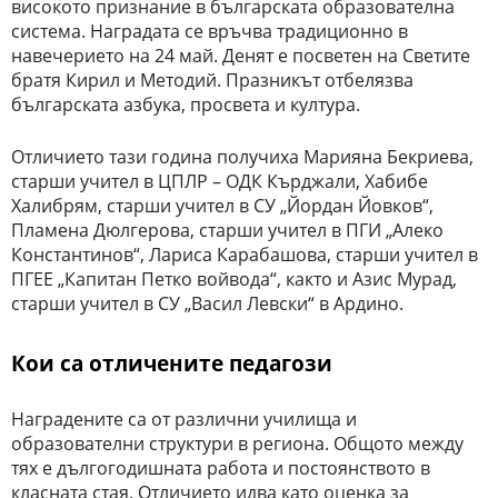
високото признание в българската образователна
система. Наградата се връчва традиционно в
навечерието на 24 май. Денят е посветен на Светите
братя Кирил и Методий. Празникът отбелязва
българската азбука, просвета и култура.
Отличието тази година получиха Марияна Бекриева,
старши учител в ЦПЛР – ОДК Кърджали, Хабибе
Халибрям, старши учител в СУ „Йордан Йовков“,
Пламена Дюлгерова, старши учител в ПГИ „Алеко
Константинов“, Лариса Карабашова, старши учител в
ПГЕЕ „Капитан Петко войвода“, както и Азис Мурад,
старши учител в СУ „Васил Левски“ в Ардино.
Кои са отличените педагози
Наградените са от различни училища и
образователни структури в региона. Общото между
тях е дългогодишната работа и постоянството в
класната стая. Отличието идва като оценка за