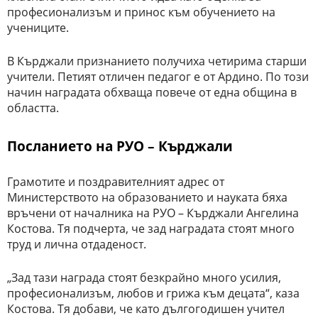
професионализъм и принос към обучението на
учениците.
В Кърджали признанието получиха четирима старши
учители. Петият отличен педагог е от Ардино. По този
начин наградата обхваща повече от една община в
областта.
Посланието на РУО – Кърджали
Грамотите и поздравителният адрес от
Министерството на образованието и науката бяха
връчени от началника на РУО – Кърджали Ангелина
Костова. Тя подчерта, че зад наградата стоят много
труд и лична отдаденост.
„Зад тази награда стоят безкрайно много усилия,
професионализъм, любов и грижа към децата“, каза
Костова. Тя добави, че като дългогодишен учител