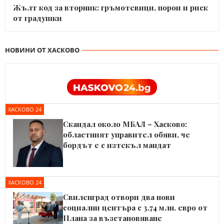
Жълт код за вторник: гръмотевици, порои и риск
от градушки
НОВИНИ ОТ ХАСКОВО
ХАСКОВО 24
Скандал около МБАЛ – Хасково:
областният управител обяви, че
бордът е с изтекъл мандат
ХАСКОВО 24
Свиленград отвори два нови
социални центъра с 3,74 млн. евро от
Плана за възстановяване