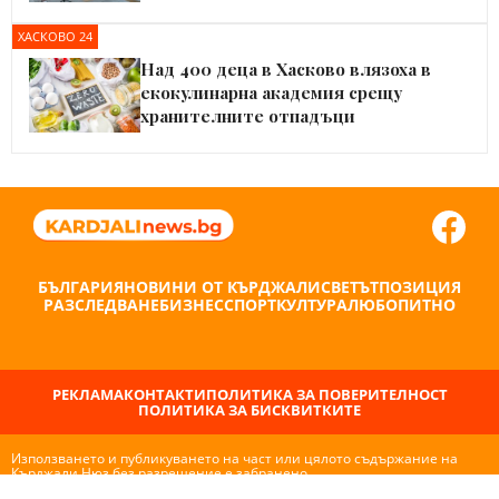
ХАСКОВО 24
Над 400 деца в Хасково влязоха в
екокулинарна академия срещу
хранителните отпадъци
БЪЛГАРИЯ
НОВИНИ ОТ КЪРДЖАЛИ
СВЕТЪТ
ПОЗИЦИЯ
РАЗСЛЕДВАНЕ
БИЗНЕС
СПОРТ
КУЛТУРА
ЛЮБОПИТНО
РЕКЛАМА
КОНТАКТИ
ПОЛИТИКА ЗА ПОВЕРИТЕЛНОСТ
ПОЛИТИКА ЗА БИСКВИТКИТЕ
Използването и публикуването на част или цялото съдържание на
Кърджали Нюз без разрешение е забранено.
© 2026 Всички права запазени