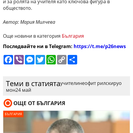
и за ролята на учителя като ключова фигура в
обществото.
Автор: Мария Милчева
Още новини в категория
България
Последвайте ни в Telegram:
https://t.me/p26news
Facebook
Viber
Messenger
Twitter
WhatsApp
Copy
Сподели
Link
Теми в статията
учители
неофит рилски
руо
мон
24 май
ОЩЕ ОТ БЪЛГАРИЯ
БЪЛГАРИЯ