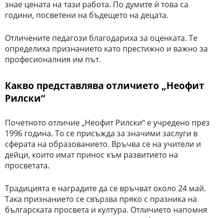
знае цената на тази работа. По думите ѝ това са
години, посветени на бъдещето на децата.
Отличените педагози благодариха за оценката. Те
определиха признанието като престижно и важно за
професионалния им път.
Какво представлява отличието „Неофит
Рилски“
Почетното отличие „Неофит Рилски“ е учредено през
1996 година. То се присъжда за значими заслуги в
сферата на образованието. Връчва се на учители и
дейци, които имат принос към развитието на
просветата.
Традицията е наградите да се връчват около 24 май.
Така признанието се свързва пряко с празника на
българската просвета и култура. Отличието напомня