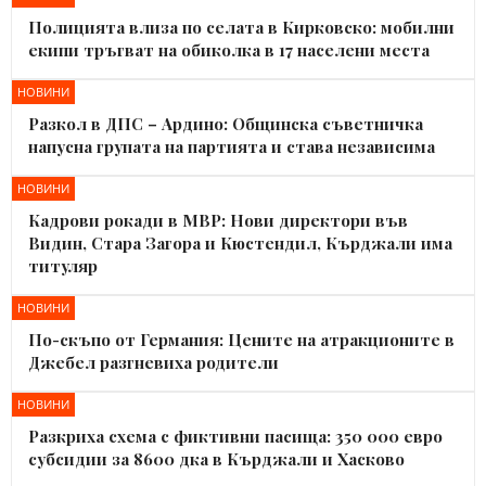
Полицията влиза по селата в Кирковско: мобилни
екипи тръгват на обиколка в 17 населени места
НОВИНИ
Разкол в ДПС – Ардино: Общинска съветничка
напусна групата на партията и става независима
НОВИНИ
Кадрови рокади в МВР: Нови директори във
Видин, Стара Загора и Кюстендил, Кърджали има
титуляр
НОВИНИ
По-скъпо от Германия: Цените на атракционите в
Джебел разгневиха родители
НОВИНИ
Разкриха схема с фиктивни пасища: 350 000 евро
субсидии за 8600 дка в Кърджали и Хасково