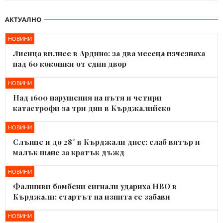
АКТУАЛНО
НОВИНИ
Лисица вилнее в Ардино: за два месеца изчезнаха
над 60 кокошки от един двор
НОВИНИ
Над 1600 нарушения на пътя и четири
катастрофи за три дни в Кърджалийско
НОВИНИ
Слънце и до 28° в Кърджали днес: слаб вятър и
малък шанс за кратък дъжд
НОВИНИ
Фалшиви бомбени сигнали удариха НВО в
Кърджали: стартът на изпита се забави
НОВИНИ