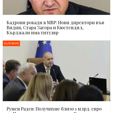
Кадрови рокади в МВР: Нови директори във
Видин, Стара Загора и Кюстендил,
Кърджали има титуляр
БЪЛГАРИЯ
Румен Радев: Получихме близо 1 млрд. евро