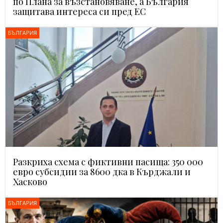
по Плана за възстановяване, а България
защитава интереса си пред ЕС
БЪЛГАРИЯ
Разкриха схема с фиктивни пасища: 350 000
евро субсидии за 8600 дка в Кърджали и
Хасково
БЪЛГАРИЯ