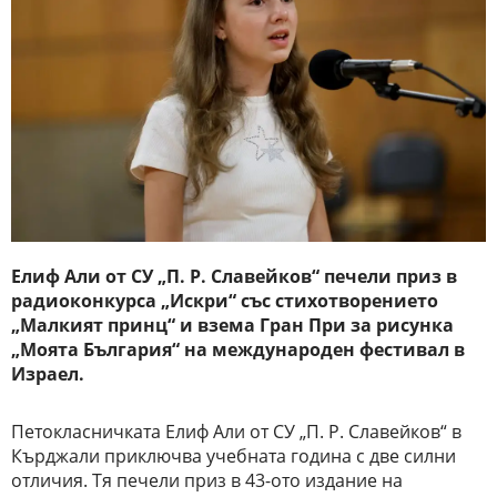
Елиф Али от СУ „П. Р. Славейков“ печели приз в
радиоконкурса „Искри“ със стихотворението
„Малкият принц“ и взема Гран При за рисунка
„Моята България“ на международен фестивал в
Израел.
Петокласничката Елиф Али от СУ „П. Р. Славейков“ в
Кърджали приключва учебната година с две силни
отличия. Тя печели приз в 43-ото издание на