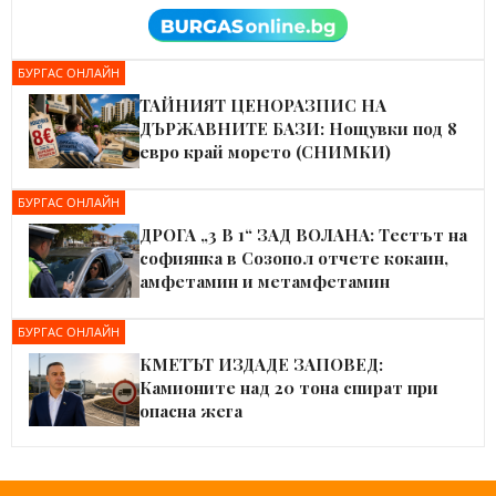
БУРГАС ОНЛАЙН
ТАЙНИЯТ ЦЕНОРАЗПИС НА
ДЪРЖАВНИТЕ БАЗИ: Нощувки под 8
евро край морето (СНИМКИ)
БУРГАС ОНЛАЙН
ДРОГА „3 В 1“ ЗАД ВОЛАНА: Тестът на
софиянка в Созопол отчете кокаин,
амфетамин и метамфетамин
БУРГАС ОНЛАЙН
КМЕТЪТ ИЗДАДЕ ЗАПОВЕД:
Камионите над 20 тона спират при
опасна жега