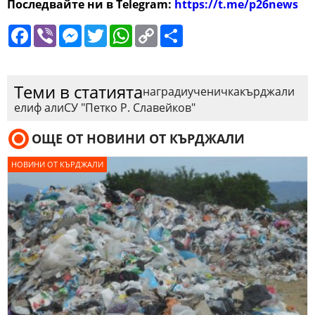
Последвайте ни в Telegram:
https://t.me/p26news
Facebook
Viber
Messenger
Twitter
WhatsApp
Copy
Сподели
Link
Теми в статията
награди
ученичка
кърджали
елиф али
СУ "Петко Р. Славейков"
ОЩЕ ОТ НОВИНИ ОТ КЪРДЖАЛИ
НОВИНИ ОТ КЪРДЖАЛИ