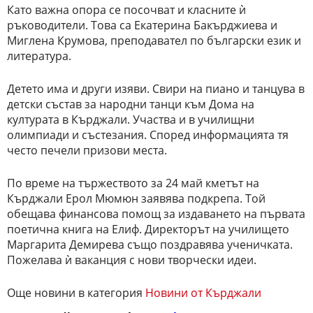
Като важна опора се посочват и класните ѝ
ръководители. Това са Екатерина Бакърджиева и
Миглена Крумова, преподавател по български език и
литература.
Детето има и други изяви. Свири на пиано и танцува в
детски състав за народни танци към Дома на
културата в Кърджали. Участва и в училищни
олимпиади и състезания. Според информацията тя
често печели призови места.
По време на тържеството за 24 май кметът на
Кърджали Ерол Мюмюн заявява подкрепа. Той
обещава финансова помощ за издаването на първата
поетична книга на Елиф. Директорът на училището
Маргарита Демирева също поздравява ученичката.
Пожелава ѝ ваканция с нови творчески идеи.
Още новини в категория
Новини от Кърджали