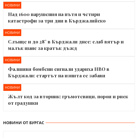
НОВИНИ
Над 1600 нарушения на пътя и четири
катастрофи за три дни в Кърджалийско
НОВИНИ
Слънце и до 28° в Кърджали днес: слаб вятър и
малък шанс за кратък дъжд
НОВИНИ
Фалшиви бомбени сигнали удариха НВО в
Кърджали: стартът на изпита се забави
НОВИНИ
Жълт код за вторник: гръмотевици, порои и риск
от градушки
НОВИНИ ОТ БУРГАС