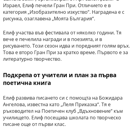
Израел, Елиф печели Гран При. Отличието е в
категория „Изобразително изкуство“. Наградена е с
рисунка, озаглавена „Моята България“.
Елиф участва във фестивала от няколко години. Тя
вече е печелила награди и в поезията, и в
рисуването. Този сезон идва и поредният голям връх.
Това е второ Гран При за кратко време. Първото е за
литературно творчество.
Подкрепа от учители и план за първа
поетична книга
Елиф развива писането си с помощта на Божидара
Ангелова, известна като „Леля Приказка“. Тя е
ръководител на Поетичен клуб „Вдъхновение“ към
училището. Елиф посещава школата по творческо
писане още от първи клас.