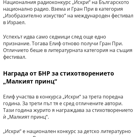
Националния радиоконкурс „Искри“ на Българското
национално радио. Взема и Гран При в категория
„Изобразително изкуство“ на международен фестивал
в Израел.
Успехът идва само седмици след още едно
признание. Тогава Елиф отново получи Гран При.
Отличието беше в литературната категория на същия
фестивал.
Награда от БНР за стихотворението
„Малкият принц“
Елиф участва в конкурса „Искри“ за трета поредна
година. За трети път тя е сред отличените автори.
Тази година журито я награждава за стихотворението
ѝ „Малкият принц“.
„Искри“ е национален конкурс за детско литературно