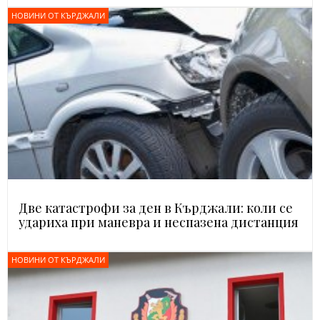
НОВИНИ ОТ КЪРДЖАЛИ
Две катастрофи за ден в Кърджали: коли се
удариха при маневра и неспазена дистанция
НОВИНИ ОТ КЪРДЖАЛИ