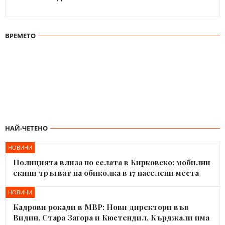
ВРЕМЕТО
НАЙ-ЧЕТЕНО
НОВИНИ
Полицията влиза по селата в Кирковско: мобилни
екипи тръгват на обиколка в 17 населени места
НОВИНИ
Кадрови рокади в МВР: Нови директори във
Видин, Стара Загора и Кюстендил, Кърджали има