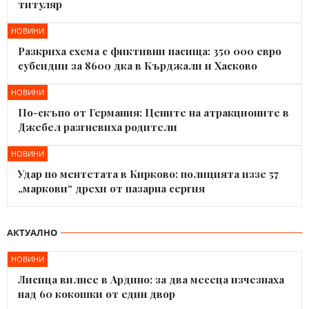
титуляр
НОВИНИ
Разкриха схема с фиктивни пасища: 350 000 евро
субсидии за 8600 дка в Кърджали и Хасково
НОВИНИ
По-скъпо от Германия: Цените на атракционите в
Джебел разгневиха родители
НОВИНИ
Удар по ментетата в Кирково: полицията иззе 57
„маркови“ дрехи от пазарна сергия
АКТУАЛНО
НОВИНИ
Лисица вилнее в Ардино: за два месеца изчезнаха
над 60 кокошки от един двор