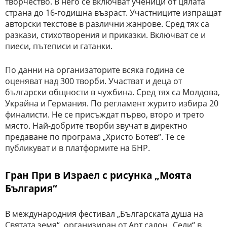
творчество. В него се включват ученици от цялата
страна до 16-годишна възраст. Участниците изпращат
авторски текстове в различни жанрове. Сред тях са
разкази, стихотворения и приказки. Включват се и
пиеси, пътеписи и гатанки.
По данни на организаторите всяка година се
оценяват над 300 творби. Участват и деца от
български общности в чужбина. Сред тях са Молдова,
Украйна и Германия. По регламент журито избира 20
финалисти. Не се присъждат първо, второ и трето
място. Най-добрите творби звучат в директно
предаване по програма „Христо Ботев“. Те се
публикуват и в платформите на БНР.
Гран При в Израел с рисунка „Моята
България“
В международния фестивал „Българската душа на
Святата земя“, организиран от Арт салон „Сели“ в