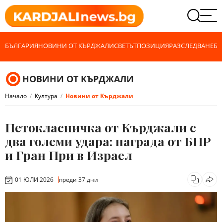
БЪЛГАРИЯ
НОВИНИ ОТ КЪРДЖАЛИ
СВЕТЪТ
ПОЗИЦИЯ
РАЗСЛЕДВАНЕ
БИ
НОВИНИ ОТ КЪРДЖАЛИ
Начало
Култура
Новини от Кърджали
Петокласничка от Кърджали с
два големи удара: награда от БНР
и Гран При в Израел
01 ЮЛИ 2026
преди 37 дни