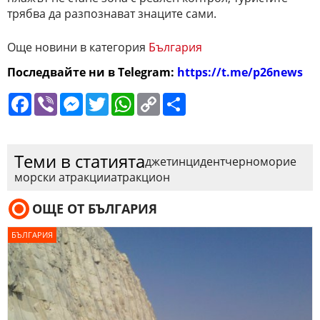
трябва да разпознават знаците сами.
Още новини в категория
България
Последвайте ни в Telegram:
https://t.me/p26news
Facebook
Viber
Messenger
Twitter
WhatsApp
Copy
Сподели
Link
Теми в статията
джет
инцидент
черноморие
морски атракции
атракцион
ОЩЕ ОТ БЪЛГАРИЯ
БЪЛГАРИЯ