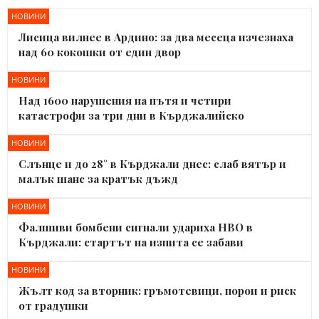
НОВИНИ
Лисица вилнее в Ардино: за два месеца изчезнаха
над 60 кокошки от един двор
НОВИНИ
Над 1600 нарушения на пътя и четири
катастрофи за три дни в Кърджалийско
НОВИНИ
Слънце и до 28° в Кърджали днес: слаб вятър и
малък шанс за кратък дъжд
НОВИНИ
Фалшиви бомбени сигнали удариха НВО в
Кърджали: стартът на изпита се забави
НОВИНИ
Жълт код за вторник: гръмотевици, порои и риск
от градушки