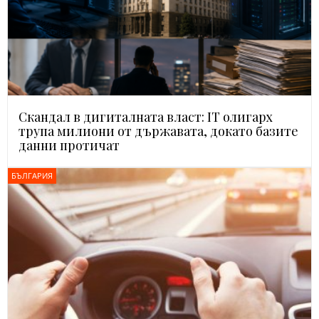
Скандал в дигиталната власт: IT олигарх
трупа милиони от държавата, докато базите
данни протичат
БЪЛГАРИЯ