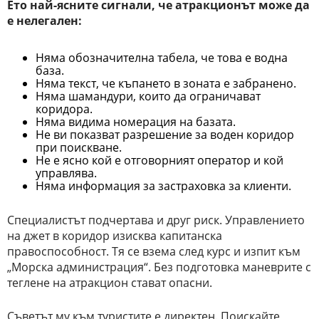
Ето най-ясните сигнали, че атракционът може да
е нелегален:
Няма обозначителна табела, че това е водна
база.
Няма текст, че къпането в зоната е забранено.
Няма шамандури, които да ограничават
коридора.
Няма видима номерация на базата.
Не ви показват разрешение за воден коридор
при поискване.
Не е ясно кой е отговорният оператор и кой
управлява.
Няма информация за застраховка за клиенти.
Специалистът подчертава и друг риск. Управлението
на джет в коридор изисква капитанска
правоспособност. Тя се взема след курс и изпит към
„Морска администрация“. Без подготовка маневрите с
теглене на атракцион стават опасни.
Съветът му към туристите е директен. Поискайте