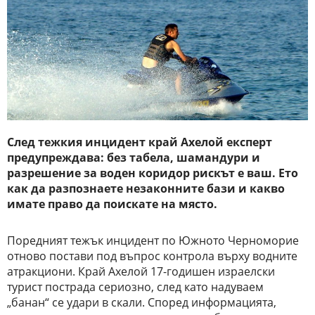
След тежкия инцидент край Ахелой експерт
предупреждава: без табела, шамандури и
разрешение за воден коридор рискът е ваш. Ето
как да разпознаете незаконните бази и какво
имате право да поискате на място.
Поредният тежък инцидент по Южното Черноморие
отново постави под въпрос контрола върху водните
атракциони. Край Ахелой 17-годишен израелски
турист пострада сериозно, след като надуваем
„банан“ се удари в скали. Според информацията,