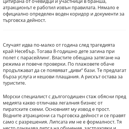
цитирана от очевидци и участници в бранша,
атракционът е работил извън правилата. Нямало е
официално определен воден коридор и документи за
търговска дейност.
Случаят идва по-малко от година след трагедията
край Несебър. Тогава 8-годишно дете загина при
полет с парасейлинг. Властите обещаха затягане на
режима и повече проверки. По плажовете обаче
продължават да се появяват „диви“ бази. Те предлагат
бърза услуга и кешови плащания. А рискът остава за
туристите.
Морски специалист с дългогодишен стаж обясни пред
медията какво отличава легалния бизнес от
пиратските схеми. Основният му извод е прост.
Водните атракциони са търговска дейност и се правят
само с разрешения. Липсата им не е формалност. Тя
често означава липса на обучение, застраховки и