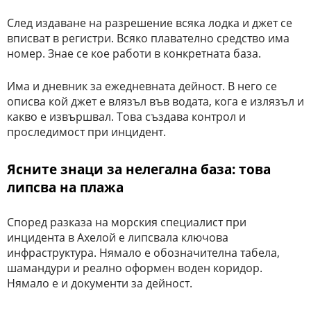
След издаване на разрешение всяка лодка и джет се
вписват в регистри. Всяко плавателно средство има
номер. Знае се кое работи в конкретната база.
Има и дневник за ежедневната дейност. В него се
описва кой джет е влязъл във водата, кога е излязъл и
какво е извършвал. Това създава контрол и
проследимост при инцидент.
Ясните знаци за нелегална база: това
липсва на плажа
Според разказа на морския специалист при
инцидента в Ахелой е липсвала ключова
инфраструктура. Нямало е обозначителна табела,
шамандури и реално оформен воден коридор.
Нямало е и документи за дейност.