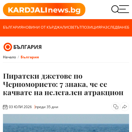
БЪЛГАРИЯ
НОВИНИ ОТ КЪРДЖАЛИ
СВЕТЪТ
ПОЗИЦИЯ
РАЗСЛЕДВАНЕ
БИ
БЪЛГАРИЯ
Начало
България
Пиратски джетове по
Черноморието: 7 знака, че се
качвате на нелегален атракцион
03 ЮЛИ 2026
преди 35 дни