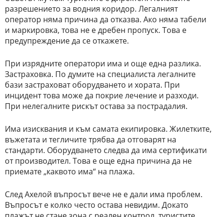
разрешението за водния коридор. Легалният
оператор няма причина да отказва. Ако няма табели
и маркировка, това не е дребен пропуск. Това е
предупреждение да се откажете.
При изрядните оператори има и още една разлика.
Застраховка. По думите на специалиста легалните
бази застраховат оборудването и хората. При
инцидент това може да покрие лечение и разходи.
При нелегалните рискът остава за пострадалия.
Има изисквания и към самата екипировка. Жилетките,
въжетата и тегличите трябва да отговарят на
стандарти. Оборудването следва да има сертификати
от производител. Това е още една причина да не
приемате „каквото има“ на плажа.
След Ахелой въпросът вече не е дали има проблем.
Въпросът е колко често остава невидим. Докато
плажът не стане зона с реален контрол, туристите