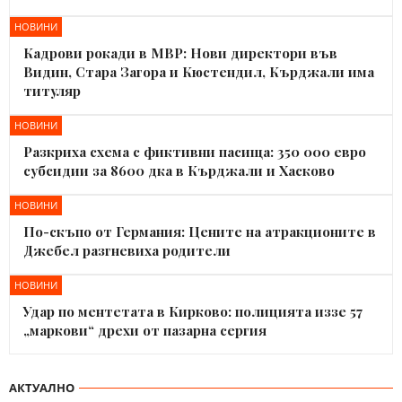
НОВИНИ
Кадрови рокади в МВР: Нови директори във
Видин, Стара Загора и Кюстендил, Кърджали има
титуляр
НОВИНИ
Разкриха схема с фиктивни пасища: 350 000 евро
субсидии за 8600 дка в Кърджали и Хасково
НОВИНИ
По-скъпо от Германия: Цените на атракционите в
Джебел разгневиха родители
НОВИНИ
Удар по ментетата в Кирково: полицията иззе 57
„маркови“ дрехи от пазарна сергия
АКТУАЛНО