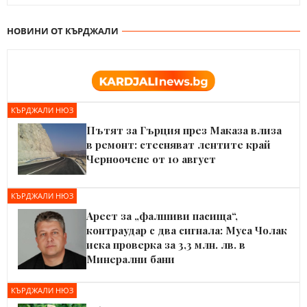
НОВИНИ ОТ КЪРДЖАЛИ
КЪРДЖАЛИ НЮЗ
Пътят за Гърция през Маказа влиза
в ремонт: стесняват лентите край
Черноочене от 10 август
КЪРДЖАЛИ НЮЗ
Арест за „фалшиви пасища“,
контраудар с два сигнала: Муса Чолак
иска проверка за 3,3 млн. лв. в
Минерални бани
КЪРДЖАЛИ НЮЗ