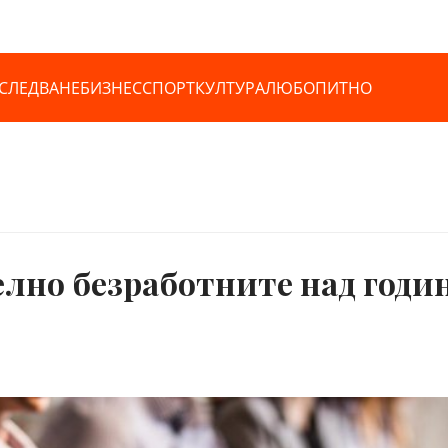
СЛЕДВАНЕ
БИЗНЕС
СПОРТ
КУЛТУРА
ЛЮБОПИТНО
лно безработните над годин