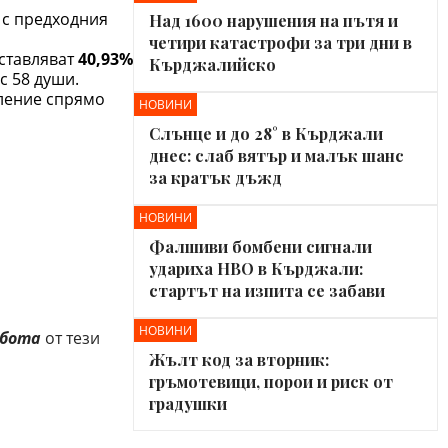
 с предходния
Над 1600 нарушения на пътя и
четири катастрофи за три дни в
ставляват
40,93%
Кърджалийско
с 58 души.
аление спрямо
НОВИНИ
Слънце и до 28° в Кърджали
днес: слаб вятър и малък шанс
за кратък дъжд
НОВИНИ
Фалшиви бомбени сигнали
удариха НВО в Кърджали:
стартът на изпита се забави
НОВИНИ
абота
от тези
Жълт код за вторник:
гръмотевици, порои и риск от
градушки