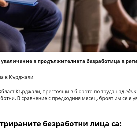
а увеличение в продължителната безработица в рег
на в Кърджали.
Област Кърджали, престоящи в бюрото по труда над
една
отни. В сравнение с предходния месец, броят им се е у
стрираните безработни лица са: