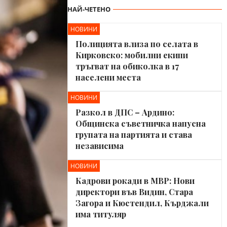
НАЙ-ЧЕТЕНО
НОВИНИ
Полицията влиза по селата в
Кирковско: мобилни екипи
тръгват на обиколка в 17
населени места
НОВИНИ
Разкол в ДПС – Ардино:
Общинска съветничка напусна
групата на партията и става
независима
НОВИНИ
Кадрови рокади в МВР: Нови
директори във Видин, Стара
Загора и Кюстендил, Кърджали
има титуляр