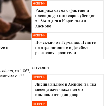
НОВИНИ
Разкриха схема с фиктивни
пасища: 350 000 евро субсидии
за 8600 дка в Кърджали и
Хасково
НОВИНИ
По-скъпо от Германия: Цените
иона
на атракционите в Джебел
разгневиха родители
АКТУАЛНО
 година
, са 1 063,
величил с 123
НОВИНИ
Лисица вилнее в Ардино: за два
месеца изчезнаха над 60
кокошки от един двор
НОВИНИ