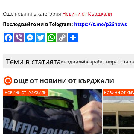
Още новини в категория
Новини от Кърджали
Последвайте ни в Telegram:
https://t.me/p26news
Facebook
Viber
Messenger
Twitter
WhatsApp
Copy
Сподели
Link
Теми в статията
кърджали
безработни
работа
ра
ОЩЕ ОТ НОВИНИ ОТ КЪРДЖАЛИ
НОВИНИ ОТ КЪРДЖАЛИ
НОВИНИ ОТ КЪ