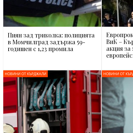
Европрок
Пиян зад триколка: полицията
ВиК – Къ
в Момчилград задържа 59-
акция за
годишен с 1,23 промила
европейс
НОВИНИ ОТ КЪРДЖАЛИ
НОВИНИ ОТ КЪ