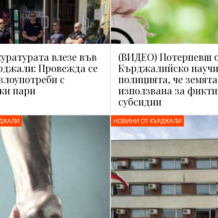
уратурата влезе във
(ВИДЕО) Потерпевш 
рджали: Провежда се
Кърджалийско научи
 злоупотреби с
полицията, че земята
ки пари
използвана за фикт
субсидии
РДЖАЛИ
НОВИНИ ОТ КЪРДЖАЛИ