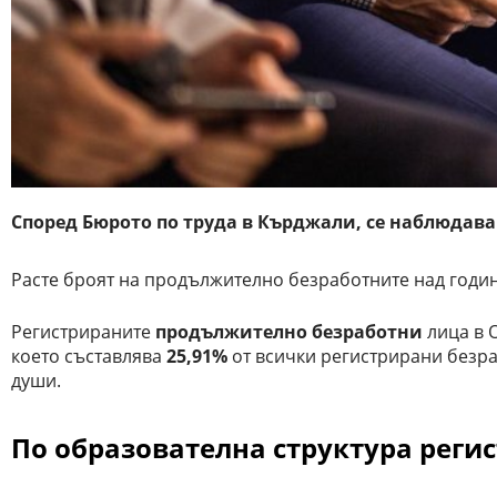
Според Бюрото по труда в Кърджали, се наблюдав
Расте броят на продължително безработните над годи
Регистрираните
продължително безработни
лица в 
което съставлява
25,91%
от всички регистрирани безраб
души.
По образователна структура реги