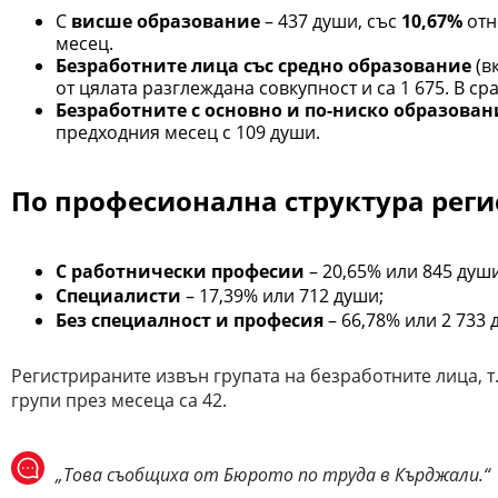
С
висше образование
– 437 души, със
10,67%
отн
месец.
Безработните лица със средно образование
(в
от цялата разглеждана совкупност и са 1 675. В ср
Безработните с основно и по-ниско образован
предходния месец с 109 души.
По професионална структура реги
С работнически професии
– 20,65% или 845 души
Специалисти
– 17,39% или 712 души;
Без специалност и професия
– 66,78% или 2 733 
Регистрираните извън групата на безработните лица, т.
групи през месеца са 42.
„Това съобщиха от Бюрото по труда в Кърджали.“