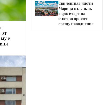
Свиленград чисти
Марица с 1,17 млн.
евро: старт на
ключов проект
срещу наводнения
от
 от
 му е
ивни