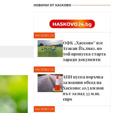
НОВИНИ ОТ ХАСКОВО
ХАСКОВО 24
ОФК „Хасково“ взе
Атакан Йълмаз, но
той пропуска старта
заради документи
ХАСКОВО 24
АПИ пуска поръчка
за южния обход на
Хасково: 10,5 км нов
път за над 33 млн.
евро
ХАСКОВО 24