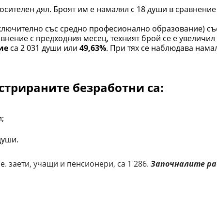
осителен дял. Броят им е намалял с 18 души в сравнение
ключително със средно професионално образование) съ
авнение с предходния месец, техният брой се е увеличил 
ие
са 2 031 души или
49,63%
. При тях се наблюдава нам
стрираните безработни са:
;
души.
е. заети, учащи и пенсионери, са 1 286.
Започналите р