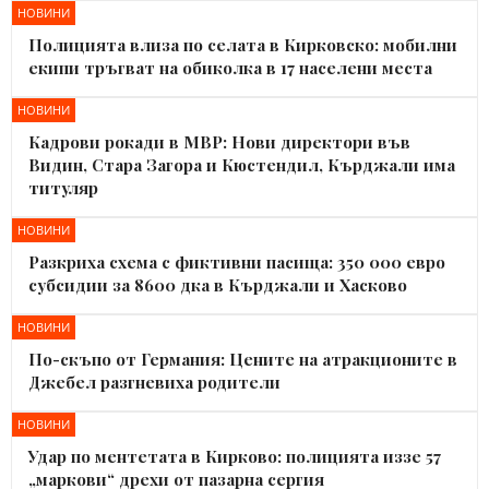
НОВИНИ
Полицията влиза по селата в Кирковско: мобилни
екипи тръгват на обиколка в 17 населени места
НОВИНИ
Кадрови рокади в МВР: Нови директори във
Видин, Стара Загора и Кюстендил, Кърджали има
титуляр
НОВИНИ
Разкриха схема с фиктивни пасища: 350 000 евро
субсидии за 8600 дка в Кърджали и Хасково
НОВИНИ
По-скъпо от Германия: Цените на атракционите в
Джебел разгневиха родители
НОВИНИ
Удар по ментетата в Кирково: полицията иззе 57
„маркови“ дрехи от пазарна сергия