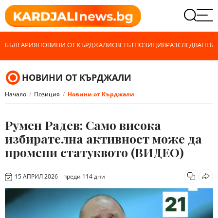
БЪЛГАРИЯ
НОВИНИ ОТ КЪРДЖАЛИ
СВЕТЪТ
ПОЗИЦИЯ
РАЗСЛЕДВАНЕ
БИ
НОВИНИ ОТ КЪРДЖАЛИ
Начало
Позиция
Новини от Кърджали
Румен Радев: Само висока
избирателна активност може да
промени статуквото (ВИДЕО)
15 АПРИЛ 2026
преди 114 дни