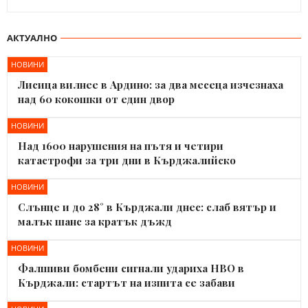
АКТУАЛНО
НОВИНИ
Лисица вилнее в Ардино: за два месеца изчезнаха
над 60 кокошки от един двор
НОВИНИ
Над 1600 нарушения на пътя и четири
катастрофи за три дни в Кърджалийско
НОВИНИ
Слънце и до 28° в Кърджали днес: слаб вятър и
малък шанс за кратък дъжд
НОВИНИ
Фалшиви бомбени сигнали удариха НВО в
Кърджали: стартът на изпита се забави