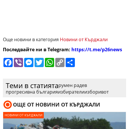
Още новини в категория
Новини от Кърджали
Последвайте ни в Telegram:
https://t.me/p26news
Facebook
Viber
Messenger
Twitter
WhatsApp
Copy
Сподели
Link
Теми в статията
румен радев
прогресивна българия
избиратели
избори
вот
ОЩЕ ОТ НОВИНИ ОТ КЪРДЖАЛИ
НОВИНИ ОТ КЪРДЖАЛИ