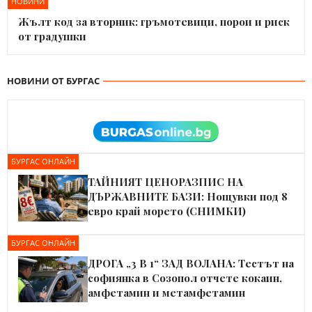
НОВИНИ
Жълт код за вторник: гръмотевици, порои и риск
от градушки
НОВИНИ ОТ БУРГАС
БУРГАС ОНЛАЙН
ТАЙНИЯТ ЦЕНОРАЗПИС НА
ДЪРЖАВНИТЕ БАЗИ: Нощувки под 8
евро край морето (СНИМКИ)
БУРГАС ОНЛАЙН
ДРОГА „3 В 1“ ЗАД ВОЛАНА: Тестът на
софиянка в Созопол отчете кокаин,
амфетамин и метамфетамин