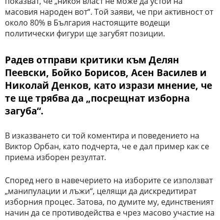
показват, че „никоя власт не може да устои на
масовия народен вот“. Той заяви, че при активност от
около 80% в България настоящите водещи
политически фигури ще загубят позиции.
Радев отправи критики към Делян
Пеевски, Бойко Борисов, Асен Василев и
Николай Денков, като изрази мнение, че
те ще трябва да „посрещнат изборна
загуба“.
В изказването си той коментира и поведението на
Виктор Орбан, като подчерта, че е дал пример как се
приема изборен резултат.
Според него в навечерието на изборите се използват
„манипулации и лъжи“, целящи да дискредитират
изборния процес. Затова, по думите му, единственият
начин да се противодейства е чрез масово участие на