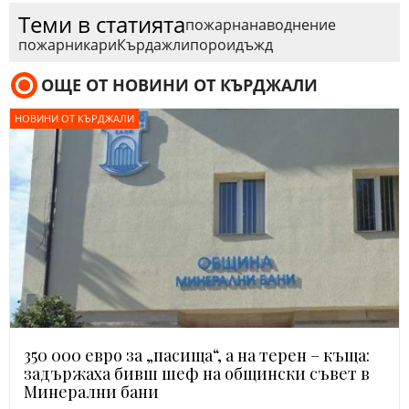
Теми в статията
пожарна
наводнение
пожарникари
Кърдажли
порои
дъжд
ОЩЕ ОТ НОВИНИ ОТ КЪРДЖАЛИ
НОВИНИ ОТ КЪРДЖАЛИ
350 000 евро за „пасища“, а на терен – къща:
задържаха бивш шеф на общински съвет в
Минерални бани