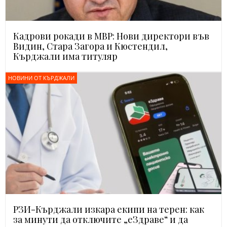
Кадрови рокади в МВР: Нови директори във
Видин, Стара Загора и Кюстендил,
Кърджали има титуляр
НОВИНИ ОТ КЪРДЖАЛИ
РЗИ-Кърджали изкара екипи на терен: как
за минути да отключите „еЗдраве“ и да