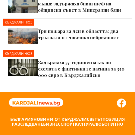
къща: задържаха бивш шеф на
общински съвет в Минерални бани
КЪРДЖАЛИ НЮЗ
Три пожара за ден в областта: два
тръгнали от човешка небрежност
КЪРДЖАЛИ НЮЗ
Задържаха 57-годишен мъж по
схемата с фиктивните пасища за 350
000 евро в Кърджалийско
БЪЛГАРИЯ
НОВИНИ ОТ КЪРДЖАЛИ
СВЕТЪТ
ПОЗИЦИЯ
РАЗСЛЕДВАНЕ
БИЗНЕС
СПОРТ
КУЛТУРА
ЛЮБОПИТНО