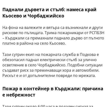
Паднали дървета и стълб: намеса край
Кьосево и Чорбаджийско
На фона на валежите и вятъра са възникнали и други
рискове по пътищата. Трима пожарникари от РСПБЗН
– Кърджали са премахнали паднало дърво от пътното
платно в района на село Кьосево.
Тази сутрин екип на пожарната служба в Подкова е
обезопасил паднал електрически стълб за улично
осветление в село Чорбаджийско. Подобни ситуации
създават риск за преминаващи хора и автомобили.
Рискът е и от допълнителни повреди по мрежата.
Пожар в контейнер в Кърджали: причина
е небрежност
Тази сутрин около 6:00 часа е подаден сигнал за