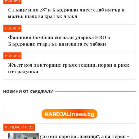
НОВИНИ
Слънце и до 28° в Кърджали днес: слаб вятър и
малък шанс за кратък дъжд
НОВИНИ
Фалшиви бомбени сигнали удариха НВО в
Кърджали: стартът на изпита се забави
НОВИНИ
Жълт код за вторник: гръмотевици, порои и риск
от градушки
НОВИНИ ОТ КЪРДЖАЛИ
КЪРДЖАЛИ НЮЗ
350 000 евро за „пасища“, а на терен –