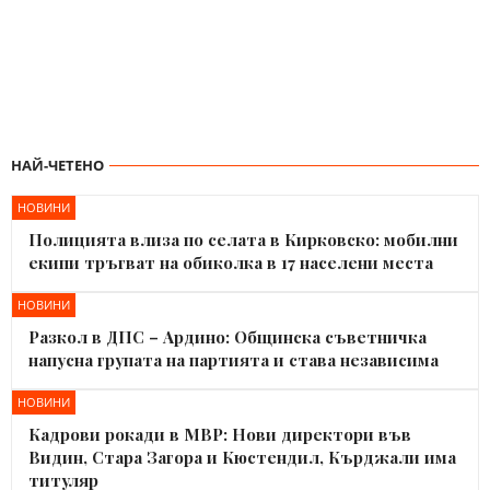
НАЙ-ЧЕТЕНО
НОВИНИ
Полицията влиза по селата в Кирковско: мобилни
екипи тръгват на обиколка в 17 населени места
НОВИНИ
Разкол в ДПС – Ардино: Общинска съветничка
напусна групата на партията и става независима
НОВИНИ
Кадрови рокади в МВР: Нови директори във
Видин, Стара Загора и Кюстендил, Кърджали има
титуляр