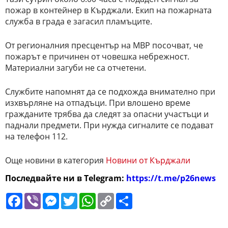
пожар в контейнер в Кърджали. Екип на пожарната
служба в града е загасил пламъците.
От регионалния пресцентър на МВР посочват, че
пожарът е причинен от човешка небрежност.
Материални загуби не са отчетени.
Службите напомнят да се подхожда внимателно при
изхвърляне на отпадъци. При влошено време
гражданите трябва да следят за опасни участъци и
паднали предмети. При нужда сигналите се подават
на телефон 112.
Още новини в категория
Новини от Кърджали
Последвайте ни в Telegram:
https://t.me/p26news
Facebook
Viber
Messenger
Twitter
WhatsApp
Copy
Сподели
Link