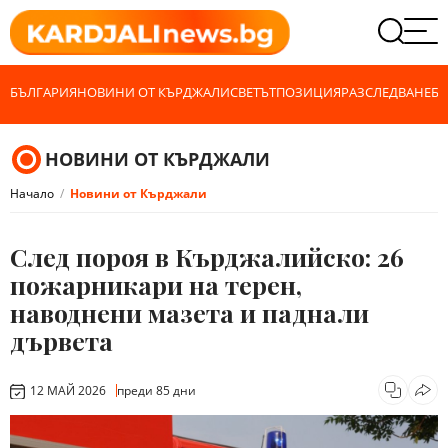
БЪЛГАРИЯ
НОВИНИ ОТ КЪРДЖАЛИ
СВЕТЪТ
ПОЗИЦИЯ
РАЗСЛЕДВАНЕ
БИ
НОВИНИ ОТ КЪРДЖАЛИ
Начало
Новини от Кърджали
След пороя в Кърджалийско: 26
пожарникари на терен,
наводнени мазета и паднали
дървета
12 МАЙ 2026
преди 85 дни