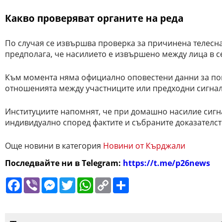
Какво проверяват органите на реда
По случая се извършва проверка за причинена телесна
предполага, че насилието е извършено между лица в с
Към момента няма официално оповестени данни за по
отношенията между участниците или предходни сигнал
Институциите напомнят, че при домашно насилие сигна
индивидуално според фактите и събраните доказателст
Още новини в категория
Новини от Кърджали
Последвайте ни в Telegram:
https://t.me/p26news
Facebook
Viber
Messenger
Twitter
WhatsApp
Copy
Сподели
Link