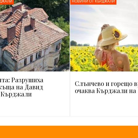
РДЖАЛИ
НОВИНИ ОТ КЪРДЖАЛИ
ята: Разрушиха
Слънчево и горещо 
къща на Давид
очаква Кърджали на 
в Кърджали