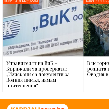
НОВИНИ ОТ КЪРДЖАЛИ
НОВИНИ ОТ КЪ
Управителят на ВиК –
В истори
Кърджали за проверката:
родната 
„Изискани са документи за
Овадия 
Водния цикъл, нямам
притеснения“