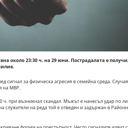
на около 23:30 ч. на 29 юни. Пострадалата е получ
силие.
д сигнал за физическа агресия в семейна среда. Случаят
я на МВР.
0 ч. при възникнал скандал. Мъжът е нанесъл удар по ли
на служители на реда той е отведен и задържан в Район
криване форми на престъпност. Често сигналите идват с