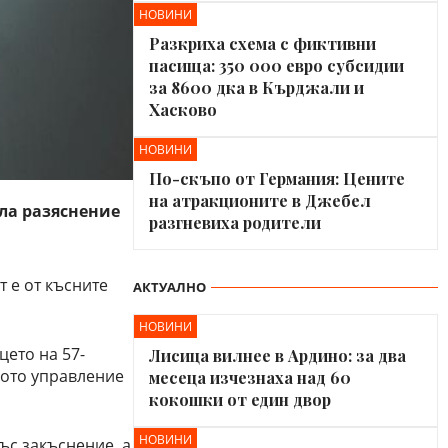
НОВИНИ
Разкриха схема с фиктивни
пасища: 350 000 евро субсидии
за 8600 дка в Кърджали и
Хасково
НОВИНИ
По-скъпо от Германия: Цените
на атракционите в Джебел
ила разяснение
разгневиха родители
 е от късните
АКТУАЛНО
НОВИНИ
цето на 57-
Лисица вилнее в Ардино: за два
ното управление
месеца изчезнаха над 60
кокошки от един двор
НОВИНИ
ъс закъснение, а