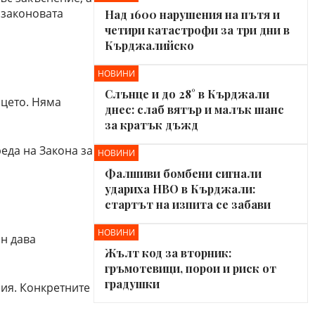
 законовата
Над 1600 нарушения на пътя и
четири катастрофи за три дни в
Кърджалийско
НОВИНИ
Слънце и до 28° в Кърджали
ицето. Няма
днес: слаб вятър и малък шанс
за кратък дъжд
еда на Закона за
НОВИНИ
Фалшиви бомбени сигнали
удариха НВО в Кърджали:
стартът на изпита се забави
НОВИНИ
он дава
Жълт код за вторник:
гръмотевици, порои и риск от
градушки
ия. Конкретните