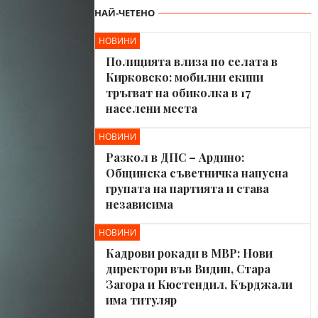
НАЙ-ЧЕТЕНО
НОВИНИ
Полицията влиза по селата в
Кирковско: мобилни екипи
тръгват на обиколка в 17
населени места
НОВИНИ
Разкол в ДПС – Ардино:
Общинска съветничка напусна
групата на партията и става
независима
НОВИНИ
Кадрови рокади в МВР: Нови
директори във Видин, Стара
Загора и Кюстендил, Кърджали
има титуляр