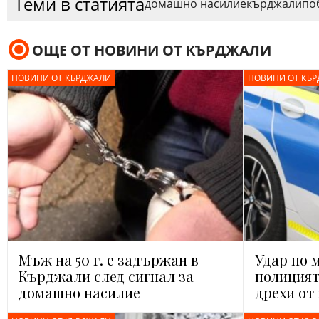
Теми в статията
домашно насилие
кърджали
по
ОЩЕ ОТ НОВИНИ ОТ КЪРДЖАЛИ
НОВИНИ ОТ КЪРДЖАЛИ
НОВИНИ ОТ КЪ
Мъж на 50 г. е задържан в
Удар по 
Кърджали след сигнал за
полицият
домашно насилие
дрехи от