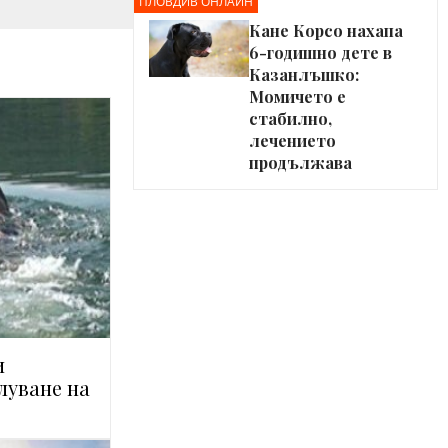
ПЛОВДИВ ОНЛАЙН
Кане Корсо нахапа
6-годишно дете в
Казанлъшко:
Момичето е
стабилно,
лечението
продължава
и
луване на