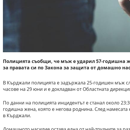
Полицията съобщи, че мъж е ударил 57-годишна же
за правата си по Закона за защита от домашно на
В Кърджали полицията е задържала 25-годишен мъж сле
часове на 29 юни и е докладван от Областната дирекци
По данни на полицията инцидентът е станал около 23:3
годишна жена, която е негова роднина. След намесата 
в Кърджали.
Домашното насилие остава една от най-трудните за раз