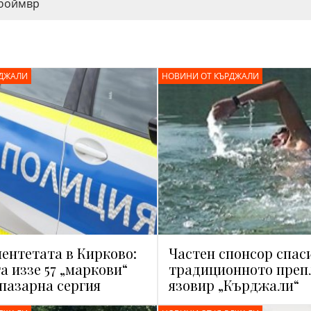
бой
мвр
РДЖАЛИ
НОВИНИ ОТ КЪРДЖАЛИ
ментетата в Кирково:
Частен спонсор спас
а иззе 57 „маркови“
традиционното преп
 пазарна сергия
язовир „Кърджали“