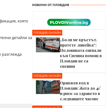
НОВИНИ ОТ ПЛОВДИВ
фикация, която
ПЛОВДИВ ОНЛАЙН
телни детайли за
„Боли ме кръстът,
пратете линейка“:
Половината сигнали
е разглежда
към Спешна помощ в
Пловдив не са
спешни
ПЛОВДИВ ОНЛАЙН
Оранжев код в
Пловдив: Жега до 41°
и риск за здравето в
следващите часове