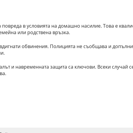
 повреда в условията на домашно насилие. Това е квали
емейна или родствена връзка.
вдигнати обвинения. Полицията не съобщава и допълни
и.
лът и навременната защита са ключови. Всеки случай с
ва.