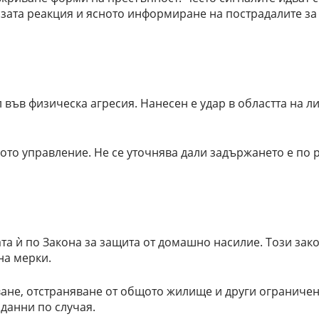
зата реакция и ясното информиране на пострадалите за
 във физическа агресия. Нанесен е удар в областта на л
то управление. Не се уточнява дали задържането е по р
та ѝ по Закона за защита от домашно насилие. Този зак
на мерки.
ване, отстраняване от общото жилище и други ограничен
 данни по случая.