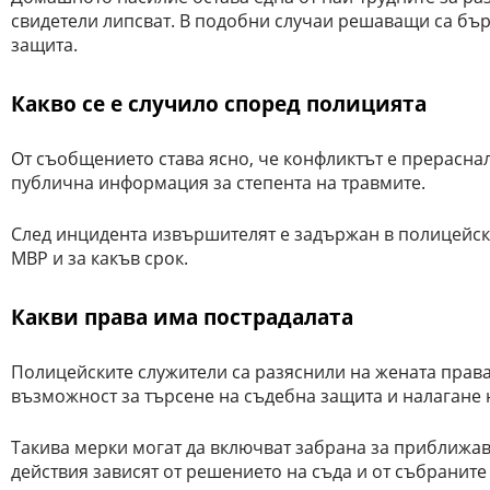
свидетели липсват. В подобни случаи решаващи са бър
защита.
Какво се е случило според полицията
От съобщението става ясно, че конфликтът е прераснал
публична информация за степента на травмите.
След инцидента извършителят е задържан в полицейско
МВР и за какъв срок.
Какви права има пострадалата
Полицейските служители са разяснили на жената права
възможност за търсене на съдебна защита и налагане 
Такива мерки могат да включват забрана за приближа
действия зависят от решението на съда и от събраните