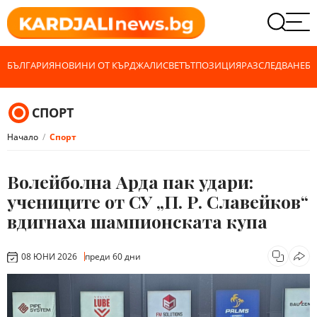
БЪЛГАРИЯ
НОВИНИ ОТ КЪРДЖАЛИ
СВЕТЪТ
ПОЗИЦИЯ
РАЗСЛЕДВАНЕ
БИ
СПОРТ
Начало
Спорт
Волейболна Арда пак удари:
учениците от СУ „П. Р. Славейков“
вдигнаха шампионската купа
08 ЮНИ 2026
преди 60 дни