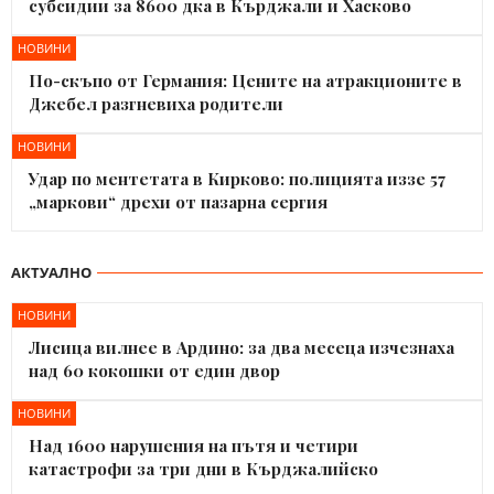
субсидии за 8600 дка в Кърджали и Хасково
НОВИНИ
По-скъпо от Германия: Цените на атракционите в
Джебел разгневиха родители
НОВИНИ
Удар по ментетата в Кирково: полицията иззе 57
„маркови“ дрехи от пазарна сергия
АКТУАЛНО
НОВИНИ
Лисица вилнее в Ардино: за два месеца изчезнаха
над 60 кокошки от един двор
НОВИНИ
Над 1600 нарушения на пътя и четири
катастрофи за три дни в Кърджалийско