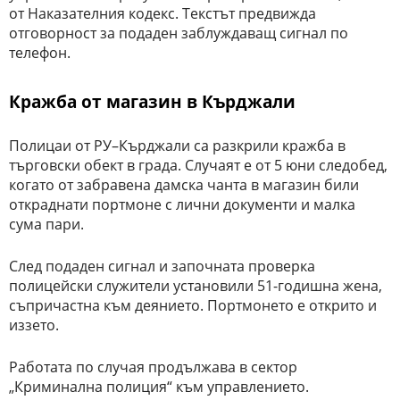
от Наказателния кодекс. Текстът предвижда
отговорност за подаден заблуждаващ сигнал по
телефон.
Кражба от магазин в Кърджали
Полицаи от РУ–Кърджали са разкрили кражба в
търговски обект в града. Случаят е от 5 юни следобед,
когато от забравена дамска чанта в магазин били
откраднати портмоне с лични документи и малка
сума пари.
След подаден сигнал и започната проверка
полицейски служители установили 51-годишна жена,
съпричастна към деянието. Портмонето е открито и
иззето.
Работата по случая продължава в сектор
„Криминална полиция“ към управлението.