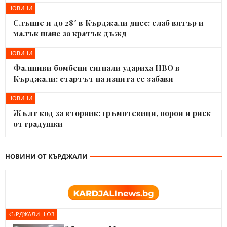
НОВИНИ
Слънце и до 28° в Кърджали днес: слаб вятър и
малък шанс за кратък дъжд
НОВИНИ
Фалшиви бомбени сигнали удариха НВО в
Кърджали: стартът на изпита се забави
НОВИНИ
Жълт код за вторник: гръмотевици, порои и риск
от градушки
НОВИНИ ОТ КЪРДЖАЛИ
КЪРДЖАЛИ НЮЗ