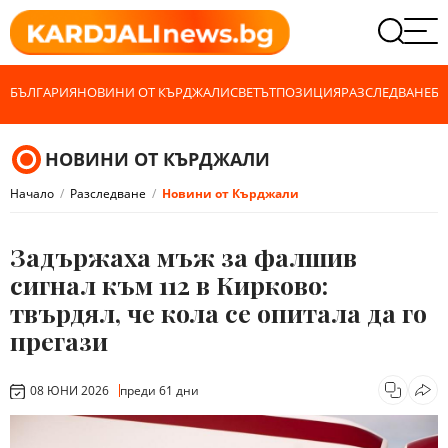
БЪЛГАРИЯ
НОВИНИ ОТ КЪРДЖАЛИ
СВЕТЪТ
ПОЗИЦИЯ
РАЗСЛЕДВАНЕ
БИ
НОВИНИ ОТ КЪРДЖАЛИ
Начало
Разследване
Новини от Кърджали
Задържаха мъж за фалшив
сигнал към 112 в Кирково:
твърдял, че кола се опитала да го
прегази
08 ЮНИ 2026
преди 61 дни