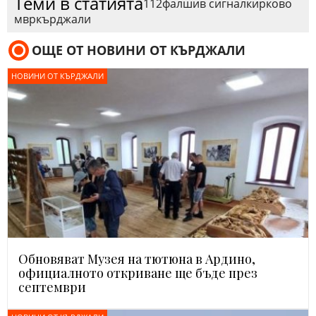
Теми в статията
112
фалшив сигнал
кирково
мвр
кърджали
ОЩЕ ОТ НОВИНИ ОТ КЪРДЖАЛИ
НОВИНИ ОТ КЪРДЖАЛИ
Обновяват Музея на тютюна в Ардино,
официалното откриване ще бъде през
септември