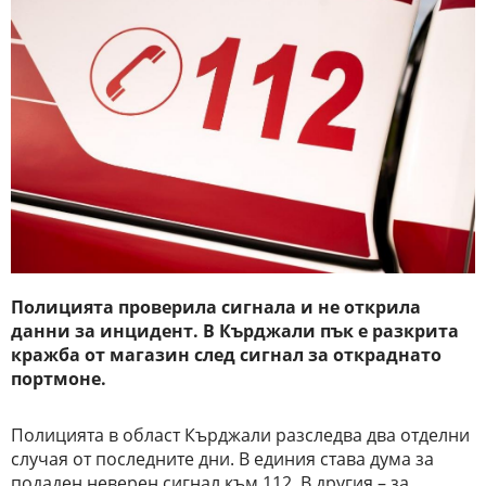
Полицията проверила сигнала и не открила
данни за инцидент. В Кърджали пък е разкрита
кражба от магазин след сигнал за откраднато
портмоне.
Полицията в област Кърджали разследва два отделни
случая от последните дни. В единия става дума за
подаден неверен сигнал към 112. В другия – за