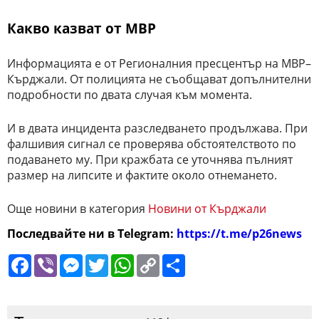
Какво казват от МВР
Информацията е от Регионалния пресцентър на МВР–
Кърджали. От полицията не съобщават допълнителни
подробности по двата случая към момента.
И в двата инцидента разследването продължава. При
фалшивия сигнал се проверява обстоятелството по
подаването му. При кражбата се уточнява пълният
размер на липсите и фактите около отнемането.
Още новини в категория
Новини от Кърджали
Последвайте ни в Telegram:
https://t.me/p26news
Facebook
Viber
Messenger
Twitter
WhatsApp
Copy
Сподели
Link