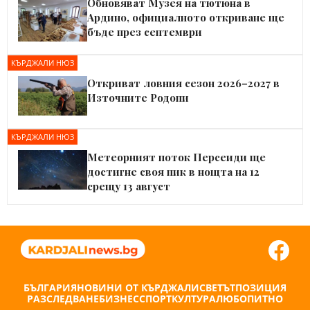
Обновяват Музея на тютюна в
Ардино, официалното откриване ще
бъде през септември
КЪРДЖАЛИ НЮЗ
Откриват ловния сезон 2026–2027 в
Източните Родопи
КЪРДЖАЛИ НЮЗ
Метеорният поток Персеиди ще
достигне своя пик в нощта на 12
срещу 13 август
БЪЛГАРИЯ
НОВИНИ ОТ КЪРДЖАЛИ
СВЕТЪТ
ПОЗИЦИЯ
РАЗСЛЕДВАНЕ
БИЗНЕС
СПОРТ
КУЛТУРА
ЛЮБОПИТНО