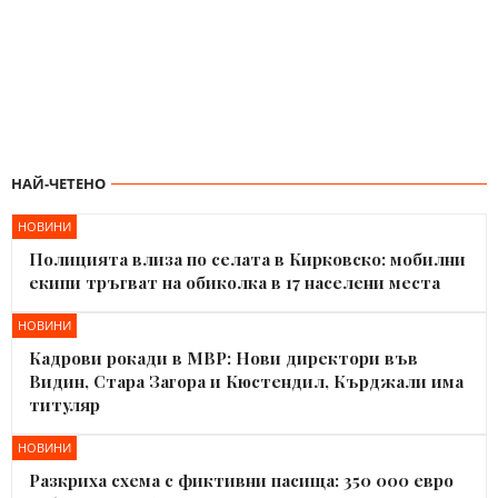
НАЙ-ЧЕТЕНО
НОВИНИ
Полицията влиза по селата в Кирковско: мобилни
екипи тръгват на обиколка в 17 населени места
НОВИНИ
Кадрови рокади в МВР: Нови директори във
Видин, Стара Загора и Кюстендил, Кърджали има
титуляр
НОВИНИ
Разкриха схема с фиктивни пасища: 350 000 евро