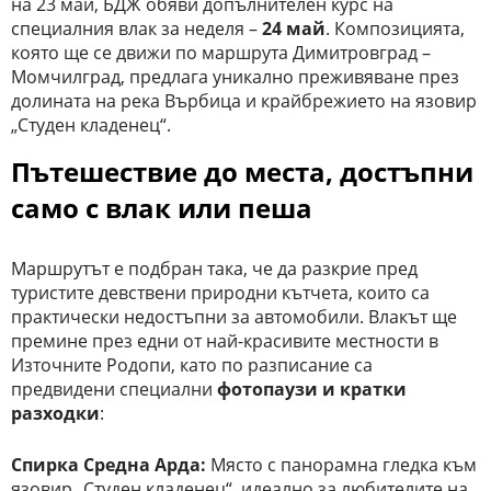
на 23 май, БДЖ обяви допълнителен курс на
специалния влак за неделя –
24 май
. Композицията,
която ще се движи по маршрута Димитровград –
Момчилград, предлага уникално преживяване през
долината на река Върбица и крайбрежието на язовир
„Студен кладенец“.
Пътешествие до места, достъпни
само с влак или пеша
Маршрутът е подбран така, че да разкрие пред
туристите девствени природни кътчета, които са
практически недостъпни за автомобили. Влакът ще
премине през едни от най-красивите местности в
Източните Родопи, като по разписание са
предвидени специални
фотопаузи и кратки
разходки
:
Спирка Средна Арда:
Място с панорамна гледка към
язовир „Студен кладенец“, идеално за любителите на