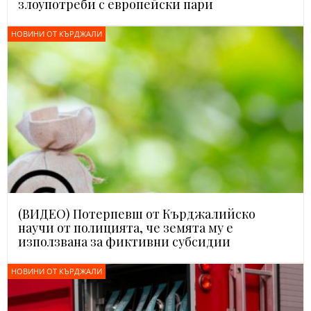
злоупотреби с европейски пари
НОВИНИ ОТ КЪРДЖАЛИ
(ВИДЕО) Потерпевш от Кърджалийско
научи от полицията, че земята му е
използвана за фиктивни субсидии
НОВИНИ ОТ КЪРДЖАЛИ