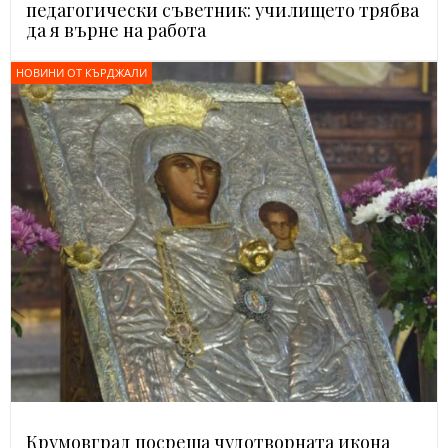
педагогически съветник: училището трябва
да я върне на работа
НОВИНИ ОТ КЪРДЖАЛИ
Крумовград посреща чудотворната икона