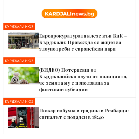
КЪРДЖАЛИ НЮЗ
Европрокуратурата влезе във ВиК –
Кърджали: Провежда се акция за
злоупотреби с европейски пари
КЪРДЖАЛИ НЮЗ
(ВИДЕО) Потерпевш от
Кърджалийско научи от полицията,
че земята му е използвана за
фиктивни субсидии
КЪРДЖАЛИ НЮЗ
Пожар избухна в градина в Резбарци:
сигналът е подаден в 18:40