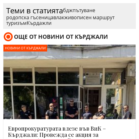
Теми в статията
бдж
пътуване
родопска гъсеница
влак
живописен маршрут
туризъм
Кърдажли
ОЩЕ ОТ НОВИНИ ОТ КЪРДЖАЛИ
НОВИНИ ОТ КЪРДЖАЛИ
Европрокуратурата влезе във ВиК –
Кърджали: Провежда се акция за