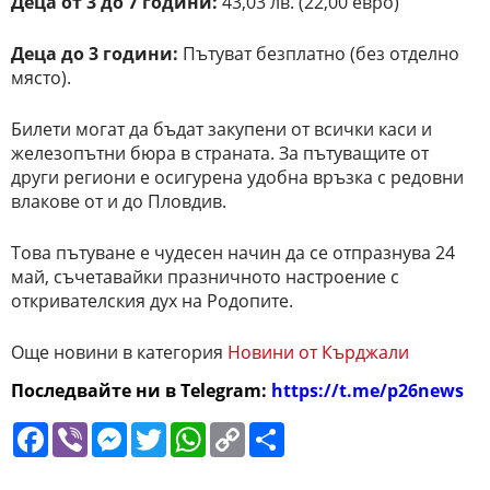
Деца от 3 до 7 години:
43,03 лв. (22,00 евро)
Деца до 3 години:
Пътуват безплатно (без отделно
място).
Билети могат да бъдат закупени от всички каси и
железопътни бюра в страната. За пътуващите от
други региони е осигурена удобна връзка с редовни
влакове от и до Пловдив.
Това пътуване е чудесен начин да се отпразнува 24
май, съчетавайки празничното настроение с
откривателския дух на Родопите.
Още новини в категория
Новини от Кърджали
Последвайте ни в Telegram:
https://t.me/p26news
Facebook
Viber
Messenger
Twitter
WhatsApp
Copy
Сподели
Link