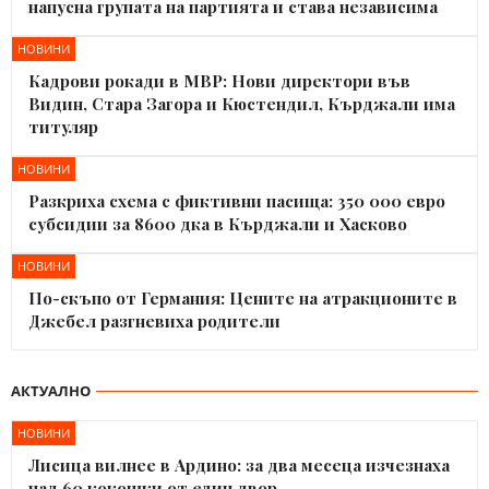
напусна групата на партията и става независима
НОВИНИ
Кадрови рокади в МВР: Нови директори във
Видин, Стара Загора и Кюстендил, Кърджали има
титуляр
НОВИНИ
Разкриха схема с фиктивни пасища: 350 000 евро
субсидии за 8600 дка в Кърджали и Хасково
НОВИНИ
По-скъпо от Германия: Цените на атракционите в
Джебел разгневиха родители
АКТУАЛНО
НОВИНИ
Лисица вилнее в Ардино: за два месеца изчезнаха
над 60 кокошки от един двор