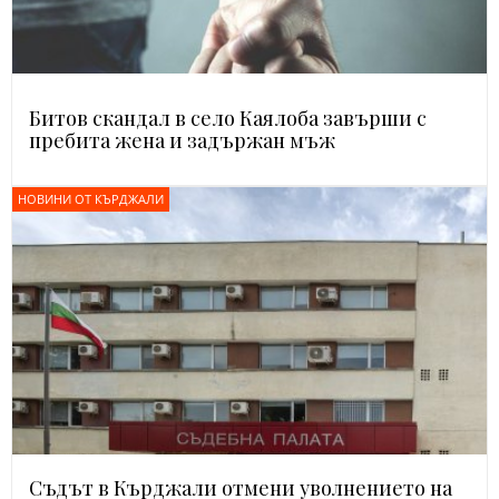
Битов скандал в село Каялоба завърши с
пребита жена и задържан мъж
НОВИНИ ОТ КЪРДЖАЛИ
Съдът в Кърджали отмени уволнението на