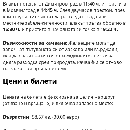
Влакът потегля от Димитровград в
11:40 ч.
и пристига
в Момчилград в
14:45 ч.
След двучасов престой, през
който туристите могат да разгледат града или
местните забележителности, влакът тръгва обратно в
16:30 ч.
и пристига в началната си точка в
19:22 ч.
Възможности за качване:
Желаещите могат да
започнат пътуването си от Хасково или Кърджали,
или да слязат на някоя от междинните спирки за
дълга разходка сред природата, качвайки се отново
на влака при връщането му.
Цени и билети
Цената на билета е фиксирана за целия маршрут
(отиване и връщане) и включва запазено място:
Възрастни:
58,67 лв. (30,00 евро)