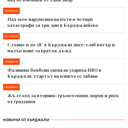
НОВИНИ
Над 1600 нарушения на пътя и четири
катастрофи за три дни в Кърджалийско
НОВИНИ
Слънце и до 28° в Кърджали днес: слаб вятър и
малък шанс за кратък дъжд
НОВИНИ
Фалшиви бомбени сигнали удариха НВО в
Кърджали: стартът на изпита се забави
НОВИНИ
Жълт код за вторник: гръмотевици, порои и риск
от градушки
НОВИНИ ОТ КЪРДЖАЛИ