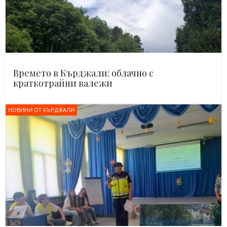
Времето в Кърджали: облачно с
краткотрайни валежи
НОВИНИ ОТ КЪРДЖАЛИ