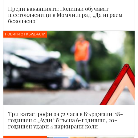
Преди ваканцията: Полицаи обучават
шестокласници в Момчилград „Да играем
безопасно“
НОВИНИ ОТ КЪРДЖАЛИ
Три катастрофи за 72 часа в Кърджали: 18-
годишен с „Ауди“ блъсна 6-годишно, 20-
годишен удари 4 паркирани коли