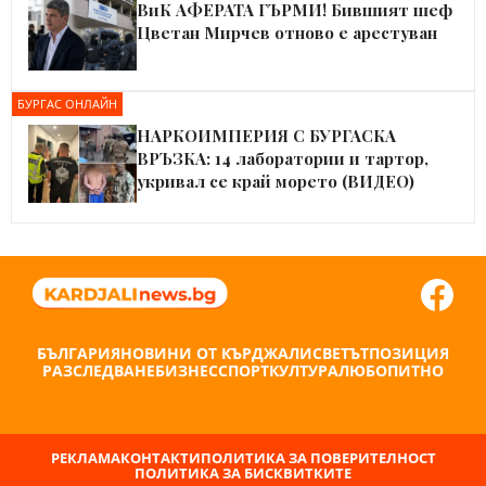
ВиК АФЕРАТА ГЪРМИ! Бившият шеф
Цветан Мирчев отново е арестуван
БУРГАС ОНЛАЙН
НАРКОИМПЕРИЯ С БУРГАСКА
ВРЪЗКА: 14 лаборатории и тартор,
укривал се край морето (ВИДЕО)
БЪЛГАРИЯ
НОВИНИ ОТ КЪРДЖАЛИ
СВЕТЪТ
ПОЗИЦИЯ
РАЗСЛЕДВАНЕ
БИЗНЕС
СПОРТ
КУЛТУРА
ЛЮБОПИТНО
РЕКЛАМА
КОНТАКТИ
ПОЛИТИКА ЗА ПОВЕРИТЕЛНОСТ
ПОЛИТИКА ЗА БИСКВИТКИТЕ