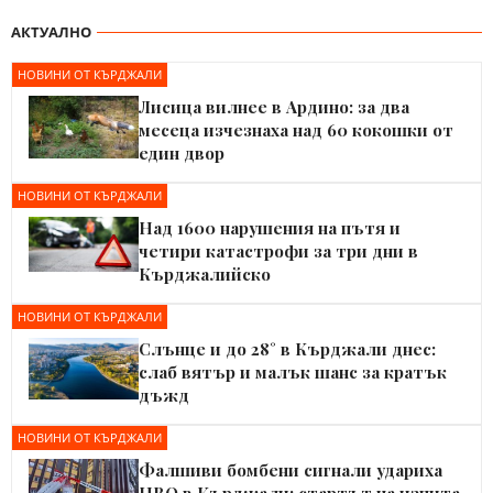
АКТУАЛНО
НОВИНИ ОТ КЪРДЖАЛИ
Лисица вилнее в Ардино: за два
месеца изчезнаха над 60 кокошки от
един двор
НОВИНИ ОТ КЪРДЖАЛИ
Над 1600 нарушения на пътя и
четири катастрофи за три дни в
Кърджалийско
НОВИНИ ОТ КЪРДЖАЛИ
Слънце и до 28° в Кърджали днес:
слаб вятър и малък шанс за кратък
дъжд
НОВИНИ ОТ КЪРДЖАЛИ
Фалшиви бомбени сигнали удариха