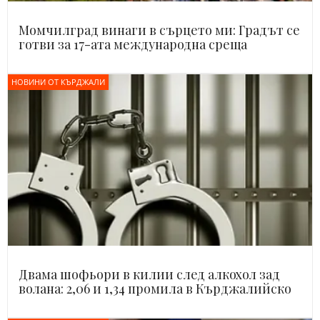
Момчилград винаги в сърцето ми: Градът се
готви за 17-ата международна среща
НОВИНИ ОТ КЪРДЖАЛИ
Двама шофьори в килии след алкохол зад
волана: 2,06 и 1,34 промила в Кърджалийско