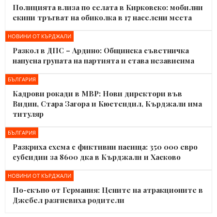
Полицията влиза по селата в Кирковско: мобилни
екипи тръгват на обиколка в 17 населени места
НОВИНИ ОТ КЪРДЖАЛИ
Разкол в ДПС – Ардино: Общинска съветничка
напусна групата на партията и става независима
БЪЛГАРИЯ
Кадрови рокади в МВР: Нови директори във
Видин, Стара Загора и Кюстендил, Кърджали има
титуляр
БЪЛГАРИЯ
Разкриха схема с фиктивни пасища: 350 000 евро
субсидии за 8600 дка в Кърджали и Хасково
НОВИНИ ОТ КЪРДЖАЛИ
По-скъпо от Германия: Цените на атракционите в
Джебел разгневиха родители