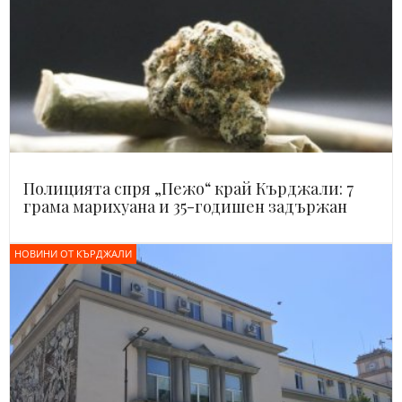
Полицията спря „Пежо“ край Кърджали: 7
грама марихуана и 35-годишен задържан
НОВИНИ ОТ КЪРДЖАЛИ