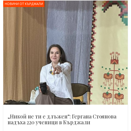
НОВИНИ ОТ КЪРДЖАЛИ
„Никой не ти е длъжен“: Гергана Стоянова
надъха 220 ученици в Кърджали