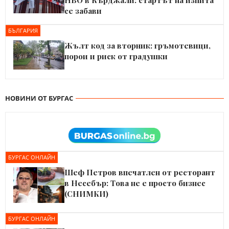
НВО в Кърджали: стартът на изпита
се забави
БЪЛГАРИЯ
Жълт код за вторник: гръмотевици,
порои и риск от градушки
НОВИНИ ОТ БУРГАС
БУРГАС ОНЛАЙН
Шеф Петров впечатлен от ресторант
в Несебър: Това не е просто бизнес
(СНИМКИ)
БУРГАС ОНЛАЙН