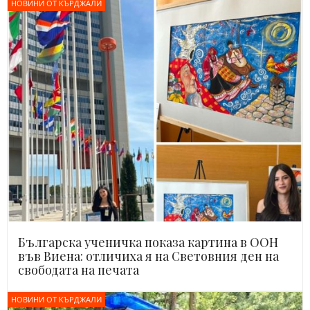
НОВИНИ ОТ КЪРДЖАЛИ
Българска ученичка показа картина в ООН
във Виена: отличиха я на Световния ден на
свободата на печата
НОВИНИ ОТ КЪРДЖАЛИ