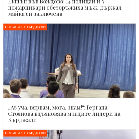
Екшън във Вождово: 14 полицаи и 3
пожарникари обезоръжиха мъж, държал
майка си заключена
НОВИНИ ОТ КЪРДЖАЛИ
„Аз уча, вярвам, мога, знам!“: Гергана
Стоянова вдъхновява младите лидери на
Кърджали
НОВИНИ ОТ КЪРДЖАЛИ