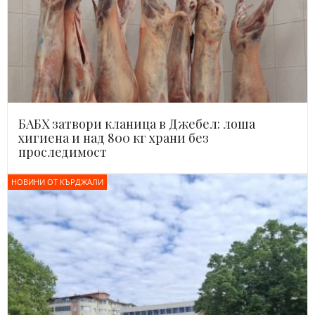
БАБХ затвори кланица в Джебел: лоша
хигиена и над 800 кг храни без
проследимост
НОВИНИ ОТ КЪРДЖАЛИ