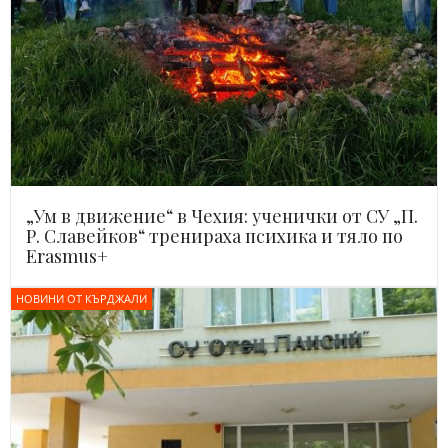
„Ум в движение“ в Чехия: ученички от СУ „П.
Р. Славейков“ тренираха психика и тяло по
Erasmus+
НОВИНИ ОТ КЪРДЖАЛИ