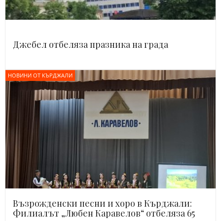
Джебел отбеляза празника на града
НОВИНИ ОТ КЪРДЖАЛИ
Възрожденски песни и хоро в Кърджали:
Филиалът „Любен Каравелов“ отбеляза 65