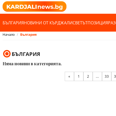
БЪЛГАРИЯ
НОВИНИ ОТ КЪРДЖАЛИ
СВЕТЪТ
ПОЗИЦИЯ
РАЗ
Начало
България
БЪЛГАРИЯ
Няма новини в категорията.
«
1
2
...
33
3