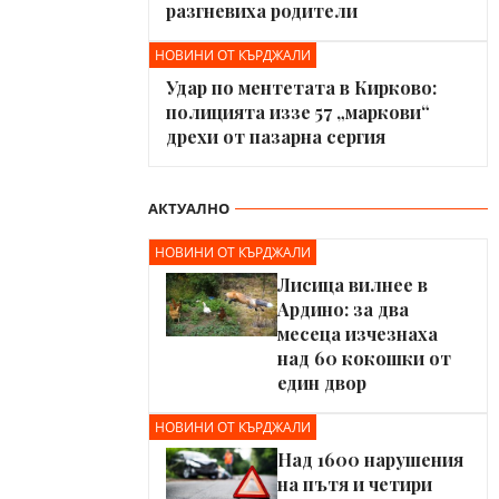
разгневиха родители
НОВИНИ ОТ КЪРДЖАЛИ
Удар по ментетата в Кирково:
полицията иззе 57 „маркови“
дрехи от пазарна сергия
АКТУАЛНО
НОВИНИ ОТ КЪРДЖАЛИ
Лисица вилнее в
Ардино: за два
месеца изчезнаха
над 60 кокошки от
един двор
НОВИНИ ОТ КЪРДЖАЛИ
Над 1600 нарушения
на пътя и четири