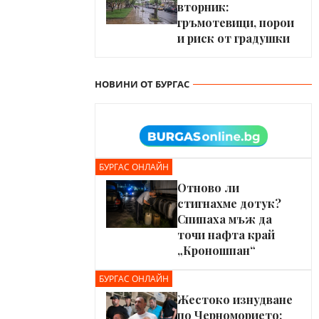
вторник:
гръмотевици, порои
и риск от градушки
НОВИНИ ОТ БУРГАС
БУРГАС ОНЛАЙН
Отново ли
стигнахме дотук?
Спипаха мъж да
точи нафта край
„Кроношпан“
БУРГАС ОНЛАЙН
Жестоко изнудване
по Черноморието: