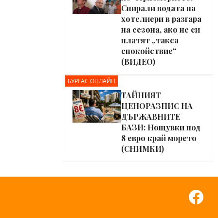
Спирали водата на
хотелиери в разгара
на сезона, ако не си
платят „такса
спокойствие“
(ВИДЕО)
БУРГАС ОНЛАЙН
ТАЙНИЯТ
ЦЕНОРАЗПИС НА
ДЪРЖАВНИТЕ
БАЗИ: Нощувки под
8 евро край морето
(СНИМКИ)