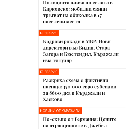
Полицията влиза по селата в
Кирковско: мобилни екипи
тръгват на обиколка в 17
населени места
БЪЛГАРИЯ
Кадрови рокади в МВР: Нови
директори във Видин, Стара
Загора и Кюстендил, Кърджали
има титуляр
БЪЛГАРИЯ
Разкриха схема с фиктивни
пасища: 350 000 евро субсидии
за 8600 дка в Кърджали и
Хасково
НОВИНИ ОТ КЪРДЖАЛИ
По-скъпо от Германия: Цените
на атракционите в Джебел