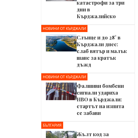
катастрофи за три
дни в
Кърджалийско
НОВИНИ ОТ КЪРДЖАЛИ
Слънце и до 28° в
Кърджали днес:
слаб вятър и малък
шанс за кратък
дъжд
НОВИНИ ОТ КЪРДЖАЛИ
Фалшиви бомбени
сигнали удариха
НВО в Кърджали:
стартът на изпита
се забави
БЪЛГАРИЯ
Жълт код за