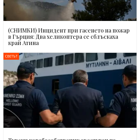
(СНИМКИ) Инцидент при гасенето на пожар
в Гърция: Два хеликоптера се сблъскаха
край Атина
СВЕТЪТ