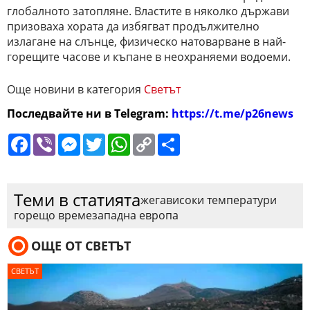
глобалното затопляне. Властите в няколко държави
призоваха хората да избягват продължително
излагане на слънце, физическо натоварване в най-
горещите часове и къпане в неохраняеми водоеми.
Още новини в категория
Светът
Последвайте ни в Telegram:
https://t.me/p26news
Facebook
Viber
Messenger
Twitter
WhatsApp
Copy
Сподели
Link
Теми в статията
жега
високи температури
горещо време
западна европа
ОЩЕ ОТ СВЕТЪТ
СВЕТЪТ