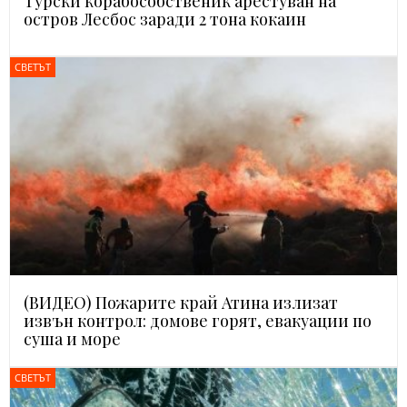
Турски корабособственик арестуван на
остров Лесбос заради 2 тона кокаин
СВЕТЪТ
(ВИДЕО) Пожарите край Атина излизат
извън контрол: домове горят, евакуации по
суша и море
СВЕТЪТ