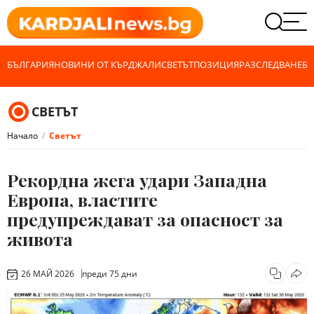
БЪЛГАРИЯ
НОВИНИ ОТ КЪРДЖАЛИ
СВЕТЪТ
ПОЗИЦИЯ
РАЗСЛЕДВАНЕ
БИ
СВЕТЪТ
Начало
Светът
Рекордна жега удари Западна
Европа, властите
предупреждават за опасност за
живота
26 МАЙ 2026
преди 75 дни