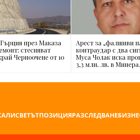
 Гърция през Маказа
Арест за „фалшиви п
ремонт: стесняват
контраудар с два сиг
край Черноочене от 10
Муса Чолак иска про
3,3 млн. лв. в Минер
ЖАЛИ
СВЕТЪТ
ПОЗИЦИЯ
РАЗСЛЕДВАНЕ
БИЗНЕ