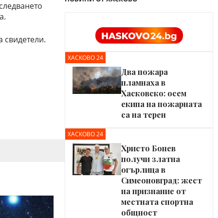
зследването
а.
а свидетели.
ХАСКОВО 24
Два пожара
пламнаха в
Хасковско: осем
екипа на пожарната
са на терен
ХАСКОВО 24
Христо Бонев
получи златна
огърлица в
Симеоновград: жест
на признание от
местната спортна
общност