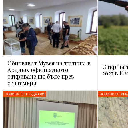
Обновяват Музея на тютюна в
Откриват
Ардино, официалното
2027 в И
откриване ще бъде през
септември
НОВИНИ ОТ КЪРДЖАЛИ
НОВИНИ ОТ КЪ