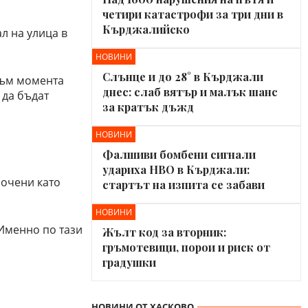
четири катастрофи за три дни в
Кърджалийско
л на улица в
НОВИНИ
Слънце и до 28° в Кърджали
Към момента
днес: слаб вятър и малък шанс
 да бъдат
за кратък дъжд
НОВИНИ
Фалшиви бомбени сигнали
удариха НВО в Кърджали:
сочени като
стартът на изпита се забави
НОВИНИ
 Именно по тази
Жълт код за вторник:
гръмотевици, порои и риск от
градушки
НОВИНИ ОТ ХАСКОВО