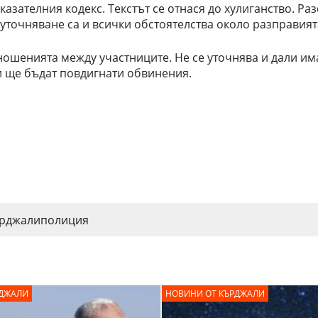
аказателния кодекс. Текстът се отнася до хулиганство. Ра
 уточняване са и всички обстоятелства около разправият
ошенията между участниците. Не се уточнява и дали им
ли ще бъдат повдигнати обвинения.
ърджали
полиция
РДЖАЛИ
НОВИНИ ОТ КЪРДЖАЛИ