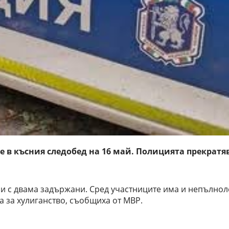
 в късния следобед на 16 май. Полицията прекратя
и с двама задържани. Сред участниците има и непълнол
а за хулиганство, съобщиха от МВР.