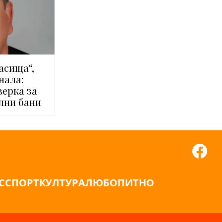
асища“,
нала:
верка за
ални бани
С
СПОРТ
КУЛТУРА
ЛЮБОПИТНО