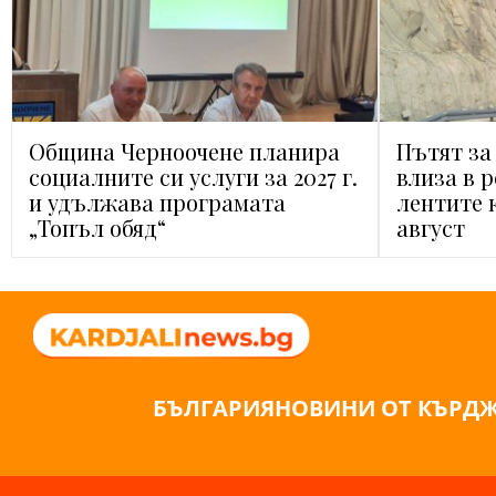
Община Черноочене планира
Пътят за
социалните си услуги за 2027 г.
влиза в 
и удължава програмата
лентите 
„Топъл обяд“
август
БЪЛГАРИЯ
НОВИНИ ОТ КЪРД