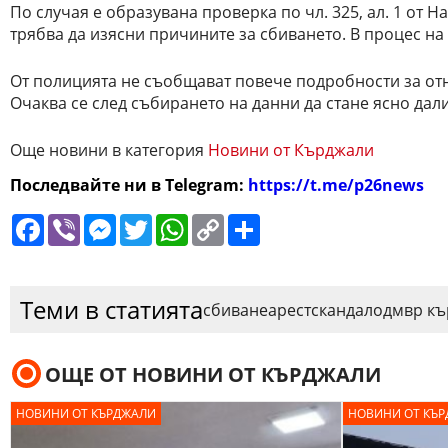
По случая е образувана проверка по чл. 325, ал. 1 от Н
трябва да изясни причините за сбиването. В процес на
От полицията не съобщават повече подробности за отн
Очаква се след събирането на данни да стане ясно да
Още новини в категория
Новини от Кърджали
Последвайте ни в Telegram:
https://t.me/p26news
Facebook
Viber
Messenger
Twitter
WhatsApp
Copy
Сподели
Link
Теми в статията
сбиване
арест
скандал
одмвр к
ОЩЕ ОТ НОВИНИ ОТ КЪРДЖАЛИ
НОВИНИ ОТ КЪРДЖАЛИ
НОВИНИ ОТ КЪ