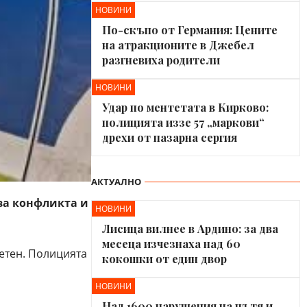
НОВИНИ
По-скъпо от Германия: Цените
на атракционите в Джебел
разгневиха родители
НОВИНИ
Удар по ментетата в Кирково:
полицията иззе 57 „маркови“
дрехи от пазарна сергия
АКТУАЛНО
ва конфликта и
НОВИНИ
Лисица вилнее в Ардино: за два
месеца изчезнаха над 60
етен. Полицията
кокошки от един двор
НОВИНИ
Над 1600 нарушения на пътя и