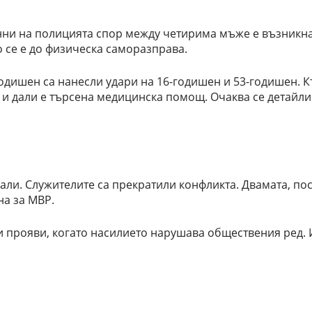
анни на полицията спор между четирима мъже е възникна
о се е до физическа саморазправа.
одишен са нанесли удари на 16-годишен и 53-годишен. 
 и дали е търсена медицинска помощ. Очаква се детайли
али. Служителите са прекратили конфликта. Двамата, по
на за МВР.
и прояви, когато насилието нарушава обществения ред.