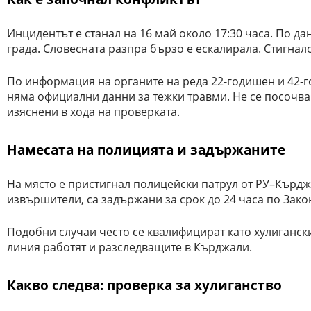
Инцидентът е станал на 16 май около 17:30 часа. По д
града. Словесната разпра бързо е ескалирала. Стигнал
По информация на органите на реда 22-годишен и 42-г
няма официални данни за тежки травми. Не се посочва
изяснени в хода на проверката.
Намесата на полицията и задържаните
На място е пристигнал полицейски патрул от РУ–Кърдж
извършители, са задържани за срок до 24 часа по Зако
Подобни случаи често се квалифицират като хулиганск
линия работят и разследващите в Кърджали.
Какво следва: проверка за хулиганство