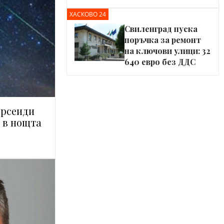
ХАСКОВО 24
Свиленград пуска
поръчка за ремонт
на ключови улици: 32
640 евро без ДДС
ерсеиди
к в нощта