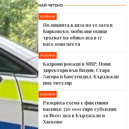
НАЙ-ЧЕТЕНО
НОВИНИ
Полицията влиза по селата в
Кирковско: мобилни екипи
тръгват на обиколка в 17
населени места
НОВИНИ
Кадрови рокади в МВР: Нови
директори във Видин, Стара
Загора и Кюстендил, Кърджали
има титуляр
НОВИНИ
Разкриха схема с фиктивни
пасища: 350 000 евро субсидии
за 8600 дка в Кърджали и
Хасково