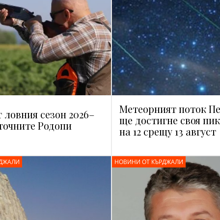
Метеорният поток П
 ловния сезон 2026–
ще достигне своя пи
зточните Родопи
на 12 срещу 13 август
РДЖАЛИ
НОВИНИ ОТ КЪРДЖАЛИ