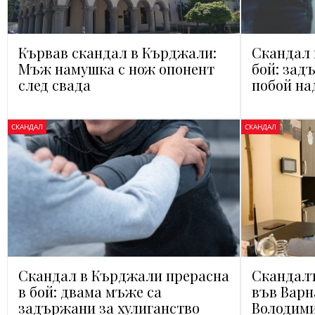
Кървав скандал в Кърджали:
Скандал 
Мъж намушка с нож опонент
бой: зад
след свада
побой на
СКАНДАЛ
СКАНДАЛ
Скандал в Кърджали прерасна
Скандалъ
в бой: двама мъже са
във Варн
задържани за хулиганство
Володими