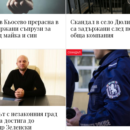
в Кьосево прерасна в
Скандал в село Дюли
ържани съпрузи за
са задържани след п
д майка и син
обща компания
СКАНДАЛ
т с незаконния град
а достига до
р Зеленски