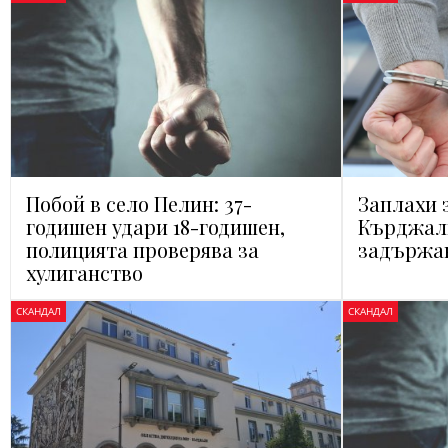
Побой в село Пелин: 37-
Заплахи 
годишен удари 18-годишен,
Кърджали
полицията проверява за
задържан
хулиганство
СКАНДАЛ
СКАНДАЛ