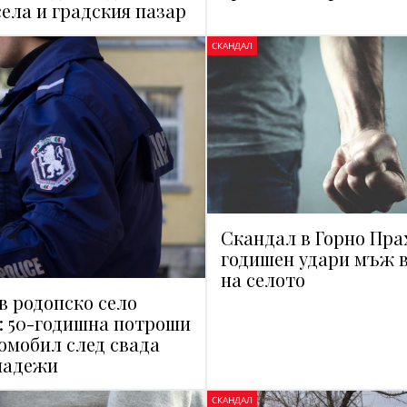
села и градския пазар
СКАНДАЛ
Скандал в Горно Прах
годишен удари мъж 
на селото
в родопско село
: 50-годишна потроши
омобил след свада
ладежи
СКАНДАЛ