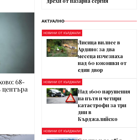
дрехи от пазарна сергия
АКТУАЛНО
НОВИНИ ОТ КЪРДЖАЛИ
Лисица вилнее в
Ардино: за два
месеца изчезнаха
над 60 кокошки от
един двор
ово: 68-
НОВИНИ ОТ КЪРДЖАЛИ
в центъра
Над 1600 нарушения
на пътя и четири
катастрофи за три
дни в
Кърджалийско
НОВИНИ ОТ КЪРДЖАЛИ