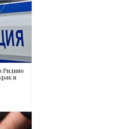
в Ридино
крак и