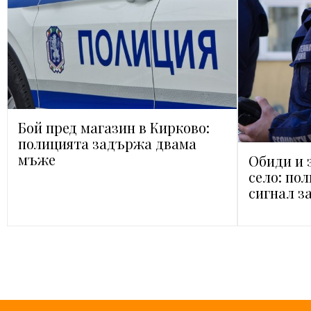
Бой пред магазин в Кирково:
полицията задържа двама
мъже
Обиди и 
село: по
сигнал з