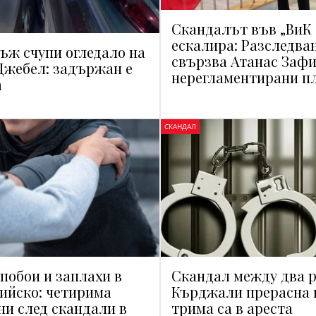
Скандалът във „ВиК 
ескалира: Разследва
ъж счупи огледало на
свързва Атанас Зафи
 Джебел: задържан е
нерегламентирани п
а
СКАНДАЛ
 побои и заплахи в
Скандал между два р
ийско: четирима
Кърджали прерасна в
и след скандали в
трима са в ареста