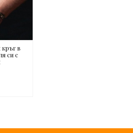
 кръг в
я си с
н