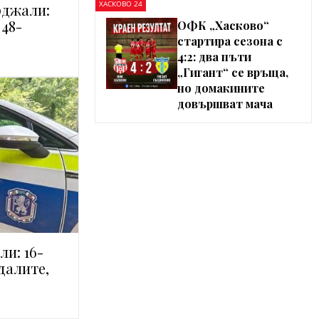
ХАСКОВО 24
рджали:
 48-
ОФК „Хасково“
стартира сезона с
4:2: два пъти
„Гигант“ се връща,
но домакините
довършват мача
и: 16-
далите,