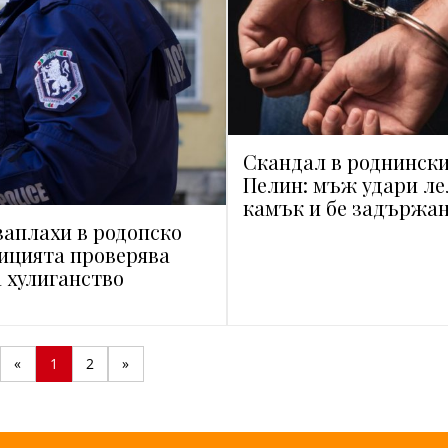
Скандал в роднински
Пелин: мъж удари лел
камък и бе задържа
заплахи в родопско
лицията проверява
а хулиганство
«
1
2
»