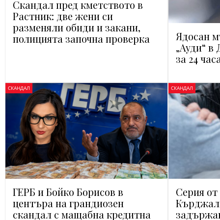
Скандал пред кметството в
Растник: две жени си
разменяли обиди и закани,
Ядосан м
полицията започна проверка
„Ауди“ в
за 24 час
СКАНДАЛ
СКАНДАЛ
ГЕРБ и Бойко Борисов в
Серия от
центъра на грандиозен
Кърджал
скандал с мащабна кредитна
задържан