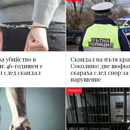
за убийство в
Скандал на пътя кра
: 46-годишен е
Соколино: две шофьо
 след скандал
скараха след спор за
нарушение
СКАНДАЛ