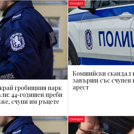
СКАНДАЛ
Комшийски скандал 
завърши със счупен 
арест
край гробищния парк
ли: 44-годишен преби
же, счупи им ръцете
СКАНДАЛ