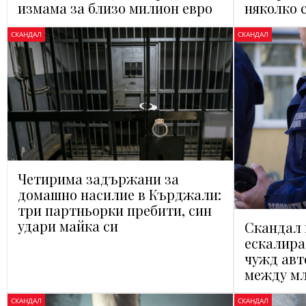
измама за близо милион евро
няколко 
СКАНДАЛ
СКАНДАЛ
Четирима задържани за
домашно насилие в Кърджали:
три партньорки пребити, син
удари майка си
Скандал 
ескалира
чужд авт
между м
СКАНДАЛ
СКАНДАЛ