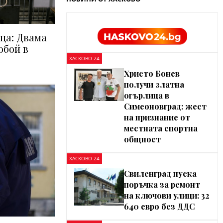
ца: Двама
обой в
ХАСКОВО 24
Христо Бонев
получи златна
огърлица в
Симеоновград: жест
на признание от
местната спортна
общност
ХАСКОВО 24
Свиленград пуска
поръчка за ремонт
на ключови улици: 32
640 евро без ДДС