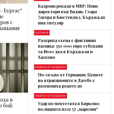
Кадрови рокади в МВР: Нови
– Бургас“
директори във Видин, Стара
не
Загора и Кюстендил, Кърджали
ров с
има титуляр
лащания
БЪЛГАРИЯ
Разкриха схема с фиктивни
пасища: 350 000 евро субсидии
за 8600 дка в Кърджали и
Хасково
НОВИНИ ОТ КЪРДЖАЛИ
По-скъпо от Германия: Цените
на атракционите в Джебел
разгневиха родители
НОВИНИ ОТ КЪРДЖАЛИ
ода в
Удар по ментетата в Кирково:
 бой:
полицията иззе 57 „маркови“