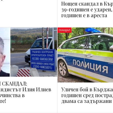
Нощен скандал в Къ
39-годишен е ударен,
годишен е в ареста
СКАНДАЛ
 СКАНДАЛ:
Уличен бой в Кърджал
андистът Илия Илиев
годишен сред постра
зчинства в
двама са задържани
те!