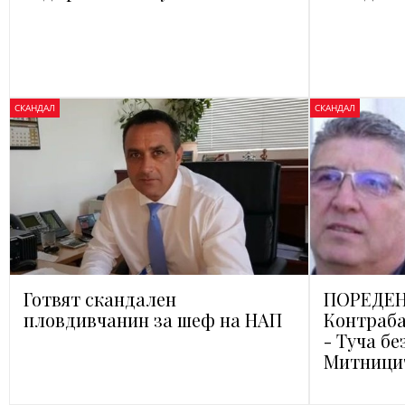
СКАНДАЛ
СКАНДАЛ
Готвят скандален
ПОРЕДЕН
пловдивчанин за шеф на НАП
Контраб
- Туча бе
Митници