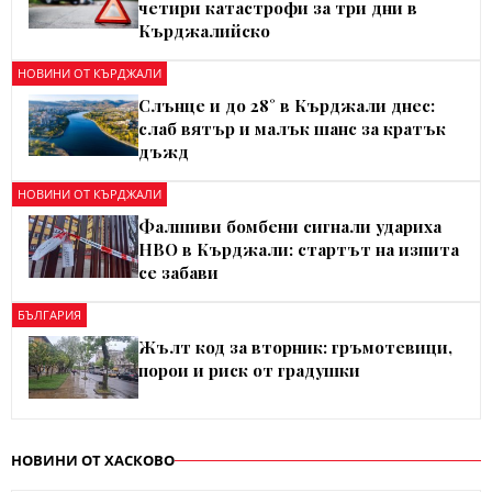
четири катастрофи за три дни в
Кърджалийско
НОВИНИ ОТ КЪРДЖАЛИ
Слънце и до 28° в Кърджали днес:
слаб вятър и малък шанс за кратък
дъжд
НОВИНИ ОТ КЪРДЖАЛИ
Фалшиви бомбени сигнали удариха
НВО в Кърджали: стартът на изпита
се забави
БЪЛГАРИЯ
Жълт код за вторник: гръмотевици,
порои и риск от градушки
НОВИНИ ОТ ХАСКОВО