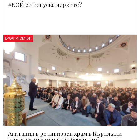
#КОЙ си изпуска нервите?
ЕРОЛ МЮМЮН
Агитация в религиозен храм в Кърджали
или институционално безсилие?