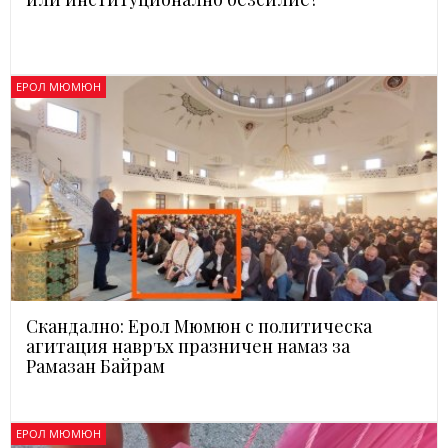
ЕРОЛ МЮМЮН
Скандално: Ерол Мюмюн с политическа
агитация навръх празничен намаз за
Рамазан Байрам
ЕРОЛ МЮМЮН