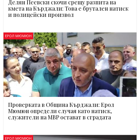
Делян Пеевски скочи срещу разпита на
кмета на Кърджали: Това е брутален натиск
и полицейски произвол
ЕРОЛ МЮМЮН
Проверката в Община Кърджали: Ерол
Мюмюн определи случая като натиск,
служители на МВР остават в сградата
ЕРОЛ МЮМЮН