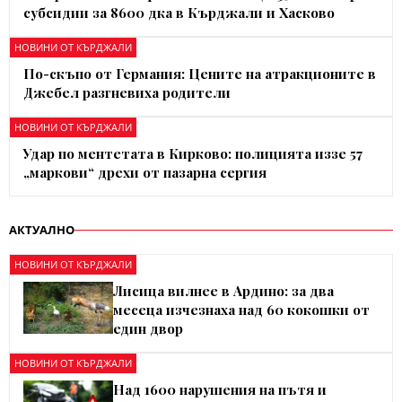
субсидии за 8600 дка в Кърджали и Хасково
НОВИНИ ОТ КЪРДЖАЛИ
По-скъпо от Германия: Цените на атракционите в
Джебел разгневиха родители
НОВИНИ ОТ КЪРДЖАЛИ
Удар по ментетата в Кирково: полицията иззе 57
„маркови“ дрехи от пазарна сергия
АКТУАЛНО
НОВИНИ ОТ КЪРДЖАЛИ
Лисица вилнее в Ардино: за два
месеца изчезнаха над 60 кокошки от
един двор
НОВИНИ ОТ КЪРДЖАЛИ
Над 1600 нарушения на пътя и