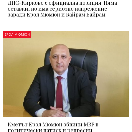
ДПС-Кирково с официална позиция: Няма
оставки, но има сериозно напрежение
заради Ерол Мюмюн и Байрам Байрам
ЕРОЛ МЮМЮН
Кметът Ерол Мюмюн обвини МВР в
политически натиск и репресии