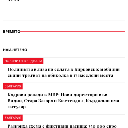
ВРЕМЕТО
НАЙ-ЧЕТЕНО
НОВИНИ ОТ КЪРДЖАЛИ
Полицията влиза по селата в Кирковско: мобилни
екипи тръгват на обиколка в 17 населени места
БЪЛГАРИЯ
Кадрови рокади в МВР: Нови директори във
Видин, Стара Загора и Кюстендил, Кърджали има
титуляр
БЪЛГАРИЯ
Разкриха схема с фиктивни пасища: 350 000 евро