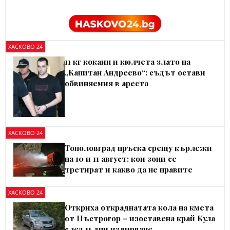
ХАСКОВО 24
11 кг кокаин и кюлчета злато на
„Капитан Андреево“: съдът остави
обвиняемия в ареста
ХАСКОВО 24
Тополовград пръска срещу кърлежи
на 10 и 11 август: кои зони се
третират и какво да не правите
ХАСКОВО 24
Откриха откраднатата кола на кмета
от Пъстрогор – изоставена край Кула
след 11 дни издирване