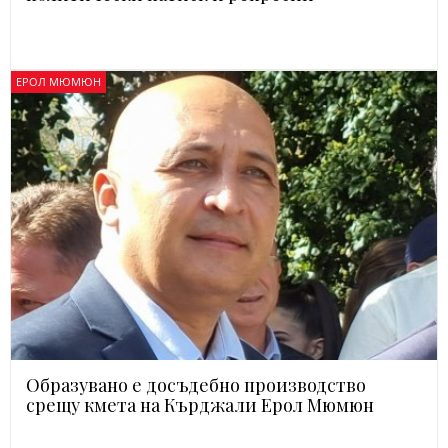
ЕРОЛ МЮМЮН
Образувано е досъдебно производство
срещу кмета на Кърджали Ерол Мюмюн