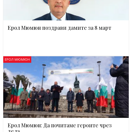
Ерол Мюмюн поздрави дамите за 8 март
ЕРОЛ МЮМЮН
Ерол Мюмюн: Да почитаме героите чрез
дела