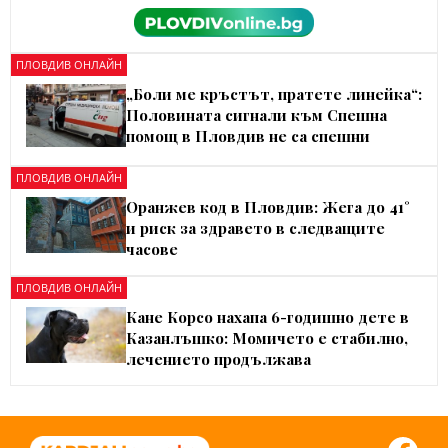
ПЛОВДИВ ОНЛАЙН
„Боли ме кръстът, пратете линейка“:
Половината сигнали към Спешна
помощ в Пловдив не са спешни
ПЛОВДИВ ОНЛАЙН
Оранжев код в Пловдив: Жега до 41°
и риск за здравето в следващите
часове
ПЛОВДИВ ОНЛАЙН
Кане Корсо нахапа 6-годишно дете в
Казанлъшко: Момичето е стабилно,
лечението продължава