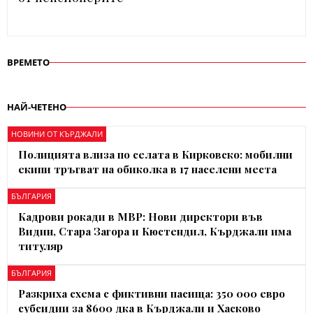
ВРЕМЕТО
НАЙ-ЧЕТЕНО
НОВИНИ ОТ КЪРДЖАЛИ
Полицията влиза по селата в Кирковско: мобилни
екипи тръгват на обиколка в 17 населени места
БЪЛГАРИЯ
Кадрови рокади в МВР: Нови директори във
Видин, Стара Загора и Кюстендил, Кърджали има
титуляр
БЪЛГАРИЯ
Разкриха схема с фиктивни пасища: 350 000 евро
субсидии за 8600 дка в Кърджали и Хасково