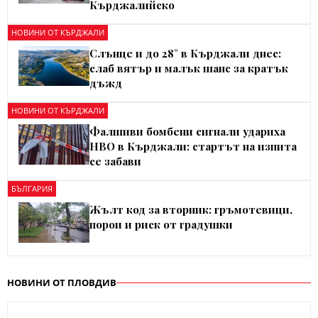
Кърджалийско
НОВИНИ ОТ КЪРДЖАЛИ
Слънце и до 28° в Кърджали днес:
слаб вятър и малък шанс за кратък
дъжд
НОВИНИ ОТ КЪРДЖАЛИ
Фалшиви бомбени сигнали удариха
НВО в Кърджали: стартът на изпита
се забави
БЪЛГАРИЯ
Жълт код за вторник: гръмотевици,
порои и риск от градушки
НОВИНИ ОТ ПЛОВДИВ