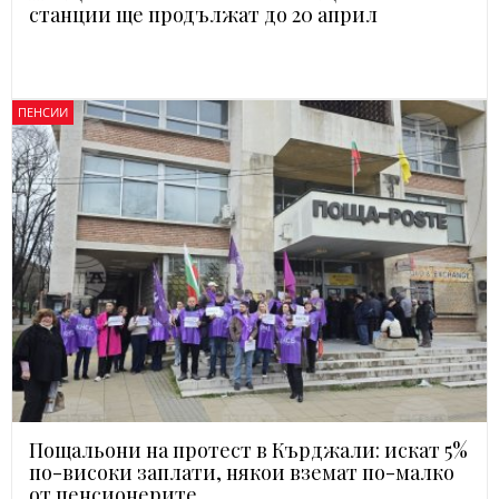
станции ще продължат до 20 април
ПЕНСИИ
Пощальони на протест в Кърджали: искат 5%
по-високи заплати, някои вземат по-малко
от пенсионерите