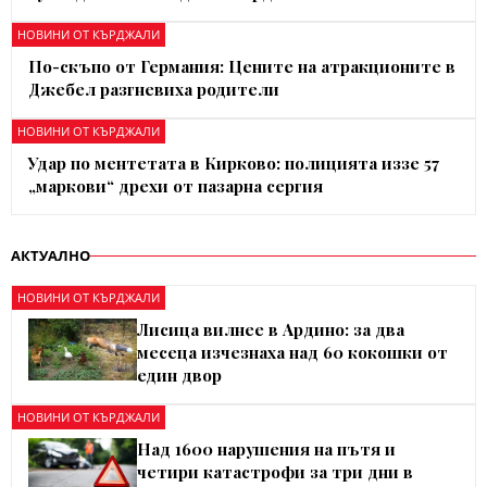
НОВИНИ ОТ КЪРДЖАЛИ
По-скъпо от Германия: Цените на атракционите в
Джебел разгневиха родители
НОВИНИ ОТ КЪРДЖАЛИ
Удар по ментетата в Кирково: полицията иззе 57
„маркови“ дрехи от пазарна сергия
АКТУАЛНО
НОВИНИ ОТ КЪРДЖАЛИ
Лисица вилнее в Ардино: за два
месеца изчезнаха над 60 кокошки от
един двор
НОВИНИ ОТ КЪРДЖАЛИ
Над 1600 нарушения на пътя и
четири катастрофи за три дни в