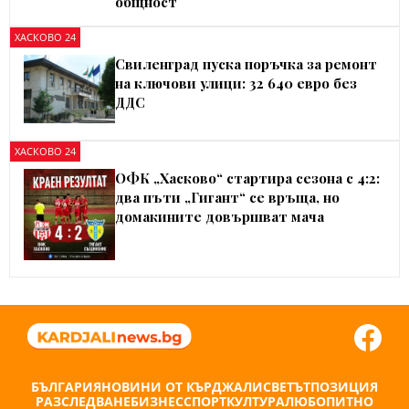
общност
ХАСКОВО 24
Свиленград пуска поръчка за ремонт
на ключови улици: 32 640 евро без
ДДС
ХАСКОВО 24
ОФК „Хасково“ стартира сезона с 4:2:
два пъти „Гигант“ се връща, но
домакините довършват мача
БЪЛГАРИЯ
НОВИНИ ОТ КЪРДЖАЛИ
СВЕТЪТ
ПОЗИЦИЯ
РАЗСЛЕДВАНЕ
БИЗНЕС
СПОРТ
КУЛТУРА
ЛЮБОПИТНО