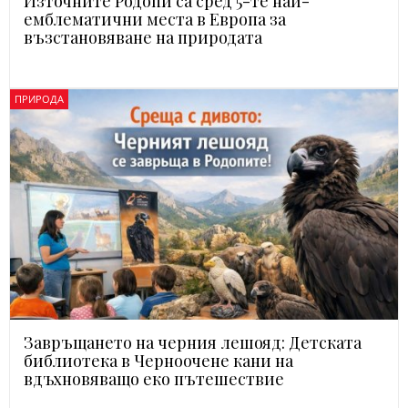
Източните Родопи са сред 5-те най-
емблематични места в Европа за
възстановяване на природата
ПРИРОДА
Завръщането на черния лешояд: Детската
библиотека в Черноочене кани на
вдъхновяващо еко пътешествие