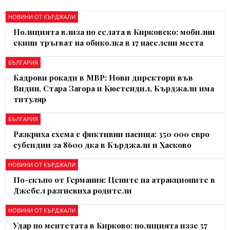
НОВИНИ ОТ КЪРДЖАЛИ
Полицията влиза по селата в Кирковско: мобилни
екипи тръгват на обиколка в 17 населени места
БЪЛГАРИЯ
Кадрови рокади в МВР: Нови директори във
Видин, Стара Загора и Кюстендил, Кърджали има
титуляр
БЪЛГАРИЯ
Разкриха схема с фиктивни пасища: 350 000 евро
субсидии за 8600 дка в Кърджали и Хасково
НОВИНИ ОТ КЪРДЖАЛИ
По-скъпо от Германия: Цените на атракционите в
Джебел разгневиха родители
НОВИНИ ОТ КЪРДЖАЛИ
Удар по ментетата в Кирково: полицията иззе 57