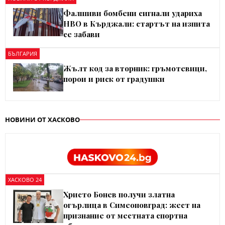
Фалшиви бомбени сигнали удариха
НВО в Кърджали: стартът на изпита
се забави
БЪЛГАРИЯ
Жълт код за вторник: гръмотевици,
порои и риск от градушки
НОВИНИ ОТ ХАСКОВО
ХАСКОВО 24
Христо Бонев получи златна
огърлица в Симеоновград: жест на
признание от местната спортна