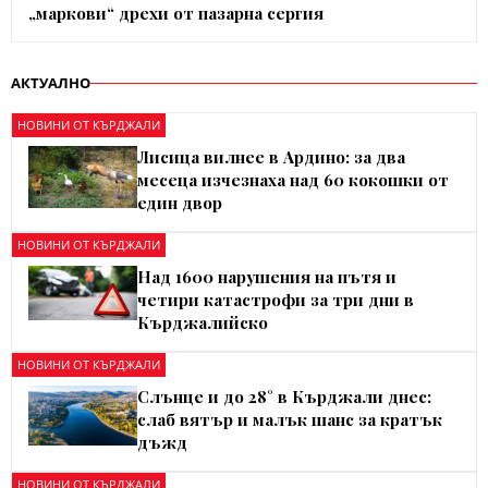
„маркови“ дрехи от пазарна сергия
АКТУАЛНО
НОВИНИ ОТ КЪРДЖАЛИ
Лисица вилнее в Ардино: за два
месеца изчезнаха над 60 кокошки от
един двор
НОВИНИ ОТ КЪРДЖАЛИ
Над 1600 нарушения на пътя и
четири катастрофи за три дни в
Кърджалийско
НОВИНИ ОТ КЪРДЖАЛИ
Слънце и до 28° в Кърджали днес:
слаб вятър и малък шанс за кратък
дъжд
НОВИНИ ОТ КЪРДЖАЛИ