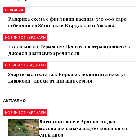
БЪЛГАРИЯ
Разкриха схема с фиктивни пасища: 350 000 евро
субсидии за 8600 дка в Кърджали и Хасково
НОВИНИ ОТ КЪРДЖАЛИ
По-скъпо от Германия: Цените на атракционите в
Джебел разгневиха родители
НОВИНИ ОТ КЪРДЖАЛИ
Удар по ментетата в Кирково: полицията иззе 57
„маркови“ дрехи от пазарна сергия
АКТУАЛНО
НОВИНИ ОТ КЪРДЖАЛИ
Лисица вилнее в Ардино: за два
месеца изчезнаха над 60 кокошки от
един двор