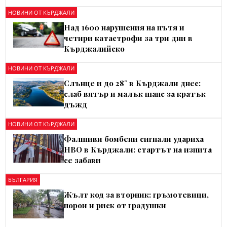
НОВИНИ ОТ КЪРДЖАЛИ
Над 1600 нарушения на пътя и
четири катастрофи за три дни в
Кърджалийско
НОВИНИ ОТ КЪРДЖАЛИ
Слънце и до 28° в Кърджали днес:
слаб вятър и малък шанс за кратък
дъжд
НОВИНИ ОТ КЪРДЖАЛИ
Фалшиви бомбени сигнали удариха
НВО в Кърджали: стартът на изпита
се забави
БЪЛГАРИЯ
Жълт код за вторник: гръмотевици,
порои и риск от градушки