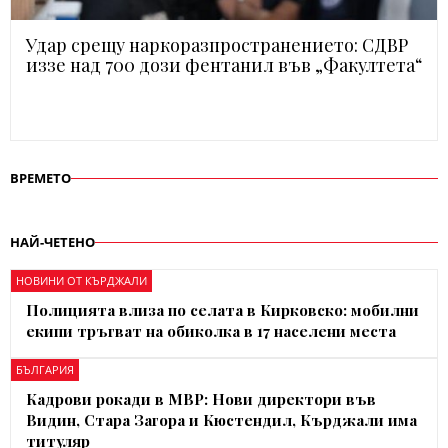
Удар срещу наркоразпространението: СДВР
иззе над 700 дози фентанил във „Факултета“
ВРЕМЕТО
НАЙ-ЧЕТЕНО
НОВИНИ ОТ КЪРДЖАЛИ
Полицията влиза по селата в Кирковско: мобилни
екипи тръгват на обиколка в 17 населени места
БЪЛГАРИЯ
Кадрови рокади в МВР: Нови директори във
Видин, Стара Загора и Кюстендил, Кърджали има
титуляр