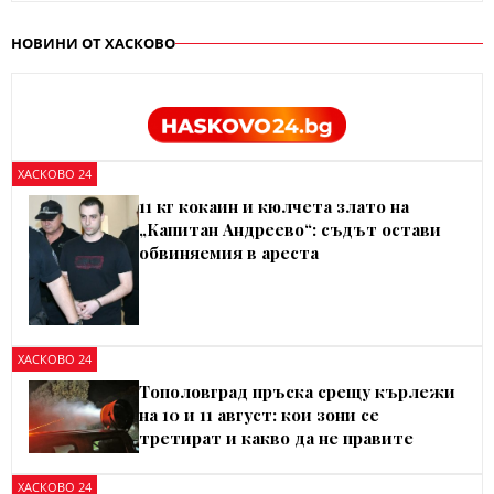
НОВИНИ ОТ ХАСКОВО
ХАСКОВО 24
11 кг кокаин и кюлчета злато на
„Капитан Андреево“: съдът остави
обвиняемия в ареста
ХАСКОВО 24
Тополовград пръска срещу кърлежи
на 10 и 11 август: кои зони се
третират и какво да не правите
ХАСКОВО 24