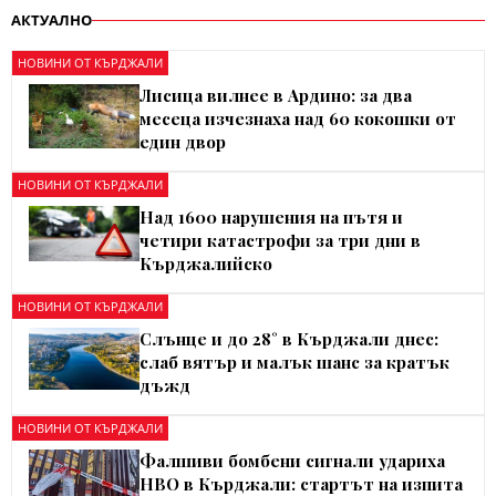
АКТУАЛНО
НОВИНИ ОТ КЪРДЖАЛИ
Лисица вилнее в Ардино: за два
месеца изчезнаха над 60 кокошки от
един двор
НОВИНИ ОТ КЪРДЖАЛИ
Над 1600 нарушения на пътя и
четири катастрофи за три дни в
Кърджалийско
НОВИНИ ОТ КЪРДЖАЛИ
Слънце и до 28° в Кърджали днес:
слаб вятър и малък шанс за кратък
дъжд
НОВИНИ ОТ КЪРДЖАЛИ
Фалшиви бомбени сигнали удариха
НВО в Кърджали: стартът на изпита