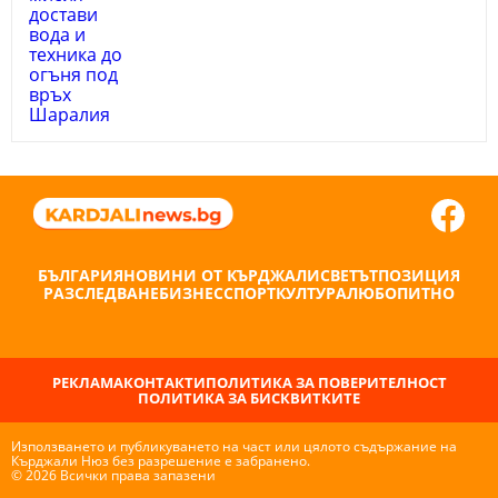
БЪЛГАРИЯ
НОВИНИ ОТ КЪРДЖАЛИ
СВЕТЪТ
ПОЗИЦИЯ
РАЗСЛЕДВАНЕ
БИЗНЕС
СПОРТ
КУЛТУРА
ЛЮБОПИТНО
РЕКЛАМА
КОНТАКТИ
ПОЛИТИКА ЗА ПОВЕРИТЕЛНОСТ
ПОЛИТИКА ЗА БИСКВИТКИТЕ
Използването и публикуването на част или цялото съдържание на
Кърджали Нюз без разрешение е забранено.
© 2026 Всички права запазени