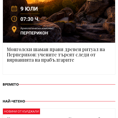
Монголски шаман прави древен ритуал на
Перперикон: учените търсят следи от
вярванията на прабългарите
ВРЕМЕТО
НАЙ-ЧЕТЕНО
НОВИНИ ОТ КЪРДЖАЛИ