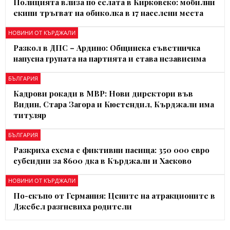
Полицията влиза по селата в Кирковско: мобилни
екипи тръгват на обиколка в 17 населени места
НОВИНИ ОТ КЪРДЖАЛИ
Разкол в ДПС – Ардино: Общинска съветничка
напусна групата на партията и става независима
БЪЛГАРИЯ
Кадрови рокади в МВР: Нови директори във
Видин, Стара Загора и Кюстендил, Кърджали има
титуляр
БЪЛГАРИЯ
Разкриха схема с фиктивни пасища: 350 000 евро
субсидии за 8600 дка в Кърджали и Хасково
НОВИНИ ОТ КЪРДЖАЛИ
По-скъпо от Германия: Цените на атракционите в
Джебел разгневиха родители