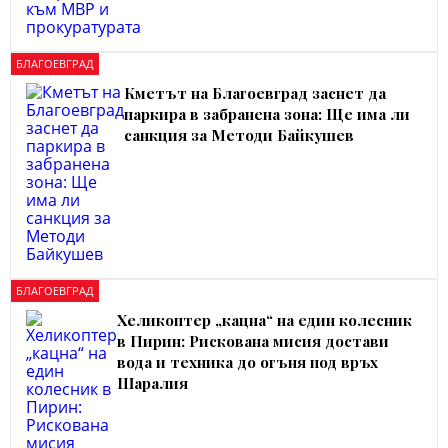
БЛАГОЕВГРАД
Кметът на Благоевград заснет да
паркира в забранена зона: Ще има ли
санкция за Методи Байкушев
БЛАГОЕВГРАД
Хеликоптер „кацна“ на един колесник
в Пирин: Рискована мисия достави
вода и техника до огъня под връх
Шаралия