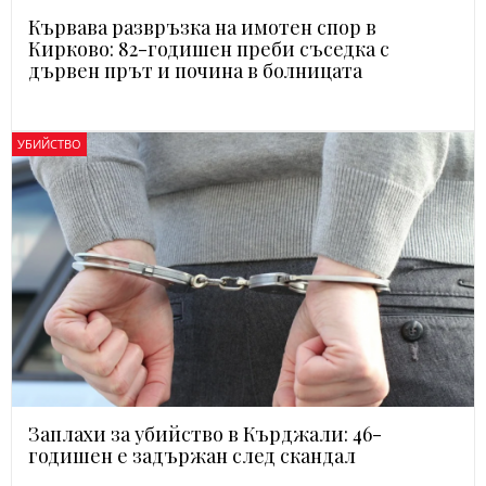
Кървава развръзка на имотен спор в
Кирково: 82-годишен преби съседка с
дървен прът и почина в болницата
УБИЙСТВО
Заплахи за убийство в Кърджали: 46-
годишен е задържан след скандал