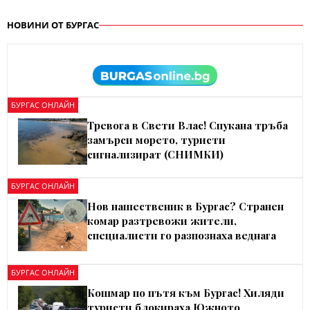
НОВИНИ ОТ БУРГАС
БУРГАС ОНЛАЙН
Тревога в Свети Влас! Спукана тръба
замърси морето, туристи
сигнализират (СНИМКИ)
БУРГАС ОНЛАЙН
Нов нашественик в Бургас? Странен
комар разтревожи жители,
специалисти го разпознаха веднага
БУРГАС ОНЛАЙН
Кошмар по пътя към Бургас! Хиляди
туристи блокираха Южното