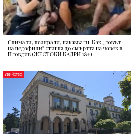
Снимали, позирали, наказвали: Как „ловът
на педофили“ стигна до смъртта на човек в
Пловдив (ЖЕСТОКИ КАДРИ 18+)
УБИЙСТВО