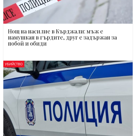
Нощ на насилие в Кърджали: мъж е
намушкан в гърдите, друг е задържан за
побой и обиди
УБИЙСТВО