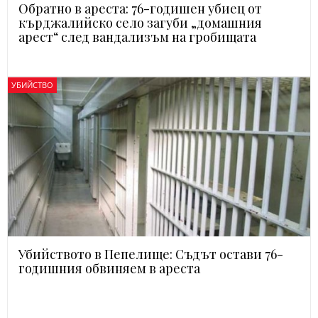
Обратно в ареста: 76-годишен убиец от
кърджалийско село загуби „домашния
арест“ след вандализъм на гробищата
УБИЙСТВО
Убийството в Пепелище: Съдът остави 76-
годишния обвиняем в ареста