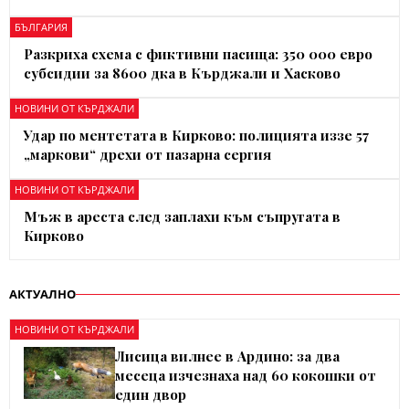
БЪЛГАРИЯ
Разкриха схема с фиктивни пасища: 350 000 евро
субсидии за 8600 дка в Кърджали и Хасково
НОВИНИ ОТ КЪРДЖАЛИ
Удар по ментетата в Кирково: полицията иззе 57
„маркови“ дрехи от пазарна сергия
НОВИНИ ОТ КЪРДЖАЛИ
Мъж в ареста след заплахи към съпругата в
Кирково
АКТУАЛНО
НОВИНИ ОТ КЪРДЖАЛИ
Лисица вилнее в Ардино: за два
месеца изчезнаха над 60 кокошки от
един двор