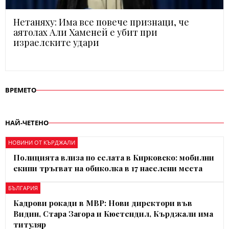
Нетаняху: Има все повече признаци, че
аятолах Али Хаменей е убит при
израелските удари
ВРЕМЕТО
НАЙ-ЧЕТЕНО
НОВИНИ ОТ КЪРДЖАЛИ
Полицията влиза по селата в Кирковско: мобилни
екипи тръгват на обиколка в 17 населени места
БЪЛГАРИЯ
Кадрови рокади в МВР: Нови директори във
Видин, Стара Загора и Кюстендил, Кърджали има
титуляр