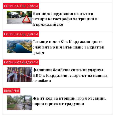
НОВИНИ ОТ КЪРДЖАЛИ
Над 1600 нарушения на пътя и
четири катастрофи за три дни в
Кърджалийско
НОВИНИ ОТ КЪРДЖАЛИ
Слънце и до 28° в Кърджали днес:
слаб вятър и малък шанс за кратък
дъжд
НОВИНИ ОТ КЪРДЖАЛИ
Фалшиви бомбени сигнали удариха
НВО в Кърджали: стартът на изпита
се забави
БЪЛГАРИЯ
Жълт код за вторник: гръмотевици,
порои и риск от градушки