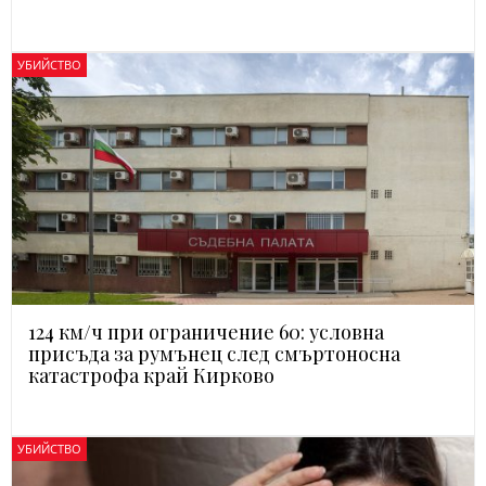
УБИЙСТВО
124 км/ч при ограничение 60: условна
присъда за румънец след смъртоносна
катастрофа край Кирково
УБИЙСТВО