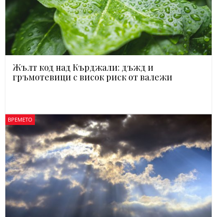
Жълт код над Кърджали: дъжд и
гръмотевици с висок риск от валежи
ВРЕМЕТО