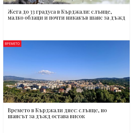
Жега до 33 градуса в Кърджали: слънце,
малко облаци и почти никакъв шанс за дъжд
ВРЕМЕТО
Времето в Кърджали днес: слънце, но
шансът за дъжд остава висок