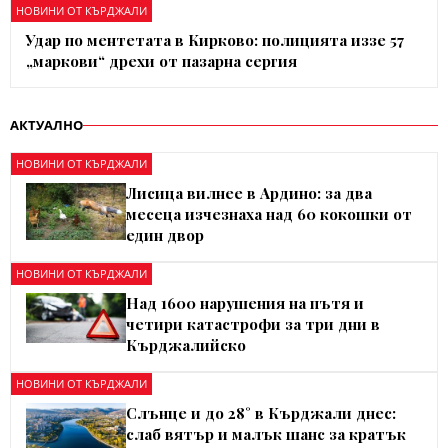
НОВИНИ ОТ КЪРДЖАЛИ
Удар по ментетата в Кирково: полицията иззе 57
„маркови“ дрехи от пазарна сергия
АКТУАЛНО
НОВИНИ ОТ КЪРДЖАЛИ
Лисица вилнее в Ардино: за два
месеца изчезнаха над 60 кокошки от
един двор
НОВИНИ ОТ КЪРДЖАЛИ
Над 1600 нарушения на пътя и
четири катастрофи за три дни в
Кърджалийско
НОВИНИ ОТ КЪРДЖАЛИ
Слънце и до 28° в Кърджали днес:
слаб вятър и малък шанс за кратък