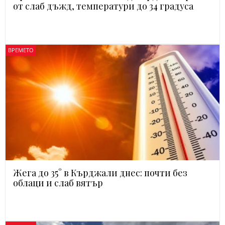
от слаб дъжд, температури до 34 градуса
ВРЕМЕТО
Жега до 35° в Кърджали днес: почти без
облаци и слаб вятър