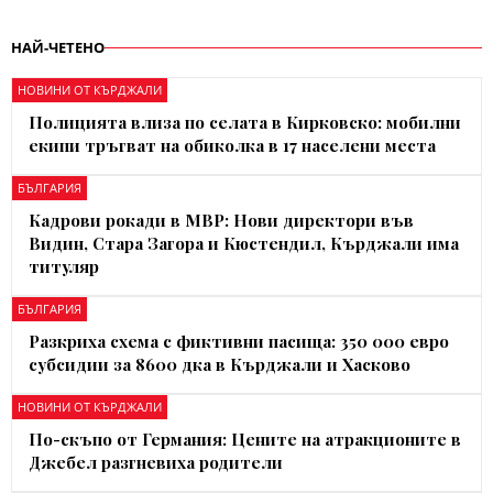
НАЙ-ЧЕТЕНО
НОВИНИ ОТ КЪРДЖАЛИ
Полицията влиза по селата в Кирковско: мобилни
екипи тръгват на обиколка в 17 населени места
БЪЛГАРИЯ
Кадрови рокади в МВР: Нови директори във
Видин, Стара Загора и Кюстендил, Кърджали има
титуляр
БЪЛГАРИЯ
Разкриха схема с фиктивни пасища: 350 000 евро
субсидии за 8600 дка в Кърджали и Хасково
НОВИНИ ОТ КЪРДЖАЛИ
По-скъпо от Германия: Цените на атракционите в
Джебел разгневиха родители