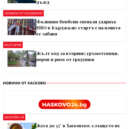
дъжд
НОВИНИ ОТ КЪРДЖАЛИ
Фалшиви бомбени сигнали удариха
НВО в Кърджали: стартът на изпита
се забави
БЪЛГАРИЯ
Жълт код за вторник: гръмотевици,
порои и риск от градушки
НОВИНИ ОТ ХАСКОВО
ХАСКОВО 24
Жега до 35° в Хасковско: слънцето не