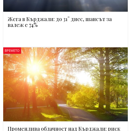
Жега в Кърджали: до 31° днес, шансът за
валеж е 74%
ВРЕМЕТО
Променлива облачност над Кърджали: риск