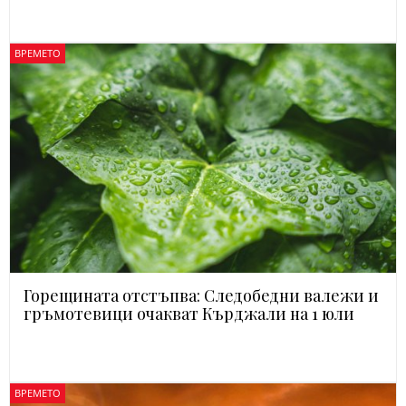
ВРЕМЕТО
Горещината отстъпва: Следобедни валежи и
гръмотевици очакват Кърджали на 1 юли
ВРЕМЕТО