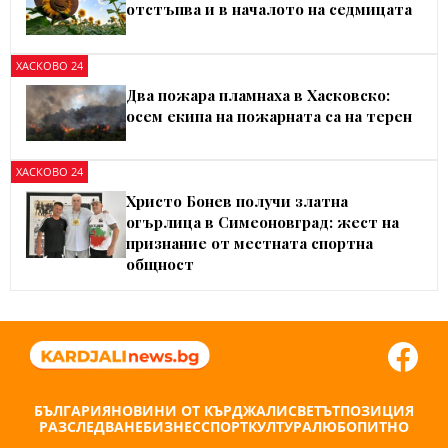
отстъпва и в началото на седмицата
ХАСКОВО 24
Два пожара пламнаха в Хасковско:
осем екипа на пожарната са на терен
ХАСКОВО 24
Христо Бонев получи златна
огърлица в Симеоновград: жест на
признание от местната спортна
общност
БЪЛГАРИЯ
НОВИНИ ОТ КЪРДЖАЛИ
СВЕТЪТ
ПОЗИЦИЯ
РАЗСЛЕДВАНЕ
БИЗНЕС
СПОРТ
КУЛТУРА
ЛЮБОПИТНО