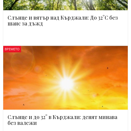
Слънце и вятър над Кърджали: До 32°C без
шанс за дъжд
ВРЕМЕТО
Слънце и до 32° в Кърджали: денят минава
без валежи