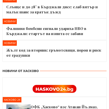
Слънце и до 28° в Кърджали днес: слаб вятър и
малък шанс за кратък дъжд
НОВИНИ
Фалшиви бомбени сигнали удариха НВО в
Кърджали: стартът на изпита се забави
НОВИНИ
Жълт код за вторник: гръмотевици, порои и риск
от градушки
НОВИНИ ОТ ХАСКОВО
ХАСКОВО 24
ОФК „Хасково“ взе Атакан Йълмаз,