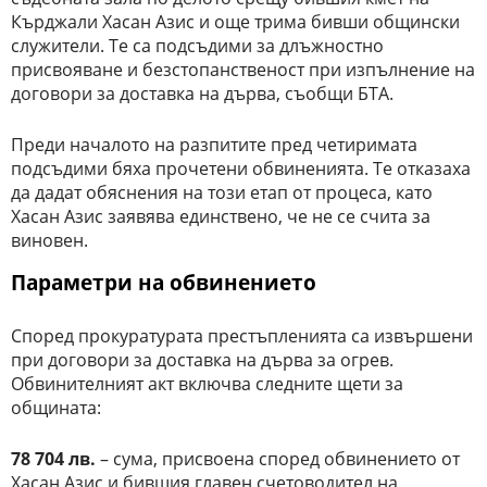
Кърджали Хасан Азис и още трима бивши общински
служители. Те са подсъдими за длъжностно
присвояване и безстопанственост при изпълнение на
договори за доставка на дърва, съобщи БТА.
Преди началото на разпитите пред четиримата
подсъдими бяха прочетени обвиненията. Те отказаха
да дадат обяснения на този етап от процеса, като
Хасан Азис заявява единствено, че не се счита за
виновен.
Параметри на обвинението
Според прокуратурата престъпленията са извършени
при договори за доставка на дърва за огрев.
Обвинителният акт включва следните щети за
общината:
78 704 лв.
– сума, присвоена според обвинението от
Хасан Азис и бившия главен счетоводител на