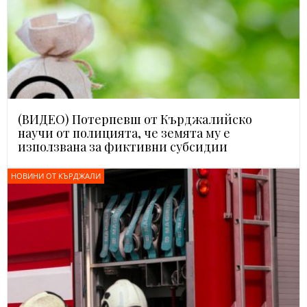
(ВИДЕО) Потерпевш от Кърджалийско
научи от полицията, че земята му е
използвана за фиктивни субсидии
НОВИНИ ОТ КЪРДЖАЛИ