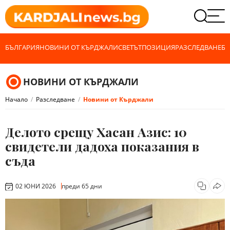
БЪЛГАРИЯ
НОВИНИ ОТ КЪРДЖАЛИ
СВЕТЪТ
ПОЗИЦИЯ
РАЗСЛЕДВАНЕ
БИ
НОВИНИ ОТ КЪРДЖАЛИ
Начало
Разследване
Новини от Кърджали
Делото срещу Хасан Азис: 10
свидетели дадоха показания в
съда
02 ЮНИ 2026
преди 65 дни