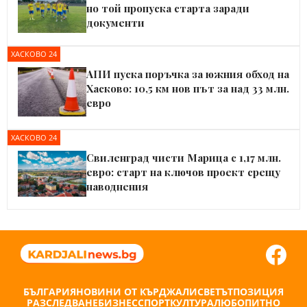
но той пропуска старта заради
документи
ХАСКОВО 24
АПИ пуска поръчка за южния обход на
Хасково: 10,5 км нов път за над 33 млн.
евро
ХАСКОВО 24
Свиленград чисти Марица с 1,17 млн.
евро: старт на ключов проект срещу
наводнения
БЪЛГАРИЯ
НОВИНИ ОТ КЪРДЖАЛИ
СВЕТЪТ
ПОЗИЦИЯ
РАЗСЛЕДВАНЕ
БИЗНЕС
СПОРТ
КУЛТУРА
ЛЮБОПИТНО