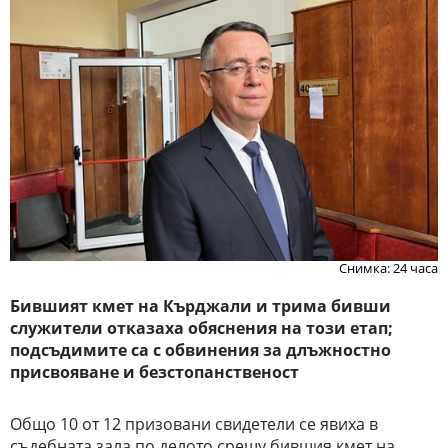
Снимка: 24 часа
Бившият кмет на Кърджали и трима бивши
служители отказаха обяснения на този етап;
подсъдимите са с обвинения за длъжностно
присвояване и безстопанственост
Общо 10 от 12 призовани свидетели се явиха в
съдебната зала по делото срещу бившия кмет на