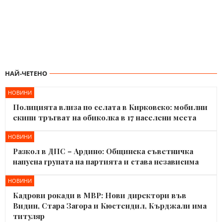
НАЙ-ЧЕТЕНО
НОВИНИ
Полицията влиза по селата в Кирковско: мобилни
екипи тръгват на обиколка в 17 населени места
НОВИНИ
Разкол в ДПС – Ардино: Общинска съветничка
напусна групата на партията и става независима
НОВИНИ
Кадрови рокади в МВР: Нови директори във
Видин, Стара Загора и Кюстендил, Кърджали има
титуляр