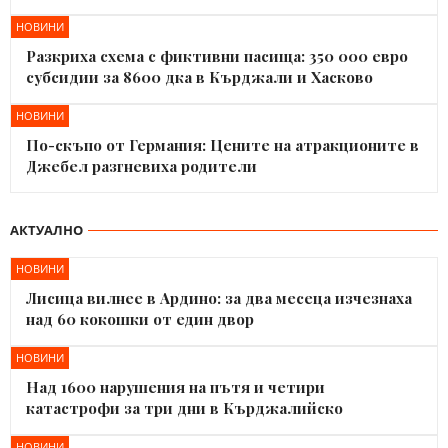
НОВИНИ
Разкриха схема с фиктивни пасища: 350 000 евро
субсидии за 8600 дка в Кърджали и Хасково
НОВИНИ
По-скъпо от Германия: Цените на атракционите в
Джебел разгневиха родители
АКТУАЛНО
НОВИНИ
Лисица вилнее в Ардино: за два месеца изчезнаха
над 60 кокошки от един двор
НОВИНИ
Над 1600 нарушения на пътя и четири
катастрофи за три дни в Кърджалийско
НОВИНИ