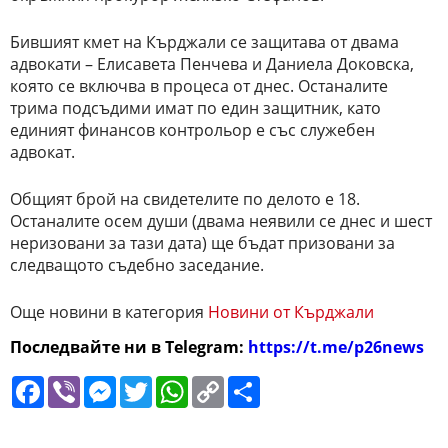
Бившият кмет на Кърджали се защитава от двама
адвокати – Елисавета Пенчева и Даниела Доковска,
която се включва в процеса от днес. Останалите
трима подсъдими имат по един защитник, като
единият финансов контрольор е със служебен
адвокат.
Общият брой на свидетелите по делото е 18.
Останалите осем души (двама неявили се днес и шест
неризовани за тази дата) ще бъдат призовани за
следващото съдебно заседание.
Още новини в категория
Новини от Кърджали
Последвайте ни в Telegram:
https://t.me/p26news
Facebook
Viber
Messenger
Twitter
WhatsApp
Copy
Сподели
Link