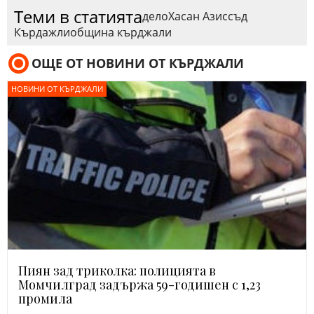
Теми в статията
дело
Хасан Азис
съд
Кърдажли
община кърджали
ОЩЕ ОТ НОВИНИ ОТ КЪРДЖАЛИ
НОВИНИ ОТ КЪРДЖАЛИ
Пиян зад триколка: полицията в
Момчилград задържа 59-годишен с 1,23
промила