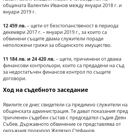
общината Валентин Иванов между януари 2018 г. и
януари 2019 г.
12 459 лв.
– щети от безстопанственост в периода
декември 2017 г. – януари 2019 г., за които са
обвинени същите двама служители поради
неположени грижи за общинското имущество.
11 184 лв. и 24 420 лв.
– щети, причинени от двама
финансови контрольори, които са предадени на съд
за недостатъчен финансов контрол по същите
договори.
Ход на съдебното заседание
Явилите се днес свидетели са предимно служители на
общинската администрация. Те дават показания пред
тричленен съдебен състав с председател съдия Деян
Събев. Държавното обвинение се представлява от
окръжния прокурор Желязко Стефанов.