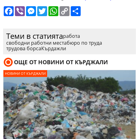
Facebook
Viber
Messenger
Twitter
WhatsApp
Copy
Сподели
Link
Теми в статията
работа
свободни работни места
бюро по труда
трудова борса
Кърдажли
ОЩЕ ОТ НОВИНИ ОТ КЪРДЖАЛИ
НОВИНИ ОТ КЪРДЖАЛИ