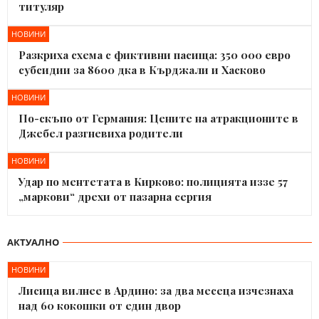
титуляр
НОВИНИ
Разкриха схема с фиктивни пасища: 350 000 евро
субсидии за 8600 дка в Кърджали и Хасково
НОВИНИ
По-скъпо от Германия: Цените на атракционите в
Джебел разгневиха родители
НОВИНИ
Удар по ментетата в Кирково: полицията иззе 57
„маркови“ дрехи от пазарна сергия
АКТУАЛНО
НОВИНИ
Лисица вилнее в Ардино: за два месеца изчезнаха
над 60 кокошки от един двор