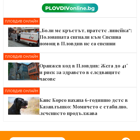
ПЛОВДИВ ОНЛАЙН
„Боли ме кръстът, пратете линейка“:
Половината сигнали към Спешна
помощ в Пловдив не са спешни
ПЛОВДИВ ОНЛАЙН
Оранжев код в Пловдив: Жега до 41°
и риск за здравето в следващите
часове
ПЛОВДИВ ОНЛАЙН
Кане Корсо нахапа 6-годишно дете в
Казанлъшко: Момичето е стабилно,
лечението продължава