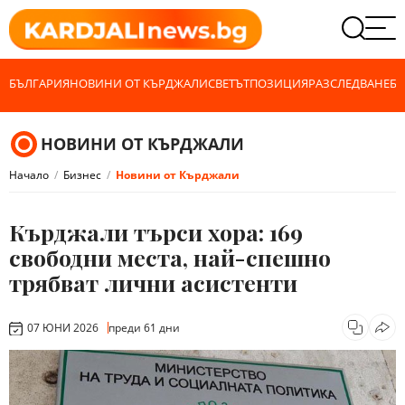
БЪЛГАРИЯ
НОВИНИ ОТ КЪРДЖАЛИ
СВЕТЪТ
ПОЗИЦИЯ
РАЗСЛЕДВАНЕ
БИ
НОВИНИ ОТ КЪРДЖАЛИ
Начало
Бизнес
Новини от Кърджали
Кърджали търси хора: 169
свободни места, най-спешно
трябват лични асистенти
07 ЮНИ 2026
преди 61 дни