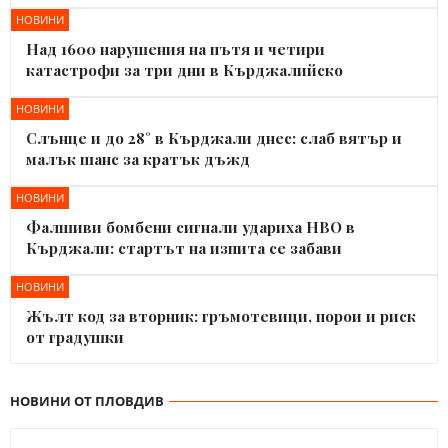
НОВИНИ
Над 1600 нарушения на пътя и четири
катастрофи за три дни в Кърджалийско
НОВИНИ
Слънце и до 28° в Кърджали днес: слаб вятър и
малък шанс за кратък дъжд
НОВИНИ
Фалшиви бомбени сигнали удариха НВО в
Кърджали: стартът на изпита се забави
НОВИНИ
Жълт код за вторник: гръмотевици, порои и риск
от градушки
НОВИНИ ОТ ПЛОВДИВ