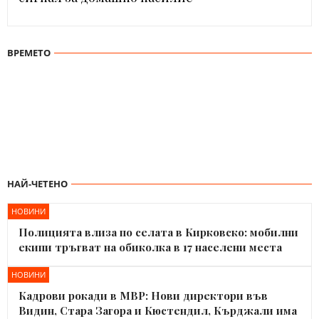
ВРЕМЕТО
НАЙ-ЧЕТЕНО
НОВИНИ
Полицията влиза по селата в Кирковско: мобилни
екипи тръгват на обиколка в 17 населени места
НОВИНИ
Кадрови рокади в МВР: Нови директори във
Видин, Стара Загора и Кюстендил, Кърджали има