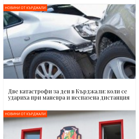
НОВИНИ ОТ КЪРДЖАЛИ
Две катастрофи за ден в Кърджали: коли се
удариха при маневра и неспазена дистанция
НОВИНИ ОТ КЪРДЖАЛИ