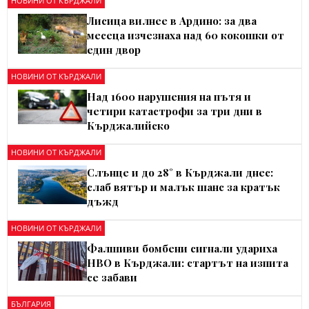
НОВИНИ ОТ КЪРДЖАЛИ
Лисица вилнее в Ардино: за два
месеца изчезнаха над 60 кокошки от
един двор
НОВИНИ ОТ КЪРДЖАЛИ
Над 1600 нарушения на пътя и
четири катастрофи за три дни в
Кърджалийско
НОВИНИ ОТ КЪРДЖАЛИ
Слънце и до 28° в Кърджали днес:
слаб вятър и малък шанс за кратък
дъжд
НОВИНИ ОТ КЪРДЖАЛИ
Фалшиви бомбени сигнали удариха
НВО в Кърджали: стартът на изпита
се забави
БЪЛГАРИЯ