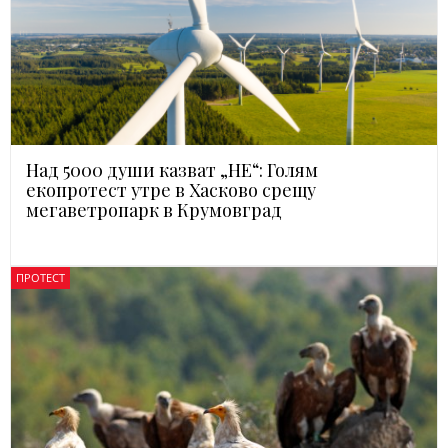
Над 5000 души казват „НЕ“: Голям
екопротест утре в Хасково срещу
мегаветропарк в Крумовград
ПРОТЕСТ