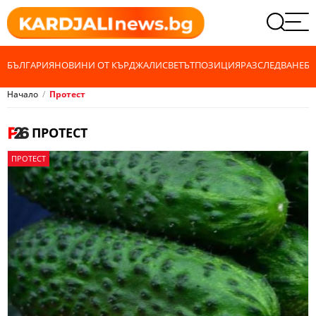
БЪЛГАРИЯ
НОВИНИ ОТ КЪРДЖАЛИ
СВЕТЪТ
ПОЗИЦИЯ
РАЗСЛЕДВАНЕ
БИ
Начало
Протест
ПРОТЕСТ
ПРОТЕСТ