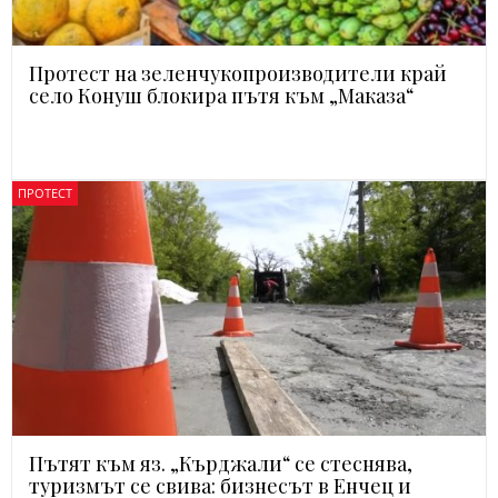
Протест на зеленчукопроизводители край
село Конуш блокира пътя към „Маказа“
ПРОТЕСТ
Пътят към яз. „Кърджали“ се стеснява,
туризмът се свива: бизнесът в Енчец и