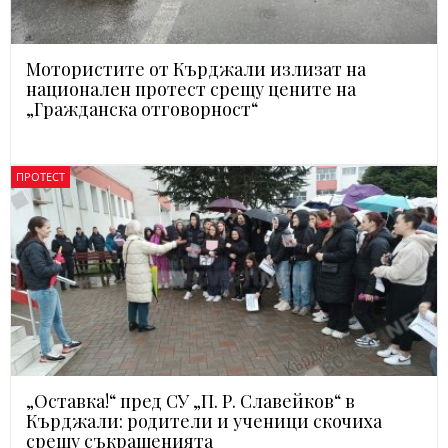
Мотористите от Кърджали излизат на
национален протест срещу цените на
„Гражданска отговорност“
ПРОТЕСТ
„Оставка!“ пред СУ „П. Р. Славейков“ в
Кърджали: родители и ученици скочиха
срещу съкращенията