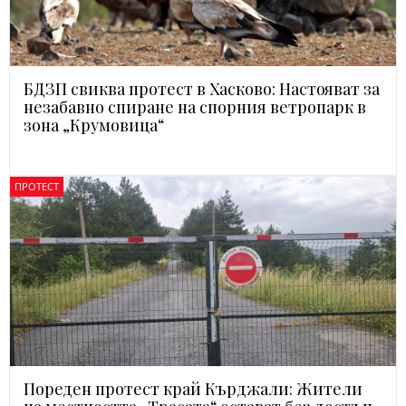
БДЗП свиква протест в Хасково: Настояват за
незабавно спиране на спорния ветропарк в
зона „Крумовица“
ПРОТЕСТ
Пореден протест край Кърджали: Жители