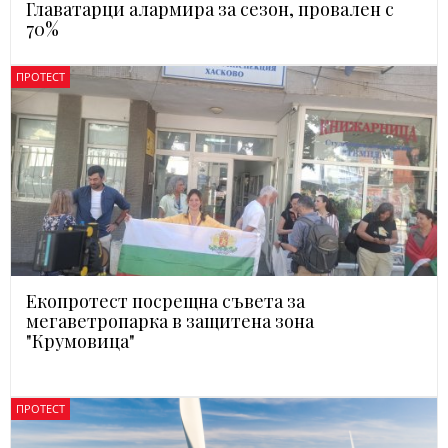
Главатарци алармира за сезон, провален с
70%
ПРОТЕСТ
Екопротест посрещна съвета за
мегаветропарка в защитена зона
"Крумовица"
ПРОТЕСТ