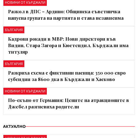
НОВИНИ ОТ КЪРДЖАЛИ
Разкол в ДПС – Ардино: Общинска съветничка
напусна групата на партията и става независима
БЪЛГАРИЯ
Кадрови рокади в МВР: Нови директори във
Видин, Стара Загора и Кюстендил, Кърджали има
титуляр
БЪЛГАРИЯ
Разкриха схема с фиктивни пасища: 350 000 евро
субсидии за 8600 дка в Кърджали и Хасково
НОВИНИ ОТ КЪРДЖАЛИ
По-скъпо от Германия: Цените на атракционите в
Джебел разгневиха родители
АКТУАЛНО