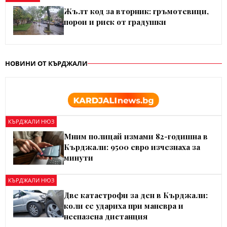
Жълт код за вторник: гръмотевици,
порои и риск от градушки
НОВИНИ ОТ КЪРДЖАЛИ
КЪРДЖАЛИ НЮЗ
Мним полицай измами 82-годишна в
Кърджали: 9500 евро изчезнаха за
минути
КЪРДЖАЛИ НЮЗ
Две катастрофи за ден в Кърджали:
коли се удариха при маневра и
неспазена дистанция